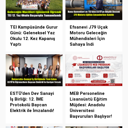
TEI Kampüsünde Gurur
Efsanevi J79 Uçak
Günü: Geleneksel Yaz
Motoru Geleceğin
Okulu 12. Kez Kapanış
Mühendisleri İçin
Yaptı
Sahaya İndi
ESTÜ’den Dev Sanayi
MEB Personeline
İş Birliği: 12. İME
Lisansüstü Eğitim
Protokolü Baycan
Müjdesi: Anadolu
Elektrik ile İmzalandı!
Üniversitesi
Başvuruları Başlıyor!