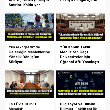
AÖF Dijital Altyapısıyla
Zekâya Zengin İçerik
Sınırları Kaldırıyor
Yükseköğretimde
YÖK Kanun Teklifi
Geleceğin Mesleklerine
Meclis’ten Geçti:
Yönelik Dönüşüm
Üniversiteler İçin
Sürüyor
Öğrenci Affı Yasalaştı
ESTÜ’de COP31
Bilgisayar ve Bilişim
Mesaisi:
Bilimleri Fakültesi İlk