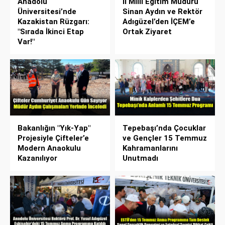
Anadolu
İl Milli Eğitim Müdürü
Üniversitesi’nde
Sinan Aydın ve Rektör
Kazakistan Rüzgarı:
Adıgüzel’den İÇEM’e
"Sırada İkinci Etap
Ortak Ziyaret
Var!"
Bakanlığın "Yık-Yap"
Tepebaşı’nda Çocuklar
Projesiyle Çifteler’e
ve Gençler 15 Temmuz
Modern Anaokulu
Kahramanlarını
Kazanılıyor
Unutmadı