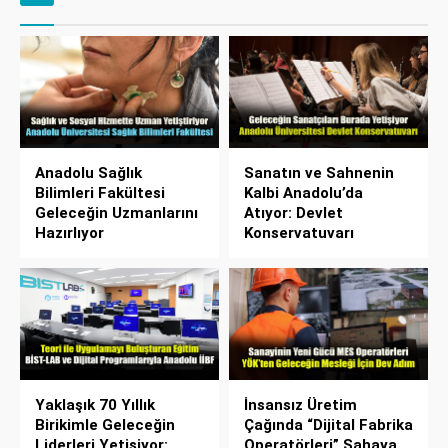
Anadolu Sağlık
Sanatın ve Sahnenin
Bilimleri Fakültesi
Kalbi Anadolu’da
Geleceğin Uzmanlarını
Atıyor: Devlet
Hazırlıyor
Konservatuvarı
Yaklaşık 70 Yıllık
İnsansız Üretim
Birikimle Geleceğin
Çağında “Dijital Fabrika
Liderleri Yetişiyor:
Operatörleri” Sahaya