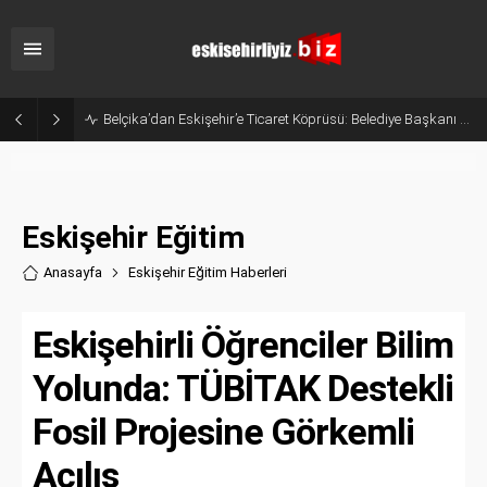
Eskişehir’in Gururu Elif Ertek Millî Takım Kampına Davet Edildi!
Eskişehir Eğitim
Anasayfa
Eskişehir Eğitim Haberler
i
Eskişehirli Öğrenciler Bilim
Yolunda: TÜBİTAK Destekli
Fosil Projesine Görkemli
Açılış