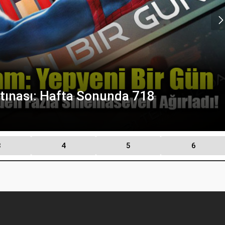
ınası: Hafta Sonunda 718
3
4
5
6