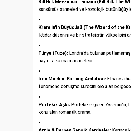
Kill Bill: Mevzunun Tamamı (Kill Bill: The W
sansürsüz sahneleri ve kronolojik bütünlüğüyle
Kremlin'in Büyücüsü (The Wizard of the Kr
iktidar düzenini ve bir stratejistin yükselişini a
Fünye (Fuze):
Londra’da bulunan patlamamış b
hayatta kalma mücadelesi.
Iron Maiden: Burning Ambition:
Efsanevi he
fenomene dönüşme sürecini ele alan belgesel
Portekiz Aşkı:
Portekiz’e giden Yasemin’in, Li
konu alan romantik drama.
Arnie & Barney Şapşik Kardeşler:
Karınca ko