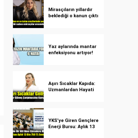
Mirasçıların yıllardır
beklediği o kanun çıktı
Yaz aylarında mantar
enfeksiyonu artıyor!
Dikkat! Kolay
bulaşıyor, hızla
yayılıyor!
Aşırı Sıcaklar Kapıda:
Uzmanlardan Hayati
Güneş Çarpması
Uyarısı!
YKS’ye Giren Gençlere
Enerji Bursu: Aylık 13
Bin 750 TL Başarı