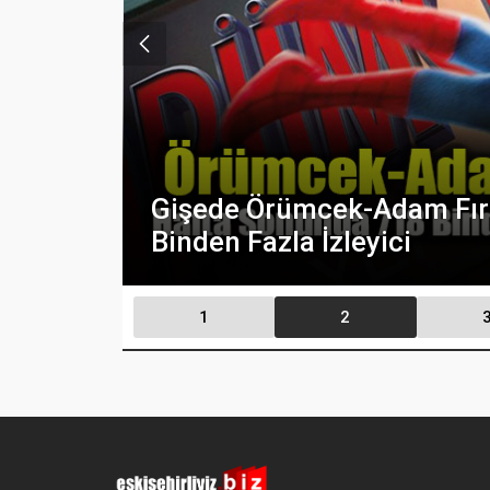
Gişede Örümcek-Adam Fırt
Binden Fazla İzleyici
1
2