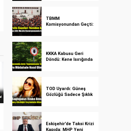
Desteği!
TBMM
Komisyonundan Geçti:
İşte Madde Madde
Yeni Öğrenci Affı
Rehberi
KKKA Kabusu Geri
Döndü: Kene Isırığında
İlk Müdahale Hayat
Kurtarıyor!
TOD Uyardı: Güneş
Gözlüğü Sadece Şıklık
Değil, Göz İçin Kalkan!
Eskişehir’de Taksi Krizi
Kapıda: MHP Yeni