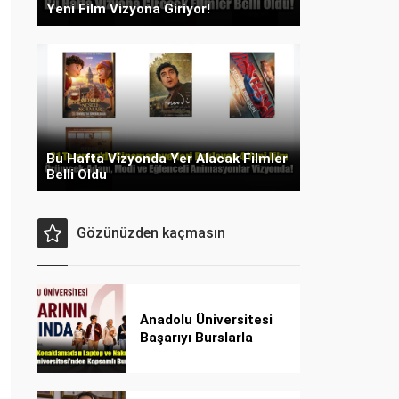
Yeni Film Vizyona Giriyor!
Bu Hafta Vizyonda Yer Alacak Filmler
Belli Oldu
Gözünüzden kaçmasın
Anadolu Üniversitesi
Başarıyı Burslarla
Destekliyor!