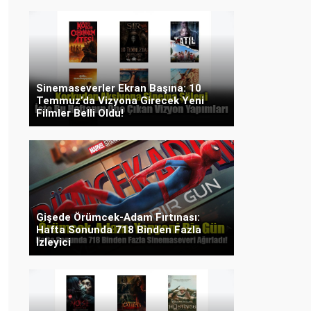
Sinemaseverler Ekran Başına: 10
Temmuz’da Vizyona Girecek Yeni
Filmler Belli Oldu!
Gişede Örümcek-Adam Fırtınası:
Hafta Sonunda 718 Binden Fazla
İzleyici