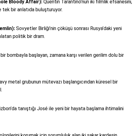
hole Bloody Affair):
Quentin Tarantino’nun iki filmlik efsanesini,
 tek bir anlatıda buluşturuyor.
emlin):
Sovyetler Birliği’nin çöküşü sonrası Rusya’daki yeni
nlatan politik bir dram.
ir bombayla başlayan, zamana karşı verilen gerilim dolu bir
avy metal grubunun mütevazı başlangıcından küresel bir
.
zbon’da tanıştığı José ile yeni bir hayata başlama ihtimalini
lonilerini korumak için sorumluluk alan iki sakar kardeşin