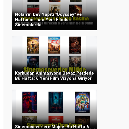
Nolan’ın Dev Yapıtı "Odyssey" ve
Haftanın Tüm Yeni Filmleri
Sinemalarda
Korkudan Animasyona Beyaz Perdede
Bu Hafta: 6 Yeni Film Vizyona Giriyor
Sinemaseverlere Müjde: Bu Hafta 6