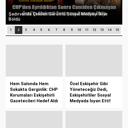
Şadırvanda Çekilen Görüntü Sosyal Medyayı İkiye
Ü
Böldü
S
1
2
3
4
5
6
7
8
9
10
11
12
13
14
15
Hem Salonda Hem
Özel Eskişehir Gibi
Sokakta Gerginlik: CHP
Yöneteceğiz Dedi,
Korumaları Eskişehirli
Eskişehirliler Sosyal
Gazetecileri Hedef Aldı
Medyada İsyan Etti!