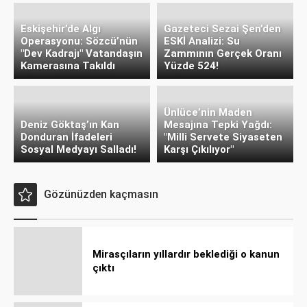
Eskişehir’de Algı
Gazeteci Sezai Şen’den
Operasyonu: Sözcü’nün
ESKİ Analizi: Su
"Dev Kadrajı" Vatandaşın
Zammının Gerçek Oranı
Kamerasına Takıldı
Yüzde 524!
Ünlüce’nin Maden
Deniz Göktaş’ın Kan
Mesajına Tepki Yağdı:
Donduran İfadeleri
"Milli Servete Siyaseten
Sosyal Medyayı Salladı!
Karşı Çıkılıyor"
Gözünüzden kaçmasın
Mirasçıların yıllardır beklediği o kanun
çıktı