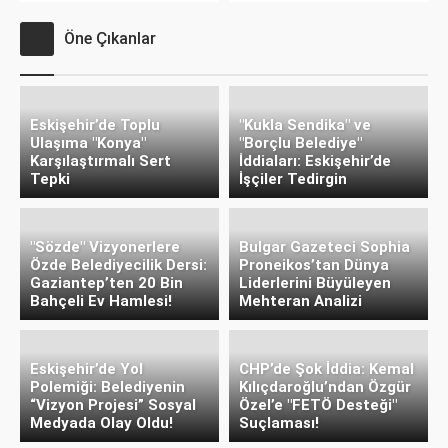
Öne Çıkanlar
Eskişehir’de Toplu
"Kukla Sendika" ve
Ulaşıma "Konya"
"Borçlu Belediye"
Karşılaştırmalı Sert
İddiaları: Eskişehir’de
Tepki
İşçiler Tedirgin
"Sözde" Vizyonerlere
Bulgar Gazeteci Sophia
Özde Belediyecilik Dersi:
Proneikos’tan Dünya
Gaziantep’ten 20 Bin
Liderlerini Büyüleyen
Bahçeli Ev Hamlesi!
Mehteran Analizi
Eskişehir’de Yol
CHP’de Şok İddia: Kemal
Polemiği: Belediyenin
Kılıçdaroğlu’ndan Özgür
“Vizyon Projesi” Sosyal
Özel’e "FETÖ Desteği"
Medyada Olay Oldu!
Suçlaması!