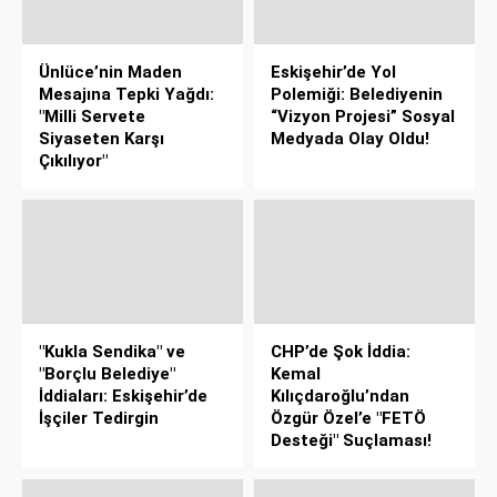
Ünlüce’nin Maden
Eskişehir’de Yol
Mesajına Tepki Yağdı:
Polemiği: Belediyenin
"Milli Servete
“Vizyon Projesi” Sosyal
Siyaseten Karşı
Medyada Olay Oldu!
Çıkılıyor"
"Kukla Sendika" ve
CHP’de Şok İddia:
"Borçlu Belediye"
Kemal
İddiaları: Eskişehir’de
Kılıçdaroğlu’ndan
İşçiler Tedirgin
Özgür Özel’e "FETÖ
Desteği" Suçlaması!