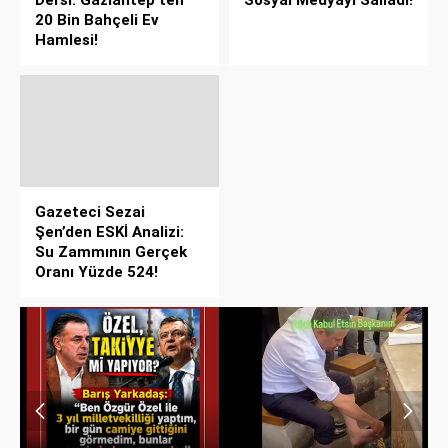
Dersi: Gaziantep’ten
Sosyal Medyayı Salladı!
20 Bin Bahçeli Ev
Hamlesi!
Gazeteci Sezai
Şen’den ESKİ Analizi:
Su Zammının Gerçek
Oranı Yüzde 524!