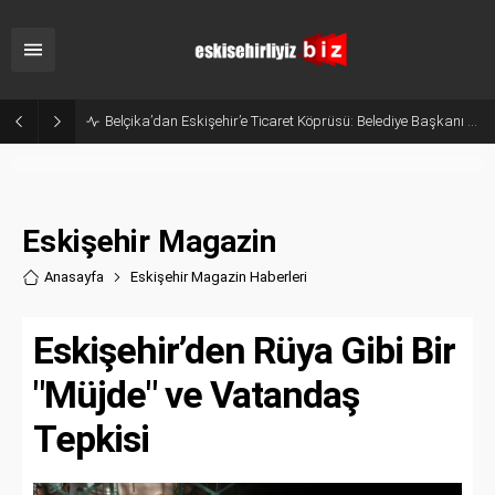
Belçika’dan Eskişehir’e Ticaret Köprüsü: Belediye Başkanı Emir Kır MÜSİAD’ı Ziyaret Etti
Eskişehir Magazin
Anasayfa
Eskişehir Magazin Haberler
i
Eskişehir’den Rüya Gibi Bir
"Müjde" ve Vatandaş
Tepkisi