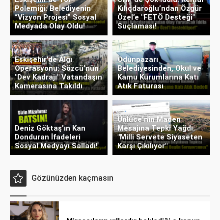
Polemiği: Belediyenin
Kılıçdaroğlu’ndan Özgür
“Vizyon Projesi” Sosyal
Özel’e "FETÖ Desteği"
Medyada Olay Oldu!
Suçlaması!
Eskişehir’de Algı
Odunpazarı
Operasyonu: Sözcü’nün
Belediyesinden, Okul ve
"Dev Kadrajı" Vatandaşın
Kamu Kurumlarına Katı
Kamerasına Takıldı
Atık Faturası
Ünlüce’nin Maden
Deniz Göktaş’ın Kan
Mesajına Tepki Yağdı:
Donduran İfadeleri
"Milli Servete Siyaseten
Sosyal Medyayı Salladı!
Karşı Çıkılıyor"
Gözünüzden kaçmasın