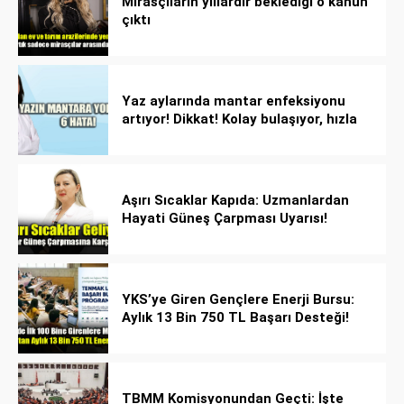
Mirasçıların yıllardır beklediği o kanun
çıktı
Yaz aylarında mantar enfeksiyonu
artıyor! Dikkat! Kolay bulaşıyor, hızla
yayılıyor!
Aşırı Sıcaklar Kapıda: Uzmanlardan
Hayati Güneş Çarpması Uyarısı!
YKS’ye Giren Gençlere Enerji Bursu:
Aylık 13 Bin 750 TL Başarı Desteği!
TBMM Komisyonundan Geçti: İşte