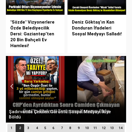
"Sözde" Vizyonerlere
Deniz Göktaş’ın Kan
Özde Belediyecilik
Donduran İfadeleri
Dersi: Gaziantep’ten
Sosyal Medyayı Salladı!
20 Bin Bahçeli Ev
Hamlesi!
Şadırvanda Çekilen Görüntü Sosyal Medyayı İkiye
Ü
Böldü
S
1
2
3
4
5
6
7
8
9
10
11
12
13
14