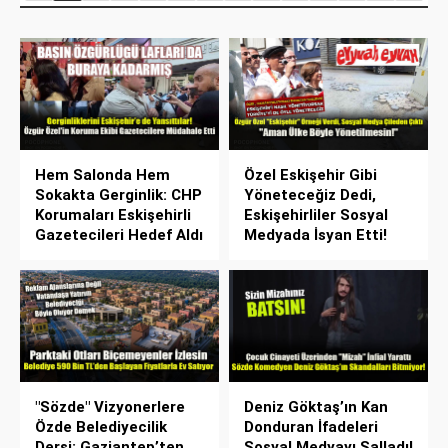
Hem Salonda Hem
Özel Eskişehir Gibi
Sokakta Gerginlik: CHP
Yöneteceğiz Dedi,
Korumaları Eskişehirli
Eskişehirliler Sosyal
Gazetecileri Hedef Aldı
Medyada İsyan Etti!
"Sözde" Vizyonerlere
Deniz Göktaş’ın Kan
Özde Belediyecilik
Donduran İfadeleri
Dersi: Gaziantep’ten
Sosyal Medyayı Salladı!