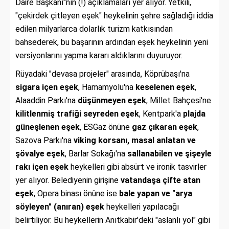
Daire Başkanı"nın (!) açıklamaları yer alıyor. Yetkili,
"çekirdek çitleyen eşek" heykelinin şehre sağladığı iddia
edilen milyarlarca dolarlık turizm katkısından
bahsederek, bu başarının ardından eşek heykelinin yeni
versiyonlarını yapma kararı aldıklarını duyuruyor.
Rüyadaki "devasa projeler" arasında, Köprübaşı'na
sigara içen eşek
, Hamamyolu'na
keselenen eşek
,
Alaaddin Parkı'na
düşünmeyen eşek
, Millet Bahçesi'ne
kilitlenmiş trafiği seyreden eşek
, Kentpark'a
plajda
güneşlenen eşek
, ESGaz önüne
gaz çıkaran eşek
,
Sazova Parkı'na
viking korsanı, masal anlatan ve
şövalye eşek
, Barlar Sokağı'na
sallanabilen ve şişeyle
rakı içen eşek
heykelleri gibi absürt ve ironik tasvirler
yer alıyor. Belediyenin girişine
vatandaşa çifte atan
eşek
, Opera binası önüne ise
bale yapan ve "arya
söyleyen" (anıran) eşek
heykelleri yapılacağı
belirtiliyor. Bu heykellerin Anıtkabir'deki "aslanlı yol" gibi