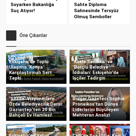
Soyarken Bakanlığa
Sahte Diploma
Suç Atıyor!
Sahnesinde Tersyüz
Olmuş Semboller
Öne Çıkanlar
Eskişehir’de Toplu
"Kukla Sendika" ve
Ulaşıma "Konya"
"Borçlu Belediye"
Karşılaştırmalı Sert
İddiaları: Eskişehir’de
Tepki
İşçiler Tedirgin
"Sözde" Vizyonerlere
Bulgar Gazeteci Sophia
Özde Belediyecilik Dersi:
Proneikos’tan Dünya
Gaziantep’ten 20 Bin
Liderlerini Büyüleyen
Bahçeli Ev Hamlesi!
Mehteran Analizi
Eskişehir’de Yol
CHP’de Şok İddia: Kemal