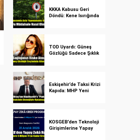
KKKA Kabusu Geri
Döndü: Kene Isırığında
İlk Müdahale Hayat
Kurtarıyor!
TOD Uyardı: Güneş
Gözlüğü Sadece Şıklık
Değil, Göz İçin Kalkan!
Eskişehir’de Taksi Krizi
Kapıda: MHP Yeni
Plaka Planına Karşı
Çözüm Önerdi
KOSGEB’den Teknoloji
Girişimlerine Yapay
Zekâ Kredi Programı