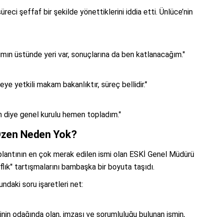
eci şeffaf bir şekilde yönettiklerini iddia etti. Ünlüce’nin
ımın üstünde yeri var, sonuçlarına da ben katlanacağım."
ye yetkili makam bakanlıktır, süreç bellidir."
in diye genel kurulu hemen topladım."
Özen Neden Yok?
plantının en çok merak edilen ismi olan ESKİ Genel Müdürü
ık" tartışmalarını bambaşka bir boyuta taşıdı.
daki soru işaretleri net:
in odağında olan, imzası ve sorumluluğu bulunan ismin,