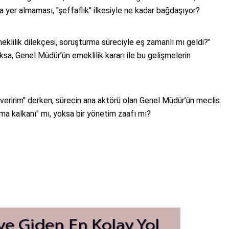
da yer almaması, "şeffaflık" ilkesiyle ne kadar bağdaşıyor?
lilik dilekçesi, soruşturma süreciyle eş zamanlı mı geldi?"
oksa, Genel Müdür’ün emeklilik kararı ile bu gelişmelerin
veririm" derken, sürecin ana aktörü olan Genel Müdür’ün meclis
uma kalkanı" mı, yoksa bir yönetim zaafı mı?