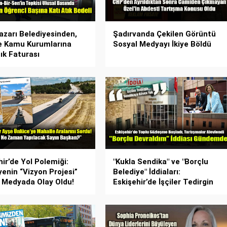
zarı Belediyesinden,
Şadırvanda Çekilen Görüntü
e Kamu Kurumlarına
Sosyal Medyayı İkiye Böldü
tık Faturası
hir’de Yol Polemiği:
"Kukla Sendika" ve "Borçlu
yenin “Vizyon Projesi”
Belediye" İddiaları:
 Medyada Olay Oldu!
Eskişehir’de İşçiler Tedirgin