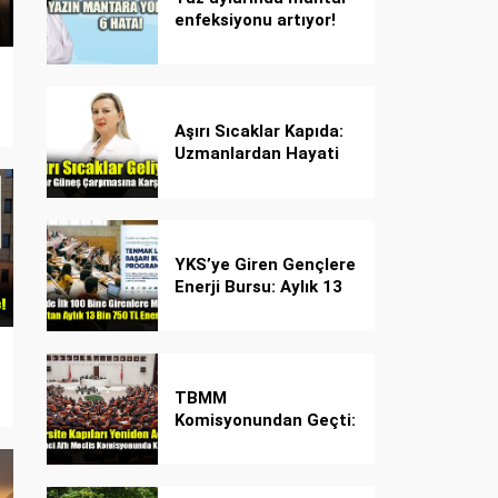
enfeksiyonu artıyor!
Dikkat! Kolay
bulaşıyor, hızla
yayılıyor!
Aşırı Sıcaklar Kapıda:
Uzmanlardan Hayati
Güneş Çarpması
Uyarısı!
YKS’ye Giren Gençlere
Enerji Bursu: Aylık 13
Bin 750 TL Başarı
Desteği!
TBMM
Komisyonundan Geçti:
İşte Madde Madde
Yeni Öğrenci Affı
Rehberi