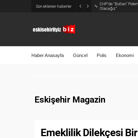
CHP’de “Butlan” Polemi
Son eklenen haberler
Olacağız”
Haber Anasayfa
Güncel
Polis
Ekonomi
Eskişehir Magazin
Emeklilik Dilekçesi Bir