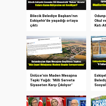
Bilecik Belediye Başkanı’nın
Odunpa
Eskişehir’de yaşadığı ortaya
Okul v
çıktı
Katı A
Ünlüce’nin Maden Mesajına
Eskişe
Tepki Yağdı: "Milli Servete
Beledi
Siyaseten Karşı Çıkılıyor"
Sosyal