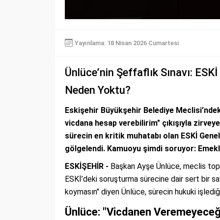
Yayınlama: 18 Nisan 2026 Cumartesi
Ünlüce’nin Şeffaflık Sınavı: ES
Neden Yoktu?
Eskişehir Büyükşehir Belediye Meclisi’ndek
vicdana hesap verebilirim" çıkışıyla zirvey
sürecin en kritik muhatabı olan ESKİ Gen
gölgelendi. Kamuoyu şimdi soruyor: Emekli
ESKİŞEHİR -
Başkan Ayşe Ünlüce, meclis topla
ESKİ’deki soruşturma sürecine dair sert bir sa
koymasın" diyen Ünlüce, sürecin hukuki işlediğin
Ünlüce: "Vicdanen Veremeyeceğ