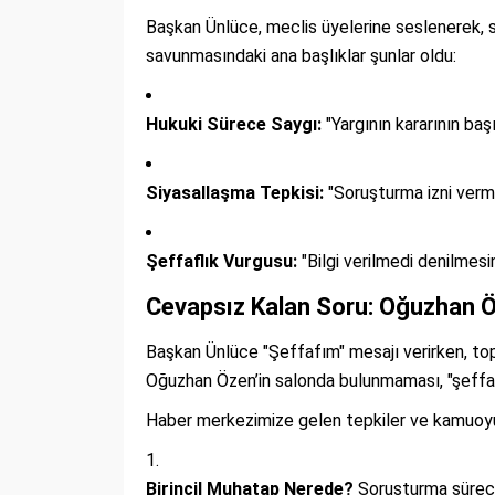
Başkan Ünlüce, meclis üyelerine seslenerek, sür
savunmasındaki ana başlıklar şunlar oldu:
Hukuki Sürece Saygı:
"Yargının kararının baş
Siyasallaşma Tepkisi:
"Soruşturma izni verme
Şeffaflık Vurgusu:
"Bilgi verilmedi denilmes
Cevapsız Kalan Soru: Oğuzhan 
Başkan Ünlüce "Şeffafım" mesajı verirken, to
Oğuzhan Özen’in salonda bulunmaması, "şeffafl
Haber merkezimize gelen tepkiler ve kamuoyun
Birincil Muhatap Nerede?
Soruşturma sürecin