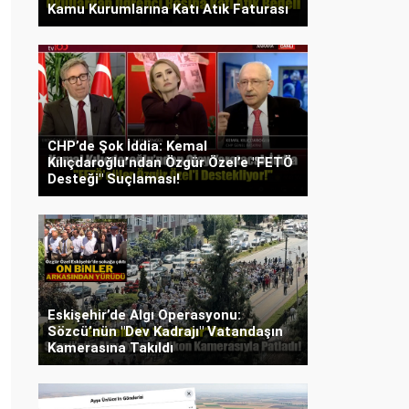
Kamu Kurumlarına Katı Atık Faturası
CHP’de Şok İddia: Kemal
Kılıçdaroğlu’ndan Özgür Özel’e "FETÖ
Desteği" Suçlaması!
Eskişehir’de Algı Operasyonu:
Sözcü’nün "Dev Kadrajı" Vatandaşın
Kamerasına Takıldı