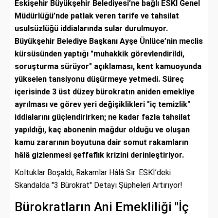
Eskişehir Büyükşehir Belediyesi’ne bağlı ESKİ Genel
Müdürlüğü’nde patlak veren tarife ve tahsilat
usulsüzlüğü iddialarında sular durulmuyor.
Büyükşehir Belediye Başkanı Ayşe Ünlüce’nin meclis
kürsüsünden yaptığı "muhakkik görevlendirildi,
soruşturma sürüyor" açıklaması, kent kamuoyunda
yükselen tansiyonu düşürmeye yetmedi. Süreç
içerisinde 3 üst düzey bürokratın aniden emekliye
ayrılması ve görev yeri değişiklikleri "iç temizlik"
iddialarını güçlendirirken; ne kadar fazla tahsilat
yapıldığı, kaç abonenin mağdur olduğu ve oluşan
kamu zararının boyutuna dair somut rakamların
hâlâ gizlenmesi şeffaflık krizini derinleştiriyor.
Koltuklar Boşaldı, Rakamlar Hâlâ Sır: ESKİ’deki
Skandalda "3 Bürokrat" Detayı Şüpheleri Artırıyor!
Bürokratların Ani Emekliliği "İç