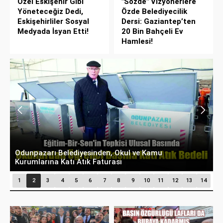
Özel Eskişehir Gibi
"Sözde" Vizyonerlere
Yöneteceğiz Dedi,
Özde Belediyecilik
Eskişehirliler Sosyal
Dersi: Gaziantep’ten
Medyada İsyan Etti!
20 Bin Bahçeli Ev
Hamlesi!
Odunpazarı Belediyesinden, Okul ve Kamu
Ş
Kurumlarına Katı Atık Faturası
B
1
2
3
4
5
6
7
8
9
10
11
12
13
14