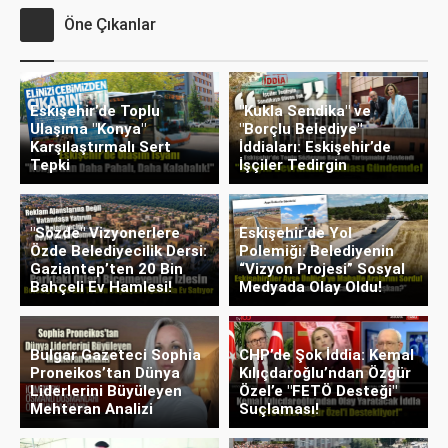
Öne Çıkanlar
Eskişehir’de Toplu
"Kukla Sendika" ve
Ulaşıma "Konya"
"Borçlu Belediye"
Karşılaştırmalı Sert
İddiaları: Eskişehir’de
Tepki
İşçiler Tedirgin
"Sözde" Vizyonerlere
Eskişehir’de Yol
Özde Belediyecilik Dersi:
Polemiği: Belediyenin
Gaziantep’ten 20 Bin
“Vizyon Projesi” Sosyal
Bahçeli Ev Hamlesi!
Medyada Olay Oldu!
Bulgar Gazeteci Sophia
CHP’de Şok İddia: Kemal
Proneikos’tan Dünya
Kılıçdaroğlu’ndan Özgür
Liderlerini Büyüleyen
Özel’e "FETÖ Desteği"
Mehteran Analizi
Suçlaması!