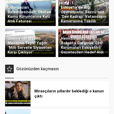
Odunpazarı
Eskişehir’de Algı
Belediyesinden, Okul ve
Operasyonu: Sözcü’nün
Kamu Kurumlarına Katı
"Dev Kadrajı" Vatandaşın
Atık Faturası
Kamerasına Takıldı
Ünlüce’nin Maden
Hem Salonda Hem
Mesajına Tepki Yağdı:
Sokakta Gerginlik: CHP
"Milli Servete Siyaseten
Korumaları Eskişehirli
Karşı Çıkılıyor"
Gazetecileri Hedef Aldı
Gözünüzden kaçmasın
Mirasçıların yıllardır beklediği o kanun
çıktı