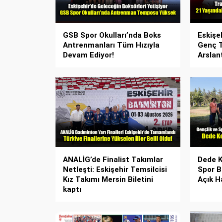
GSB Spor Okulları’nda Boks
Eskişe
Antrenmanları Tüm Hızıyla
Genç 
Devam Ediyor!
Arslan
ANALİG’de Finalist Takımlar
Dede K
Netleşti: Eskişehir Temsilcisi
Spor B
Kız Takımı Mersin Biletini
Açık H
kaptı