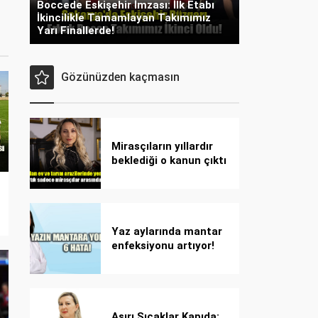
Boccede Eskişehir İmzası: İlk Etabı
İkincilikle Tamamlayan Takımımız
Yarı Finallerde!
Gözünüzden kaçmasın
Mirasçıların yıllardır
beklediği o kanun çıktı
Yaz aylarında mantar
enfeksiyonu artıyor!
Dikkat! Kolay
bulaşıyor, hızla
yayılıyor!
Aşırı Sıcaklar Kapıda: