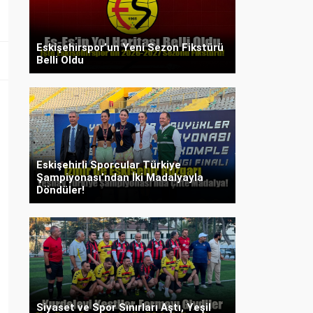
Eskişehirspor’un Yeni Sezon Fikstürü
Belli Oldu
Eskişehirli Sporcular Türkiye
Şampiyonası’ndan İki Madalyayla
Döndüler!
Siyaset ve Spor Sınırları Aştı, Yeşil