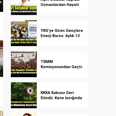
Uzmanlardan Hayati
Güneş Çarpması
Uyarısı!
YKS’ye Giren Gençlere
Enerji Bursu: Aylık 13
Bin 750 TL Başarı
Desteği!
TBMM
Komisyonundan Geçti:
İşte Madde Madde
Yeni Öğrenci Affı
Rehberi
KKKA Kabusu Geri
Döndü: Kene Isırığında
İlk Müdahale Hayat
Kurtarıyor!