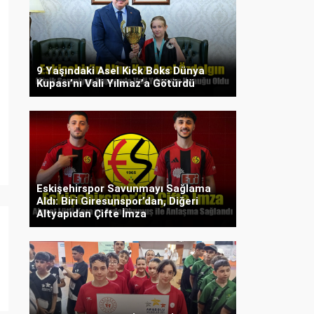
9 Yaşındaki Asel Kick Boks Dünya
Kupası’nı Vali Yılmaz’a Götürdü
Eskişehirspor Savunmayı Sağlama
Aldı: Biri Giresunspor’dan, Diğeri
Altyapıdan Çifte İmza