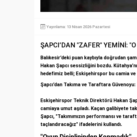
Yayınlama: 13 Nisan 2026 Pazartesi
ŞAPCI’DAN "ZAFER" YEMİNİ: "
Balıkesir’deki puan kaybıyla doğrudan şamp
Hakan Şapcı sessizliğini bozdu. Kütahya’nı
hedefimiz belli; Eskişehirspor bu camia ve
Şapcı’dan Takıma ve Taraftara Güvenoyu: 
Eskişehirspor Teknik Direktörü Hakan Şap
camiaya umut aşıladı. Kaçan galibiyete tak
Şapcı, "Takımımızın performansı ve tarafta
taçlandıracağız" ifadelerini kullandı.
"Oyun Disiplininden Kopmadık"