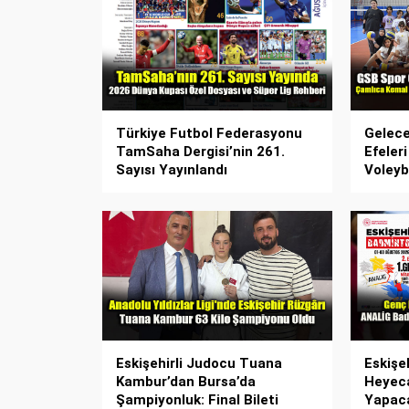
Türkiye Futbol Federasyonu
Gelece
TamSaha Dergisi’nin 261.
Efeler
Sayısı Yayınlandı
Voleyb
Eskişehirli Judocu Tuana
Eskişe
Kambur’dan Bursa’da
Heyeca
Şampiyonluk: Final Bileti
Yapac