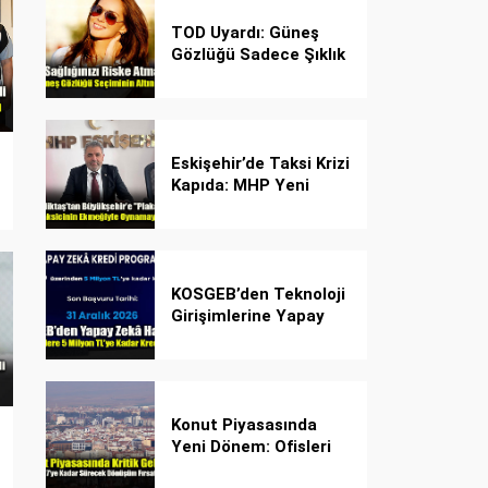
TOD Uyardı: Güneş
Gözlüğü Sadece Şıklık
Değil, Göz İçin Kalkan!
Eskişehir’de Taksi Krizi
Kapıda: MHP Yeni
Plaka Planına Karşı
Çözüm Önerdi
KOSGEB’den Teknoloji
Girişimlerine Yapay
Zekâ Kredi Programı
Konut Piyasasında
Yeni Dönem: Ofisleri
Konuta Dönüştürmek