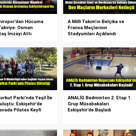
hirspor’dan Hücuma
A Millî Takım’ın Belçika ve
Takviye: Osman
Fransa Maçlarının
taş İmzayı Attı
Stadyumları Açıklandı
orkut Parkı’nda Yeşil İle
ANALİG Badminton 2. Etap 1.
uluştu: Eskişehir’de
Grup Müsabakaları
avada Pilates Keyfi
Eskişehir’de Başladı