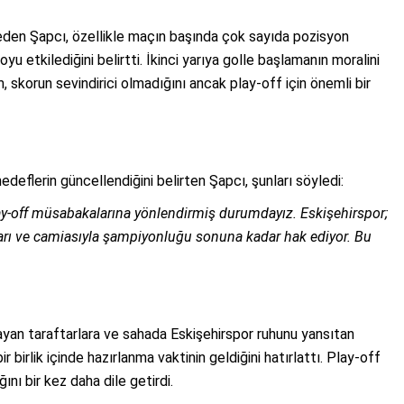
eden Şapcı, özellikle maçın başında çok sayıda pozisyon
u etkilediğini belirtti. İkinci yarıya golle başlamanın moralini
, skorun sevindirici olmadığını ancak play-off için önemli bir
deflerin güncellendiğini belirten Şapcı, şunları söyledi:
lay-off müsabakalarına yönlendirmiş durumdayız. Eskişehirspor;
ftarı ve camiasıyla şampiyonluğu sonuna kadar hak ediyor. Bu
yan taraftarlara ve sahada Eskişehirspor ruhunu yansıtan
 birlik içinde hazırlanma vaktinin geldiğini hatırlattı. Play-off
ını bir kez daha dile getirdi.