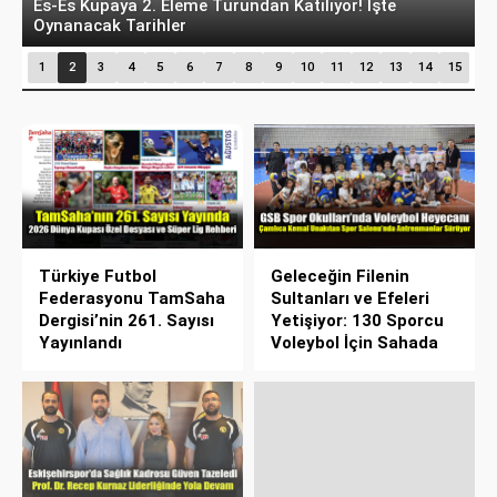
Es-Es Kupaya 2. Eleme Turundan Katılıyor! İşte
E
Oynanacak Tarihler
O
1
2
3
4
5
6
7
8
9
10
11
12
13
14
15
Türkiye Futbol
Geleceğin Filenin
Federasyonu TamSaha
Sultanları ve Efeleri
Dergisi’nin 261. Sayısı
Yetişiyor: 130 Sporcu
Yayınlandı
Voleybol İçin Sahada