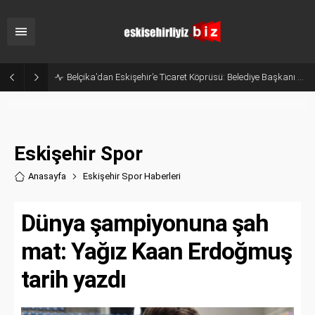
Belçika’dan Eskişehir’e Ticaret Köprüsü: Belediye Başkanı Emir Kır MÜSİAD’ı Ziyaret Etti
Eskişehir Spor
Anasayfa
Eskişehir Spor Haberler
i
Dünya şampiyonuna şah
mat: Yağız Kaan Erdoğmuş
tarih yazdı