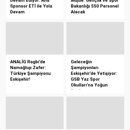
Devam Ediyor: Ana
Müjde: Gençlik ve Spor
Sponsor ETİ ile Yola
Bakanlığı 550 Personel
Devam
Alacak
ANALİG Ragbi’de
Geleceğin
Namağlup Zafer:
Şampiyonları
Türkiye Şampiyonu
Eskişehir’de Yetişiyor:
Eskişehir!
GSB Yaz Spor
Okulları’na Yoğun
Katılım