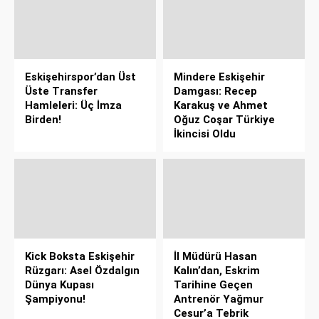
Eskişehirspor’dan Üst
Mindere Eskişehir
Üste Transfer
Damgası: Recep
Hamleleri: Üç İmza
Karakuş ve Ahmet
Birden!
Oğuz Coşar Türkiye
İkincisi Oldu
Kick Boksta Eskişehir
İl Müdürü Hasan
Rüzgarı: Asel Özdalgın
Kalın’dan, Eskrim
Dünya Kupası
Tarihine Geçen
Şampiyonu!
Antrenör Yağmur
Cesur’a Tebrik