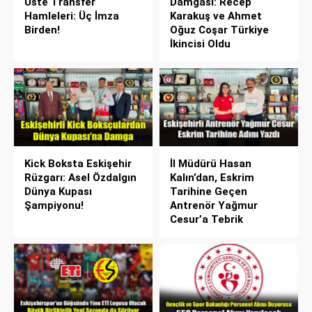
Üste Transfer
Damgası: Recep
Hamleleri: Üç İmza
Karakuş ve Ahmet
Birden!
Oğuz Coşar Türkiye
İkincisi Oldu
Kick Boksta Eskişehir
İl Müdürü Hasan
Rüzgarı: Asel Özdalgın
Kalın’dan, Eskrim
Dünya Kupası
Tarihine Geçen
Şampiyonu!
Antrenör Yağmur
Cesur’a Tebrik