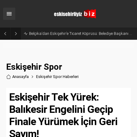
Eskişehir’in Gururu Elif Ertek Millî Takım Kampına Davet Edildi!
Eskişehir Spor
Anasayfa
Eskişehir Spor Haberler
i
Eskişehir Tek Yürek:
Balıkesir Engelini Geçip
Finale Yürümek İçin Geri
Sayım!