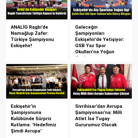
ANALİG Ragbi’de
Geleceğin
Namağlup Zafer:
Şampiyonları
Türkiye Şampiyonu
Eskişehir’de Yetişiyor:
Eskişehir!
GSB Yaz Spor
Okulları’na Yoğun
Katılım
Eskişehir’in
Sivrihisar’dan Avrupa
Şampiyonuna
Şampiyonası’na: Milli
Kulübünde Sürpriz
Atlet İsa Tugay
Kutlama: "Hedefimiz
Gururumuz Olacak
Şimdi Avrupa"