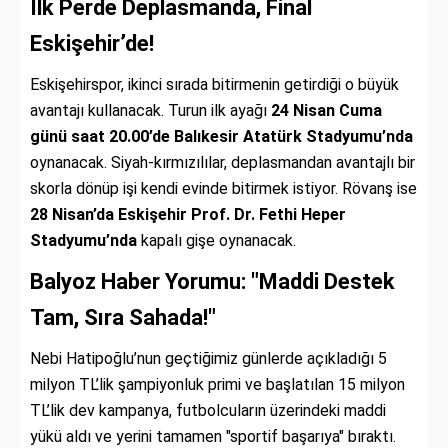
İlk Perde Deplasmanda, Final
Eskişehir’de!
Eskişehirspor,
ikinci sırada bitirmenin getirdiği o büyük
avantajı kullanacak.
Turun ilk ayağı
24 Nisan Cuma
günü saat 20.00’de Balıkesir Atatürk Stadyumu’nda
oynanacak.
Siyah-kırmızılılar,
deplasmandan avantajlı bir
skorla dönüp işi kendi evinde bitirmek istiyor.
Rövanş ise
28 Nisan’da Eskişehir Prof. Dr. Fethi Heper
Stadyumu’nda
kapalı gişe oynanacak.
Balyoz Haber Yorumu: "Maddi Destek
Tam, Sıra Sahada!"
Nebi Hatipoğlu’nun geçtiğimiz günlerde açıkladığı 5
milyon TL’lik şampiyonluk primi ve başlatılan 15 milyon
TL’lik dev kampanya,
futbolcuların üzerindeki maddi
yükü aldı ve yerini tamamen "sportif başarıya" bıraktı.