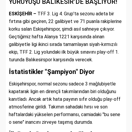
YÜRÜYÜŞÜ BALIKESİR’DE BAŞLIYOR!
ESKİŞEHİR –
TFF 3.
Lig 4.
Grup’ta sezonu adeta bir
fırtına gibi geçiren,
22 galibiyet ve 71 puanla rakiplerine
korku salan Eskişehirspor,
şimdi asıl sahneye çıkıyor.
Geçtiğimiz hafta Alanya 1221 karşısında alınan
galibiyetle ligi ikinci sırada tamamlayan siyah-kırmızılı
ekip,
TFF 2.
Lig yolundaki ilk büyük sınavını play-off 1.
turunda Balıkesirspor karşısında verecek.
İstatistikler "Şampiyon" Diyor
Eskişehirspor,
normal sezonu sadece 3 mağlubiyetle
kapatarak ligin en dirençli takımlarından biri olduğunu
kanıtladı.
Ancak artık hata payının sıfır olduğu play-off
atmosferine girildi.
Takımın sahadaki hırsı ve son
haftalardaki yükselen performansı,
camiadaki "bu sene
o sene" inancını zirveye taşımış durumda.