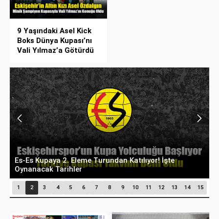
9 Yaşındaki Asel Kick
Boks Dünya Kupası’nı
Vali Yılmaz’a Götürdü
Eskişehir’de Hedef Tam İsabet: Atıcılık Branşı
T
Olimpik Sporcular Yetiştiriyor
F
1
2
3
4
5
6
7
8
9
10
11
12
13
14
15