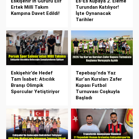
Eskişehir’in Gururu Elif
Es-Es Kupaya 2. Eleme
Ertek Millî Takım
Turundan Katılıyor!
Kampına Davet Edildi!
İşte Oynanacak
Tarihler
Eskişehir’de Hedef
Tepebaşı’nda Yaz
Tam İsabet: Atıcılık
Kur’an Kursları Zafer
Branşı Olimpik
Kupası Futbol
Sporcular Yetiştiriyor
Turnuvası Coşkuyla
Başladı