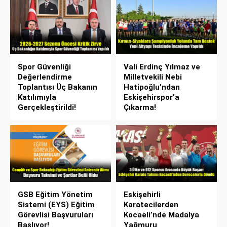
Spor Güvenliği
Vali Erdinç Yılmaz ve
Değerlendirme
Milletvekili Nebi
Toplantısı Üç Bakanın
Hatipoğlu’ndan
Katılımıyla
Eskişehirspor’a
Gerçekleştirildi!
Çıkarma!
GSB Eğitim Yönetim
Eskişehirli
Sistemi (EYS) Eğitim
Karatecilerden
Görevlisi Başvuruları
Kocaeli’nde Madalya
Başlıyor!
Yağmuru