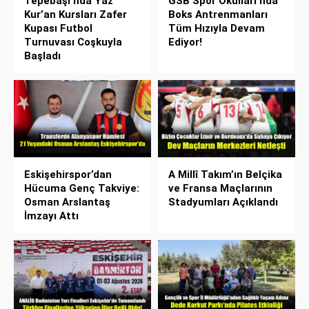
Tepebaşı’nda Yaz
GSB Spor Okulları’nda
Kur’an Kursları Zafer
Boks Antrenmanları
Kupası Futbol
Tüm Hızıyla Devam
Turnuvası Coşkuyla
Ediyor!
Başladı
Eskişehirspor’dan
A Millî Takım’ın Belçika
Hücuma Genç Takviye:
ve Fransa Maçlarının
Osman Arslantaş
Stadyumları Açıklandı
İmzayı Attı