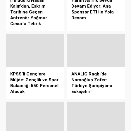
İl Müdürü Hasan
Yarım Asırlık Sevda
Kalın’dan, Eskrim
Devam Ediyor: Ana
Tarihine Geçen
Sponsor ETİ ile Yola
Antrenör Yağmur
Devam
Cesur’a Tebrik
KPSS’li Gençlere
ANALİG Ragbi’de
Müjde: Gençlik ve Spor
Namağlup Zafer:
Bakanlığı 550 Personel
Türkiye Şampiyonu
Alacak
Eskişehir!