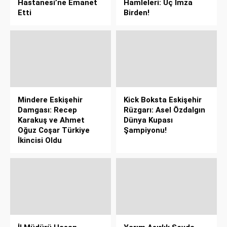
Hastanesi’ne Emanet
Hamleleri: Üç İmza
Etti
Birden!
Mindere Eskişehir
Kick Boksta Eskişehir
Damgası: Recep
Rüzgarı: Asel Özdalgın
Karakuş ve Ahmet
Dünya Kupası
Oğuz Coşar Türkiye
Şampiyonu!
İkincisi Oldu