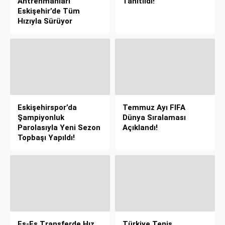
Antrenmanları
Tanıtıldı!
Eskişehir’de Tüm
Hızıyla Sürüyor
Eskişehirspor’da
Temmuz Ayı FIFA
Şampiyonluk
Dünya Sıralaması
Parolasıyla Yeni Sezon
Açıklandı!
Topbaşı Yapıldı!
Es-Es Transferde Hız
Türkiye Tenis