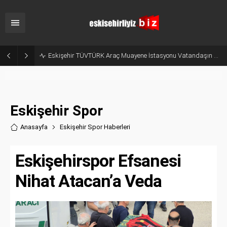
Odunpazarı Yaz Kur’an Kurslarında Değerler Eğitimi Seminerleri Düzenlendi
Eskişehir Spor
Anasayfa
Eskişehir Spor Haberler
i
Eskişehirspor Efsanesi
Nihat Atacan’a Veda