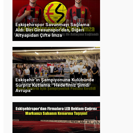
Eskişehirspor Savunmayı Sağlama
Aldı: Biri Giresunspor’dan, Diğeri
Altyapıdan Çifte İmza
Eskişehir’in Şampiyonuna Kulübünde
Sürpriz Kutlama: "Hedefimiz Şimdi
Avrupa"