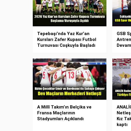
Tepebaşı’nda Yaz Kur’an
GSB Sp
Kursları Zafer Kupası Futbol
Antren
Turnuvası Coşkuyla Başladı
Devam 
A Millî Takım’ın Belçika ve
ANALİG
Fransa Maçlarının
Netleşt
Stadyumları Açıklandı
Kız Tak
kaptı