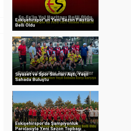
Eskişehirspor’un Yeni Sezon Fikstürü
Belli Oldu
Siyaset ve Spor Sınırları Aştı, Yeşil
Sahada Buluştu
Eskişehirspor’da Şampiyonluk
Parolasıyla Yeni Sezon Topbaşı