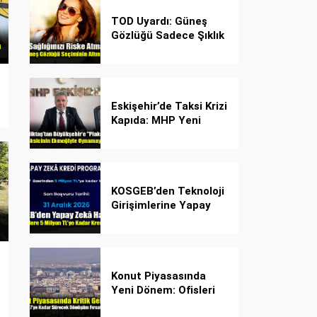
TOD Uyardı: Güneş
Gözlüğü Sadece Şıklık
Değil, Göz İçin Kalkan!
Eskişehir’de Taksi Krizi
Kapıda: MHP Yeni
Plaka Planına Karşı
Çözüm Önerdi
KOSGEB’den Teknoloji
Girişimlerine Yapay
Zekâ Kredi Programı
Konut Piyasasında
Yeni Dönem: Ofisleri
Konuta Dönüştürmek