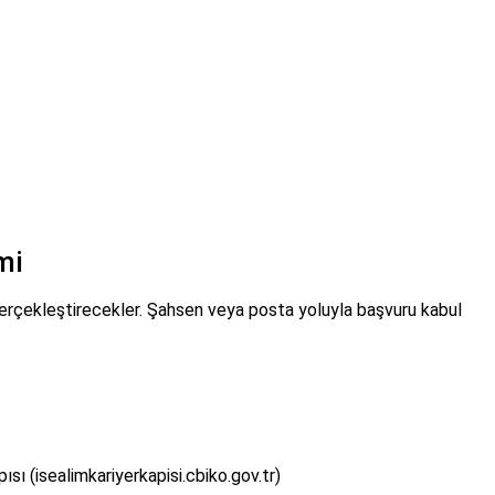
mi
 gerçekleştirecekler. Şahsen veya posta yoluyla başvuru kabul
sı (isealimkariyerkapisi.cbiko.gov.tr)