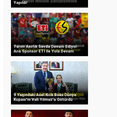
Yapıldı!
Yarım Asırlık Sevda Devam Ediyor:
Ana Sponsor ETİ ile Yola Devam
9 Yaşındaki Asel Kick Boks Dünya
Kupası’nı Vali Yılmaz’a Götürdü