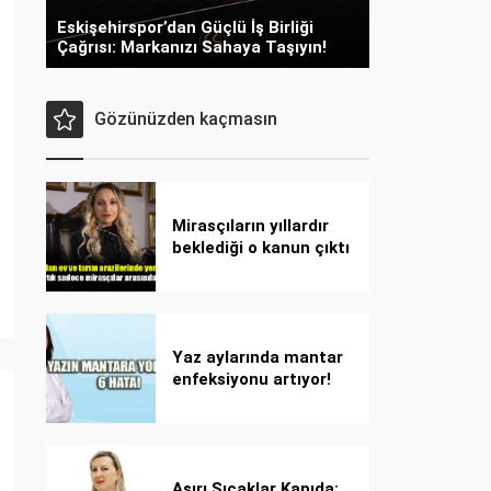
Eskişehirspor’dan Güçlü İş Birliği
Çağrısı: Markanızı Sahaya Taşıyın!
Gözünüzden kaçmasın
Mirasçıların yıllardır
beklediği o kanun çıktı
Yaz aylarında mantar
enfeksiyonu artıyor!
Dikkat! Kolay
bulaşıyor, hızla
yayılıyor!
Aşırı Sıcaklar Kapıda: