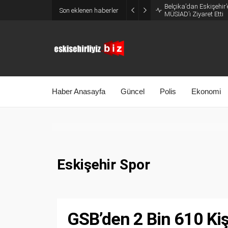
Belçika’dan Eskişehir’
Son eklenen haberler
MÜSİAD’ı Ziyaret Etti
Haber Anasayfa
Güncel
Polis
Ekonomi
Eskişehir Spor
GSB’den 2 Bin 610 Kiş