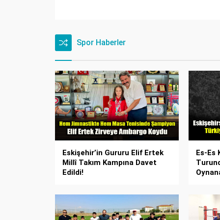
Spor Haberler
Eskişehir’in Gururu Elif Ertek
Es-Es 
Millî Takım Kampına Davet
Turund
Edildi!
Oynana