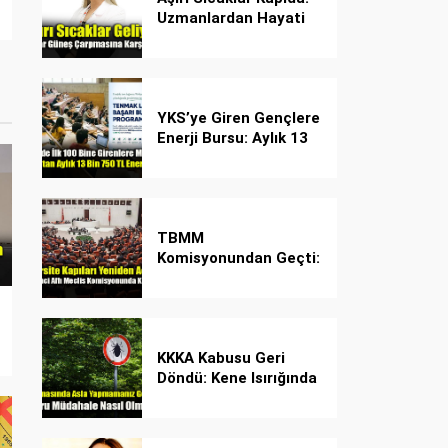
Uzmanlardan Hayati
Güneş Çarpması
Uyarısı!
YKS’ye Giren Gençlere
Enerji Bursu: Aylık 13
Bin 750 TL Başarı
Desteği!
TBMM
Komisyonundan Geçti:
İşte Madde Madde
Yeni Öğrenci Affı
Rehberi
KKKA Kabusu Geri
Döndü: Kene Isırığında
İlk Müdahale Hayat
Kurtarıyor!