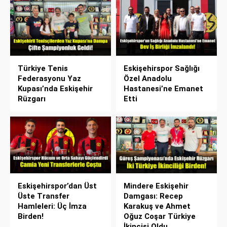
Türkiye Tenis
Eskişehirspor Sağlığı
Federasyonu Yaz
Özel Anadolu
Kupası’nda Eskişehir
Hastanesi’ne Emanet
Rüzgarı
Etti
Eskişehirspor’dan Üst
Mindere Eskişehir
Üste Transfer
Damgası: Recep
Hamleleri: Üç İmza
Karakuş ve Ahmet
Birden!
Oğuz Coşar Türkiye
İkincisi Oldu