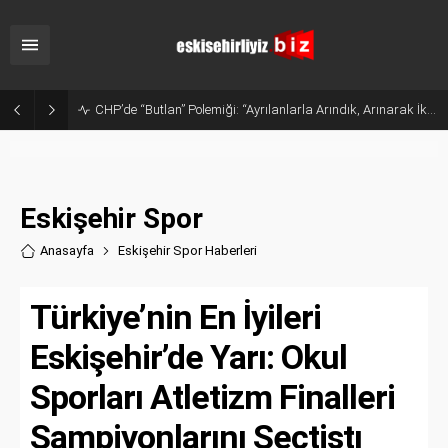
Sanayide Altyapı ve Temizlik Tepkisi: Gürhan Albayrak Küçük Sanayi Esnafını Ziyaret Etti
Eskişehir Spor
Anasayfa
Eskişehir Spor Haberler
i
Türkiye’nin En İyileri
Eskişehir’de Yarı: Okul
Sporları Atletizm Finalleri
Şampiyonlarını Seçtiştı