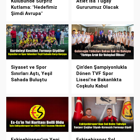
Kulübünde Sürpriz
Atlet İsa Tugay
Kutlama: "Hedefimiz
Gururumuz Olacak
Şimdi Avrupa"
Siyaset ve Spor
Çin’den Şampiyonlukla
Sınırları Aştı, Yeşil
Dönen TVF Spor
Sahada Buluştu
Lisesi’ne Bakanlıkta
Coşkulu Kabul
Eskişehirspor’un Yeni
Eskişehirspor Sol