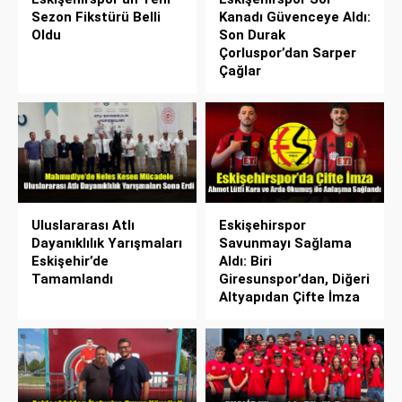
Sezon Fikstürü Belli
Kanadı Güvenceye Aldı:
Oldu
Son Durak
Çorluspor’dan Sarper
Çağlar
Uluslararası Atlı
Eskişehirspor
Dayanıklılık Yarışmaları
Savunmayı Sağlama
Eskişehir’de
Aldı: Biri
Tamamlandı
Giresunspor’dan, Diğeri
Altyapıdan Çifte İmza