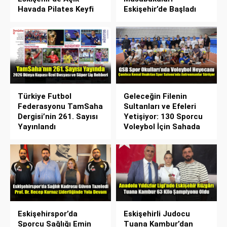
Havada Pilates Keyfi
Eskişehir’de Başladı
Türkiye Futbol
Geleceğin Filenin
Federasyonu TamSaha
Sultanları ve Efeleri
Dergisi’nin 261. Sayısı
Yetişiyor: 130 Sporcu
Yayınlandı
Voleybol İçin Sahada
Eskişehirspor’da
Eskişehirli Judocu
Sporcu Sağlığı Emin
Tuana Kambur’dan