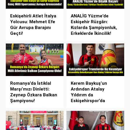
Eskişehirli Atlet İtalya
ANALİG Yüzme’de
Yolcusu: Mehmet Efe
Eskişehir Rüzgârı:
Gür Avrupa Barajını
Kızlarda Şampiyonluk,
Geçti!
Erkeklerde İkincilik!
Romanya’da İstiklal
Kerem Baykuş’un
Marşı’mızı Dinletti:
Ardından Atalay
Zeynep Özkara Balkan
Yıldırım da
Şampiyonu!
Eskişehirspor’da