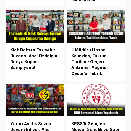
Kick Boksta Eskişehir
İl Müdürü Hasan
Rüzgarı: Asel Özdalgın
Kalın’dan, Eskrim
Dünya Kupası
Tarihine Geçen
Şampiyonu!
Antrenör Yağmur
Cesur’a Tebrik
Yarım Asırlık Sevda
KPSS’li Gençlere
Devam Ediyor: Ana
Müjde: Gençlik ve Spor