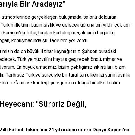
arıyla Bir Aradayız"
hi atmosferinde gerçekleşen buluşmada, salonu dolduran
rk milletinin bağımsızlık ve gelecek uğruna bin yıldır çok ağır
'da Samsun'da tutuşturulan kurtuluş meşalesinin bugünkü
oğan, konuşmasında şu ifadelere yer verdi:
lletimizin de en büyük iftihar kaynağısınız. Şahsen buradaki
 edecek, Türkiye Yüzyılı'nı hayata geçirecek öncü, mimar ve
üyorum. En büyük amacımız; bizim çektiğimiz sıkıntıları, bizim
r. Terörsüz Türkiye süreciyle bir taraftan ülkemizi yarım asırlık
izlere refahın ve kardeşliğin egemen olduğu bir ülke teslim
Heyecanı: "Sürpriz Değil,
Milli Futbol Takımı'nın 24 yıl aradan sonra Dünya Kupası’na