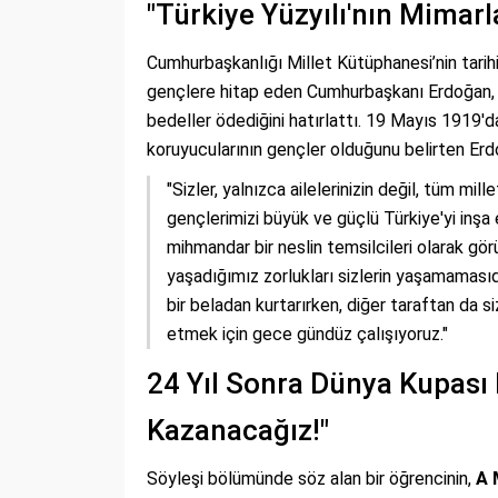
"Türkiye Yüzyılı'nın Mimarl
Cumhurbaşkanlığı Millet Kütüphanesi’nin tari
gençlere hitap eden Cumhurbaşkanı Erdoğan, Tü
bedeller ödediğini hatırlattı. 19 Mayıs 1919
koruyucularının gençler olduğunu belirten Erd
"Sizler, yalnızca ailelerinizin değil, tüm mi
gençlerimizi büyük ve güçlü Türkiye'yi inşa
mihmandar bir neslin temsilcileri olarak gör
yaşadığımız zorlukları sizlerin yaşamamasıdı
bir beladan kurtarırken, diğer taraftan da s
etmek için gece gündüz çalışıyoruz."
24 Yıl Sonra Dünya Kupası 
Kazanacağız!"
Söyleşi bölümünde söz alan bir öğrencinin,
A 