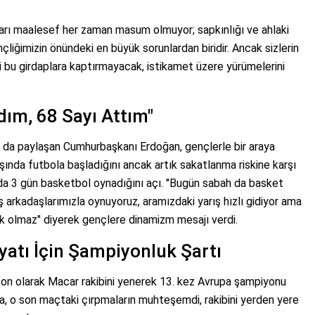
rı maalesef her zaman masum olmuyor; sapkınlığı ve ahlaki
çliğimizin önündeki en büyük sorunlardan biridir. Ancak sizlerin
zi bu girdaplara kaptırmayacak, istikamet üzere yürümelerini
ım, 68 Sayı Attım"
r da paylaşan Cumhurbaşkanı Erdoğan, gençlerle bir araya
yaşında futbola başladığını ancak artık sakatlanma riskine karşı
ada 3 gün basketbol oynadığını açı. "Bugün sabah da basket
arkadaşlarımızla oynuyoruz, aramızdaki yarış hızlı gidiyor ama
mak olmaz" diyerek gençlere dinamizm mesajı verdi.
yatı İçin Şampiyonluk Şartı
on olarak Macar rakibini yenerek 13. kez Avrupa şampiyonu
za, o son maçtaki çırpmaların muhteşemdi, rakibini yerden yere