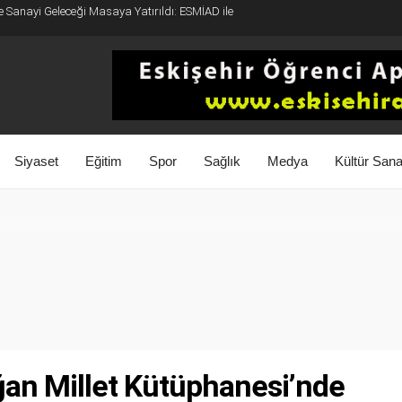
e Sanayi Geleceği Masaya Yatırıldı: ESMİAD ile
Siyaset
Eğitim
Spor
Sağlık
Medya
Kültür Sana
an Millet Kütüphanesi’nde