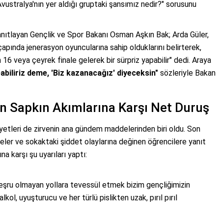
vustralya'nın yer aldığı gruptaki şansımız nedir?" sorusunu
anıtlayan Gençlik ve Spor Bakanı Osman Aşkın Bak; Arda Güler,
apında jenerasyon oyuncularına sahip olduklarını belirterek,
6 veya çeyrek finale gelerek bir sürpriz yapabilir" dedi. Araya
abiliriz deme, 'Biz kazanacağız' diyeceksin"
sözleriyle Bakan
n Sapkın Akımlarına Karşı Net Duruş
yetleri de zirvenin ana gündem maddelerinden biri oldu. Son
eler ve sokaktaki şiddet olaylarına değinen öğrencilere yanıt
a karşı şu uyarıları yaptı:
şru olmayan yollara tevessül etmek bizim gençliğimizin
kol, uyuşturucu ve her türlü pislikten uzak, pırıl pırıl