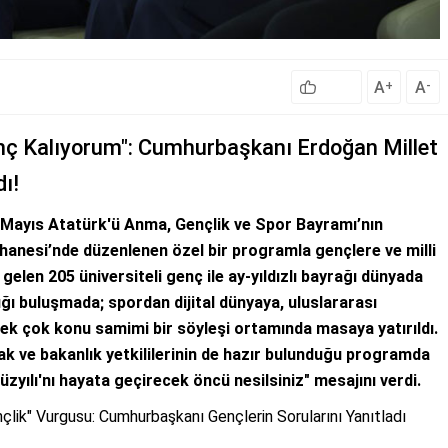
A
A
+
-
enç Kalıyorum": Cumhurbaşkanı Erdoğan Millet
ı!
Mayıs Atatürk'ü Anma, Gençlik ve Spor Bayramı’nın
anesi’nde düzenlenen özel bir programla gençlere ve milli
 gelen 205 üniversiteli genç ile ay-yıldızlı bayrağı dünyada
ğı buluşmada; spordan dijital dünyaya, uluslararası
ek çok konu samimi bir söyleşi ortamında masaya yatırıldı.
k ve bakanlık yetkililerinin de hazır bulunduğu programda
yılı'nı hayata geçirecek öncü nesilsiniz" mesajını verdi.
nçlik" Vurgusu: Cumhurbaşkanı Gençlerin Sorularını Yanıtladı