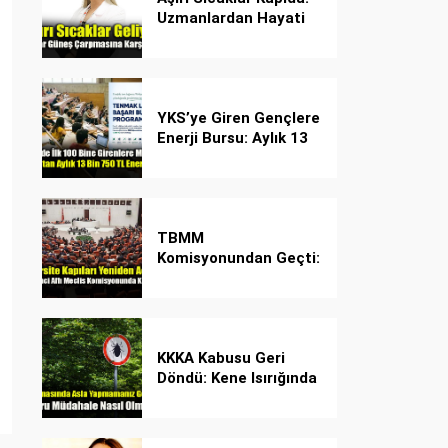
Uzmanlardan Hayati
Güneş Çarpması
Uyarısı!
YKS’ye Giren Gençlere
Enerji Bursu: Aylık 13
Bin 750 TL Başarı
Desteği!
TBMM
Komisyonundan Geçti:
İşte Madde Madde
Yeni Öğrenci Affı
Rehberi
KKKA Kabusu Geri
Döndü: Kene Isırığında
İlk Müdahale Hayat
Kurtarıyor!