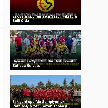
Eskişehirspor’un Yeni Sezon Fikstürü
Belli Oldu
Siyaset ve Spor Sınırları Aştı, Yeşil
Sahada Buluştu
Eskişehirspor’da Şampiyonluk
Parolasıyla Yeni Sezon Topbaşı