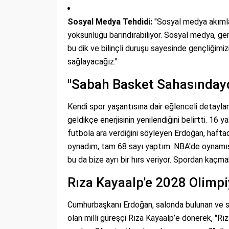
Sosyal Medya Tehdidi:
"Sosyal medya akımla
yoksunluğu barındırabiliyor. Sosyal medya, gen
bu dik ve bilinçli duruşu sayesinde gençliğimi
sağlayacağız."
"Sabah Basket Sahasındayd
Kendi spor yaşantısına dair eğlenceli detayla
geldikçe enerjisinin yenilendiğini belirtti. 16 
futbola ara verdiğini söyleyen Erdoğan, haft
oynadım, tam 68 sayı yaptım. NBA'de oynamış 
bu da bize ayrı bir hırs veriyor. Spordan kaç
Rıza Kayaalp'e 2028 Olimpi
Cumhurbaşkanı Erdoğan, salonda bulunan ve s
olan milli güreşçi Rıza Kayaalp’e dönerek, "Rı