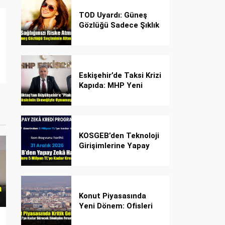
TOD Uyardı: Güneş
Gözlüğü Sadece Şıklık
Değil, Göz İçin Kalkan!
Eskişehir’de Taksi Krizi
Kapıda: MHP Yeni
Plaka Planına Karşı
Çözüm Önerdi
KOSGEB’den Teknoloji
Girişimlerine Yapay
Zekâ Kredi Programı
Konut Piyasasında
Yeni Dönem: Ofisleri
Konuta Dönüştürmek