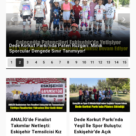
Yenikent’te Bocce Rüzgarı: GSB Spor Okulları
E
Çalışmalarına Aralıksız Devam Ediyor
D
1
2
3
4
5
6
7
8
9
10
11
12
13
14
15
ANALİG’de Finalist
Dede Korkut Parkı’nda
Takımlar Netleşti:
Yeşil İle Spor Buluştu:
Eskişehir Temsilcisi Kız
Eskişehir’de Açık