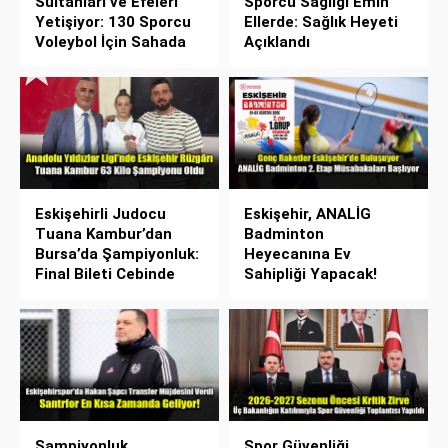
Sultanları ve Efeleri
Sporcu Sağlığı Emin
Yetişiyor: 130 Sporcu
Ellerde: Sağlık Heyeti
Voleybol İçin Sahada
Açıklandı
Eskişehirli Judocu
Eskişehir, ANALİG
Tuana Kambur’dan
Badminton
Bursa’da Şampiyonluk:
Heyecanına Ev
Final Bileti Cebinde
Sahipliği Yapacak!
Şampiyonluk
Spor Güvenliği