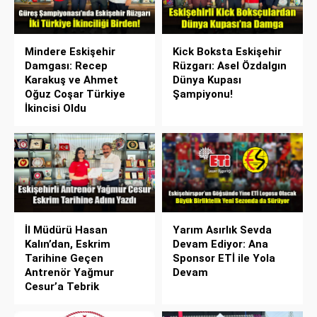
Mindere Eskişehir
Kick Boksta Eskişehir
Damgası: Recep
Rüzgarı: Asel Özdalgın
Karakuş ve Ahmet
Dünya Kupası
Oğuz Coşar Türkiye
Şampiyonu!
İkincisi Oldu
İl Müdürü Hasan
Yarım Asırlık Sevda
Kalın’dan, Eskrim
Devam Ediyor: Ana
Tarihine Geçen
Sponsor ETİ ile Yola
Antrenör Yağmur
Devam
Cesur’a Tebrik