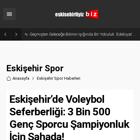
Geleceğin Hukukçuları Eskişehir’de Yetişiyor: Anadolu Üniversitesi Hukuk Fakültesi
Eskişehir Spor
Anasayfa
Eskişehir Spor Haberler
i
Eskişehir’de Voleybol
Seferberliği: 3 Bin 500
Genç Sporcu Şampiyonluk
İçin Sahada!