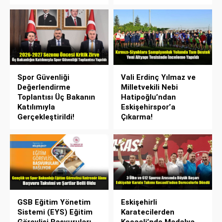
Spor Güvenliği
Vali Erdinç Yılmaz ve
Değerlendirme
Milletvekili Nebi
Toplantısı Üç Bakanın
Hatipoğlu’ndan
Katılımıyla
Eskişehirspor’a
Gerçekleştirildi!
Çıkarma!
GSB Eğitim Yönetim
Eskişehirli
Sistemi (EYS) Eğitim
Karatecilerden
Görevlisi Başvuruları
Kocaeli’nde Madalya