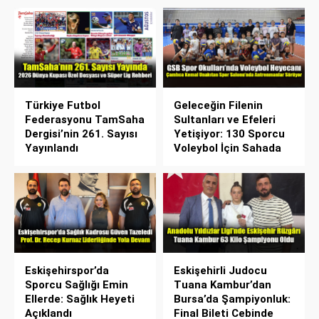
Türkiye Futbol
Geleceğin Filenin
Federasyonu TamSaha
Sultanları ve Efeleri
Dergisi’nin 261. Sayısı
Yetişiyor: 130 Sporcu
Yayınlandı
Voleybol İçin Sahada
Eskişehirspor’da
Eskişehirli Judocu
Sporcu Sağlığı Emin
Tuana Kambur’dan
Ellerde: Sağlık Heyeti
Bursa’da Şampiyonluk:
Açıklandı
Final Bileti Cebinde