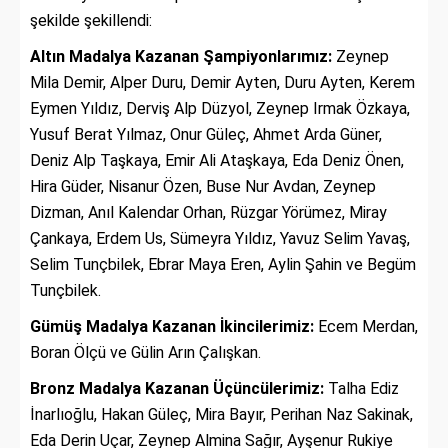
şekilde şekillendi:
Altın Madalya Kazanan Şampiyonlarımız:
Zeynep
Mila Demir, Alper Duru, Demir Ayten, Duru Ayten, Kerem
Eymen Yıldız, Derviş Alp Düzyol, Zeynep Irmak Özkaya,
Yusuf Berat Yılmaz, Onur Güleç, Ahmet Arda Güner,
Deniz Alp Taşkaya, Emir Ali Ataşkaya, Eda Deniz Önen,
Hira Güder, Nisanur Özen, Buse Nur Avdan, Zeynep
Dizman, Anıl Kalendar Orhan, Rüzgar Yörümez, Miray
Çankaya, Erdem Us, Sümeyra Yıldız, Yavuz Selim Yavaş,
Selim Tunçbilek, Ebrar Maya Eren, Aylin Şahin ve Begüm
Tunçbilek.
Gümüş Madalya Kazanan İkincilerimiz:
Ecem Merdan,
Boran Ölçü ve Gülin Arın Çalışkan.
Bronz Madalya Kazanan Üçüncülerimiz:
Talha Ediz
İnarlıoğlu, Hakan Güleç, Mira Bayır, Perihan Naz Sakinak,
Eda Derin Uçar, Zeynep Almina Sağır, Ayşenur Rukiye