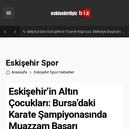
Eskişehir’in Gururu Elif Ertek Millî Takım Kampına Davet Edildi!
Eskişehir Spor
Anasayfa
Eskişehir Spor Haberler
i
Eskişehir’in Altın
Çocukları: Bursa’daki
Karate Şampiyonasında
Muazzam Başarı