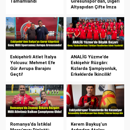
Tamamlandı
Giresunspor’dan, Diğeri
Altyapıdan Çifte İmza
Eskişehirli Atlet İtalya
ANALİG Yüzme’de
Yolcusu: Mehmet Efe
Eskişehir Rüzgârı:
Gür Avrupa Barajını
Kızlarda Şampiyonluk,
Geçti!
Erkeklerde İkincilik!
Romanya’da İstiklal
Kerem Baykuş’un
Marşı’mızı Dinletti:
Ardından Atalay