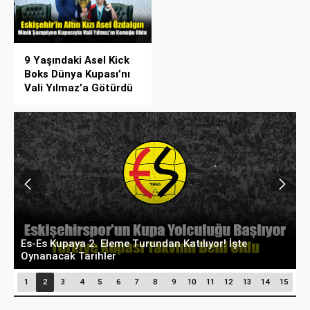
9 Yaşındaki Asel Kick
Boks Dünya Kupası’nı
Vali Yılmaz’a Götürdü
Eskişehir’de Hedef Tam İsabet: Atıcılık Branşı
T
Olimpik Sporcular Yetiştiriyor
F
1
2
3
4
5
6
7
8
9
10
11
12
13
14
15