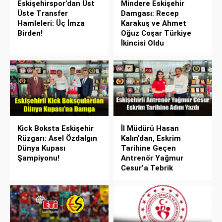
Eskişehirspor’dan Üst
Mindere Eskişehir
Üste Transfer
Damgası: Recep
Hamleleri: Üç İmza
Karakuş ve Ahmet
Birden!
Oğuz Coşar Türkiye
İkincisi Oldu
Kick Boksta Eskişehir
İl Müdürü Hasan
Rüzgarı: Asel Özdalgın
Kalın’dan, Eskrim
Dünya Kupası
Tarihine Geçen
Şampiyonu!
Antrenör Yağmur
Cesur’a Tebrik