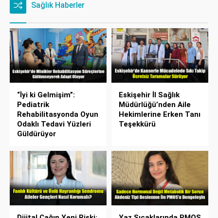
Sağlık Haberler
“İyi ki Gelmişim”:
Eskişehir İl Sağlık
Pediatrik
Müdürlüğü’nden Aile
Rehabilitasyonda Oyun
Hekimlerine Erken Tanı
Odaklı Tedavi Yüzleri
Teşekkürü
Güldürüyor
Dijital Çağın Yeni Riski:
Yaz Sıcaklarında PMOS