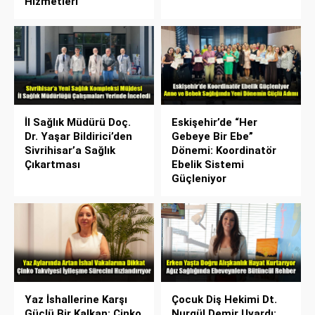
Hizmetleri
İl Sağlık Müdürü Doç.
Eskişehir’de “Her
Dr. Yaşar Bildirici’den
Gebeye Bir Ebe”
Sivrihisar’a Sağlık
Dönemi: Koordinatör
Çıkartması
Ebelik Sistemi
Güçleniyor
Yaz İshallerine Karşı
Çocuk Diş Hekimi Dt.
Güçlü Bir Kalkan: Çinko
Nurgül Demir Uyardı: