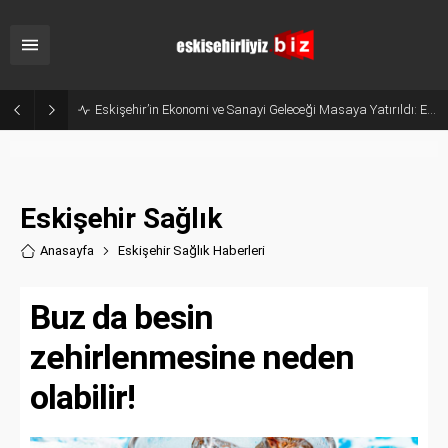
Belçika’dan Eskişehir’e Ticaret Köprüsü: Belediye Başkanı Emir Kır MÜSİAD’ı Ziyaret Etti
Eskişehir Sağlık
Anasayfa
Eskişehir Sağlık Haberler
i
Buz da besin
zehirlenmesine neden
olabilir!