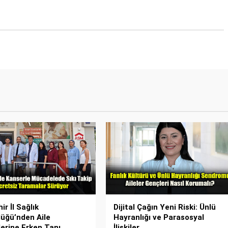
ir İl Sağlık
Dijital Çağın Yeni Riski: Ünlü
üğü’nden Aile
Hayranlığı ve Parasosyal
erine Erken Tanı
İlişkiler