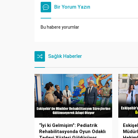
Bir Yorum Yazın
Bu habere yorumlar
Sağlık Haberler
“İyi ki Gelmişim”: Pediatrik
Eskişeh
Rehabilitasyonda Oyun Odaklı
Müdürl
Tedavi Yüzleri Güldürüyor
Hekiml