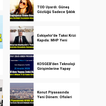
TOD Uyardı: Güneş
Gözlüğü Sadece Şıklık
Değil, Göz İçin Kalkan!
Eskişehir’de Taksi Krizi
Kapıda: MHP Yeni
Plaka Planına Karşı
Çözüm Önerdi
KOSGEB’den Teknoloji
Girişimlerine Yapay
Zekâ Kredi Programı
Konut Piyasasında
Yeni Dönem: Ofisleri
Konuta Dönüştürmek