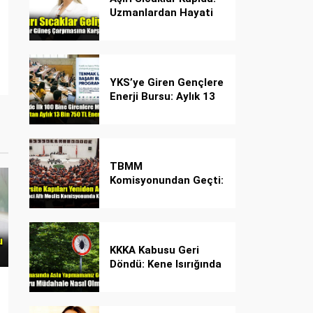
Uzmanlardan Hayati
Güneş Çarpması
Uyarısı!
YKS’ye Giren Gençlere
Enerji Bursu: Aylık 13
Bin 750 TL Başarı
Desteği!
TBMM
Komisyonundan Geçti:
İşte Madde Madde
Yeni Öğrenci Affı
Rehberi
KKKA Kabusu Geri
Döndü: Kene Isırığında
İlk Müdahale Hayat
Kurtarıyor!