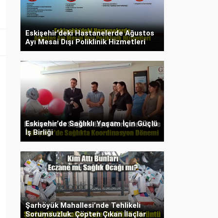
Eskişehir’deki Hastanelerde Ağustos
Ayı Mesai Dışı Poliklinik Hizmetleri
Eskişehir’de Sağlıklı Yaşam İçin Güçlü
İş Birliği
Şarhöyük Mahallesi’nde Tehlikeli
Sorumsuzluk: Çöpten Çıkan İlaçlar