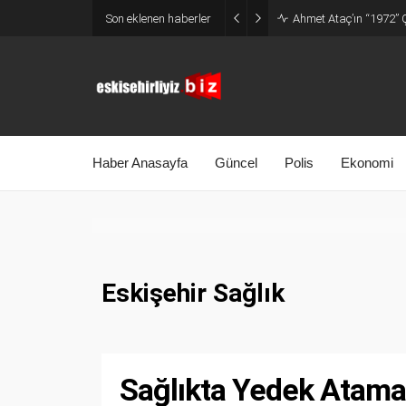
Son eklenen haberler
Ahmet Ataç’ın “1972” Ç
Haber Anasayfa
Güncel
Polis
Ekonomi
Eskişehir Sağlık
Sağlıkta Yedek Atama 