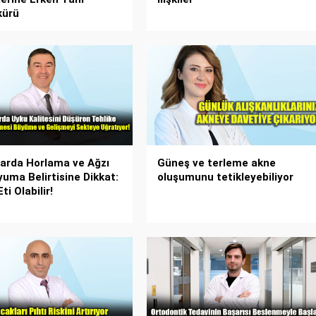
kürü
arda Horlama ve Ağzı
Güneş ve terleme akne
yuma Belirtisine Dikkat:
oluşumunu tetikleyebiliyor
ti Olabilir!