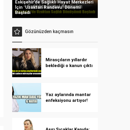
Eskişehir’de Sağlıklı Hayat Merkezleri
İçin "Uzaktan Randevu" Dönemi
Başladı
Gözünüzden kaçmasın
Mirasçıların yıllardır
beklediği o kanun çıktı
Yaz aylarında mantar
enfeksiyonu artıyor!
Dikkat! Kolay
bulaşıyor, hızla
yayılıyor!
Aşırı Sıcaklar Kapıda: