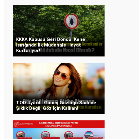
KKKA Kabusu Geri Döndü: Kene
Isırığında İlk Müdahale Hayat
Kurtarıyor!
TOD Uyardı: Güneş Gözlüğü Sadece
Şıklık Değil, Göz İçin Kalkan!