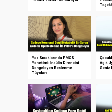
Teşek
Yaz Sıcaklarında PMOS
Çocukl
Yönetimi: İnsülin Direncini
Açık U
Dengeleyen Beslenme
Geniz E
Tüyoları