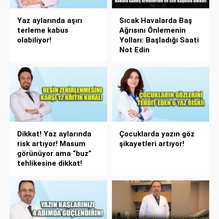
Yaz aylarında aşırı
Sıcak Havalarda Baş
terleme kabus
Ağrısını Önlemenin
olabiliyor!
Yolları: Başladığı Saati
Not Edin
Dikkat! Yaz aylarında
Çocuklarda yazın göz
risk artıyor! Masum
şikayetleri artıyor!
görünüyor ama “buz”
tehlikesine dikkat!