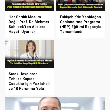
Her Sarılık Masum
Eskişehir’de Yenidoğan
Değil! Prof. Dr. Mehmet
Canlandırma Programı
Şah İpek’ten Ailelere
(NRP) Eğitimi Başarıyla
Hayati Uyarılar
Tamamlandı
Sıcak Havalarda
Tehlike Kapıda:
Çocuklar İçin Yaz İshali
ve 10 Korunma Yolu