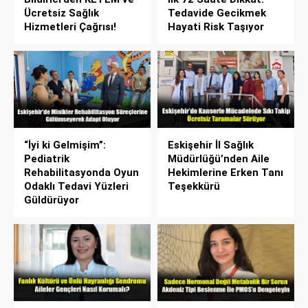
Ücretsiz Sağlık
Tedavide Gecikmek
Hizmetleri Çağrısı!
Hayati Risk Taşıyor
“İyi ki Gelmişim”:
Eskişehir İl Sağlık
Pediatrik
Müdürlüğü’nden Aile
Rehabilitasyonda Oyun
Hekimlerine Erken Tanı
Odaklı Tedavi Yüzleri
Teşekkürü
Güldürüyor