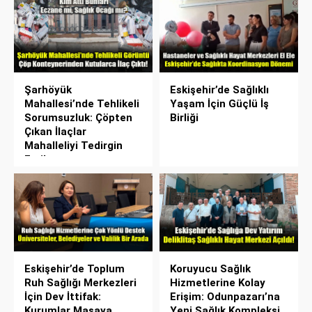
Şarhöyük
Eskişehir’de Sağlıklı
Mahallesi’nde Tehlikeli
Yaşam İçin Güçlü İş
Sorumsuzluk: Çöpten
Birliği
Çıkan İlaçlar
Mahalleliyi Tedirgin
Etti!
Eskişehir’de Toplum
Koruyucu Sağlık
Ruh Sağlığı Merkezleri
Hizmetlerine Kolay
İçin Dev İttifak:
Erişim: Odunpazarı’na
Kurumlar Masaya
Yeni Sağlık Kompleksi