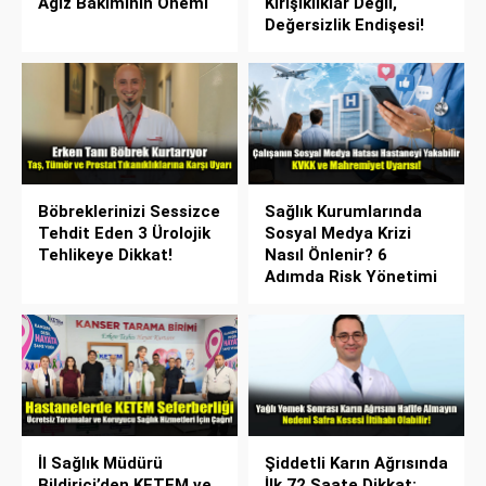
Ağız Bakımının Önemi
Kırışıklıklar Değil,
Değersizlik Endişesi!
Böbreklerinizi Sessizce
Sağlık Kurumlarında
Tehdit Eden 3 Ürolojik
Sosyal Medya Krizi
Tehlikeye Dikkat!
Nasıl Önlenir? 6
Adımda Risk Yönetimi
İl Sağlık Müdürü
Şiddetli Karın Ağrısında
Bildirici’den KETEM ve
İlk 72 Saate Dikkat: