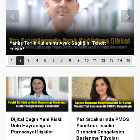
Süt Dişlerinden Kalıcı Gülüşlere: Çocuklarda Ağız
Y
Bakımının Önemi
K
1
2
3
4
5
6
7
8
9
10
11
12
13
14
15
Dijital Çağın Yeni Riski:
Yaz Sıcaklarında PMOS
Ünlü Hayranlığı ve
Yönetimi: İnsülin
Parasosyal İlişkiler
Direncini Dengeleyen
Beslenme Tüyoları