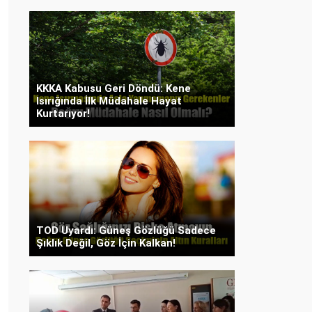
KKKA Kabusu Geri Döndü: Kene
Isırığında İlk Müdahale Hayat
Kurtarıyor!
TOD Uyardı: Güneş Gözlüğü Sadece
Şıklık Değil, Göz İçin Kalkan!