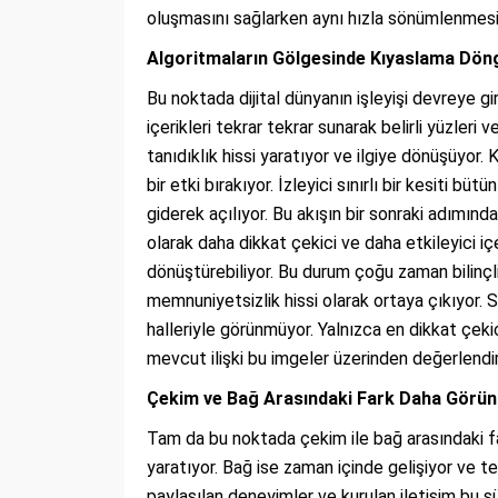
oluşmasını sağlarken aynı hızla sönümlenmesin
Algoritmaların Gölgesinde Kıyaslama Dön
Bu noktada dijital dünyanın işleyişi devreye gir
içerikleri tekrar tekrar sunarak belirli yüzleri 
tanıdıklık hissi yaratıyor ve ilgiye dönüşüyor. 
bir etki bırakıyor. İzleyici sınırlı bir kesiti bü
giderek açılıyor. Bu akışın bir sonraki adımınd
olarak daha dikkat çekici ve daha etkileyici iç
dönüştürebiliyor. Bu durum çoğu zaman bilinçli 
memnuniyetsizlik hissi olarak ortaya çıkıyor. S
halleriyle görünmüyor. Yalnızca en dikkat çekici
mevcut ilişki bu imgeler üzerinden değerlendi
Çekim ve Bağ Arasındaki Fark Daha Görünü
Tam da bu noktada çekim ile bağ arasındaki far
yaratıyor. Bağ ise zaman içinde gelişiyor ve t
paylaşılan deneyimler ve kurulan iletişim bu s