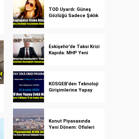
TOD Uyardı: Güneş
Gözlüğü Sadece Şıklık
Değil, Göz İçin Kalkan!
Eskişehir’de Taksi Krizi
Kapıda: MHP Yeni
Plaka Planına Karşı
Çözüm Önerdi
KOSGEB’den Teknoloji
Girişimlerine Yapay
Zekâ Kredi Programı
Konut Piyasasında
Yeni Dönem: Ofisleri
Konuta Dönüştürmek