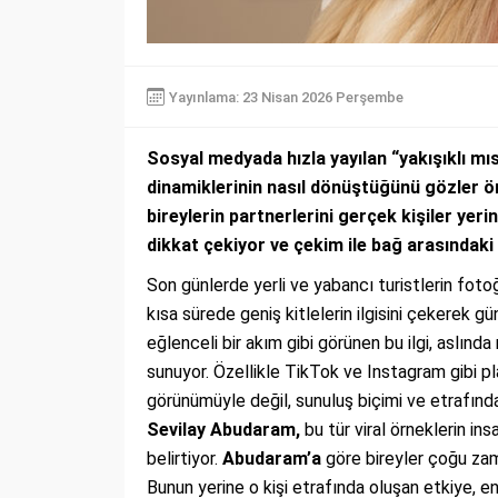
Yayınlama: 23 Nisan 2026 Perşembe
Sosyal medyada hızla yayılan “yakışıklı mısı
dinamiklerinin nasıl dönüştüğünü gözler ön
bireylerin partnerlerini gerçek kişiler yerin
dikkat çekiyor ve çekim ile bağ arasındaki
Son günlerde yerli ve yabancı turistlerin fotoğ
kısa sürede geniş kitlelerin ilgisini çekerek g
eğlenceli bir akım gibi görünen bu ilgi, aslında
sunuyor. Özellikle TikTok ve Instagram gibi pla
görünümüyle değil, sunuluş biçimi ve etrafında
Sevilay Abudaram,
bu tür viral örneklerin in
belirtiyor.
Abudaram’a
göre bireyler çoğu zama
Bunun yerine o kişi etrafında oluşan etkiye, e