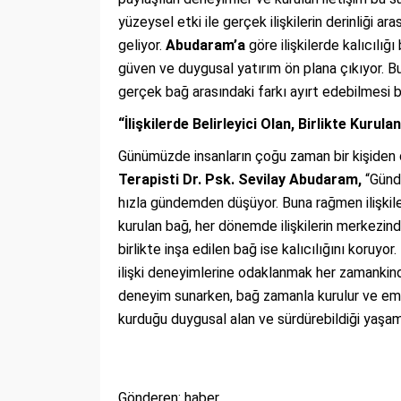
yüzeysel etki ile gerçek ilişkilerin derinliği a
geliyor.
Abudaram’a
göre ilişkilerde kalıcılığı
güven ve duygusal yatırım ön plana çıkıyor. Bu 
gerçek bağ arasındaki farkı ayırt edebilmesi 
“İlişkilerde Belirleyici Olan, Birlikte Kurula
Günümüzde insanların çoğu zaman bir kişiden ço
Terapisti Dr. Psk. Sevilay Abudaram,
“Günde
hızla gündemden düşüyor. Buna rağmen ilişkileri
kurulan bağ, her dönemde ilişkilerin merkezinde
birlikte inşa edilen bağ ise kalıcılığını koruy
ilişki deneyimlerine odaklanmak her zamankind
deneyim sunarken, bağ zamanla kurulur ve emek is
kurduğu duygusal alan ve sürdürebildiği yaşam
Gönderen: haber