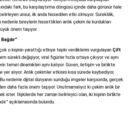
rasındaki fark, bu karşılaştırma döngüsü içinde daha görünür hale
 belirleyen unsur, ilk anda hissedilen etki olmuyor. Süreklilik,
nedenle bireylerin hissettikleri anlık çekim ile kurdukları
büyük önem taşıyor.
n Bağdır”
k o kişinin yarattığı etkiye tepki verdiklerini vurgulayan
Çift
m sürekli değişiyor, viral figürler hızla ortaya çıkıyor ve aynı
n temel dinamikleri aynı kalıyor. Güven, iletişim ve birlikte
 yer alıyor. Anlık çekimler etkisini kısa sürede kaybediyor,
or. Bu nedenle dijital dünyanın sunduğu imgeler karşısında, gerçek
en daha fazla önem taşıyor. Unutmamalıyız ki çekim anlık bir
ter. İlişkilerde her zaman belirleyici olan, iki kişinin birlikte
dır.” açıklamasında bulundu.