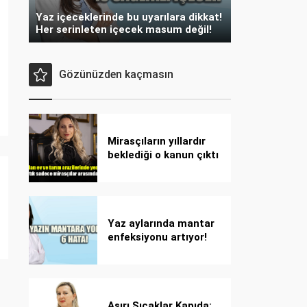
Yaz içeceklerinde bu uyarılara dikkat!
Her serinleten içecek masum değil!
Gözünüzden kaçmasın
Mirasçıların yıllardır
beklediği o kanun çıktı
Yaz aylarında mantar
enfeksiyonu artıyor!
Dikkat! Kolay
bulaşıyor, hızla
yayılıyor!
Aşırı Sıcaklar Kapıda: