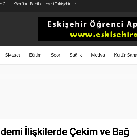
 Gönül Köprüsü: Belçika Heyeti Eskişehir’de
Siyaset
Eğitim
Spor
Sağlık
Medya
Kültür Sana
ndemi İlişkilerde Çekim ve Bağ