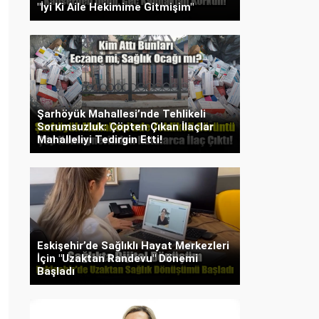
"İyi Ki Aile Hekimime Gitmişim"
Şarhöyük Mahallesi’nde Tehlikeli
Sorumsuzluk: Çöpten Çıkan İlaçlar
Mahalleliyi Tedirgin Etti!
Eskişehir’de Sağlıklı Hayat Merkezleri
İçin "Uzaktan Randevu" Dönemi
Başladı