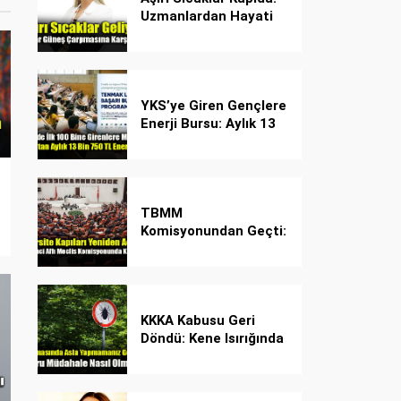
Uzmanlardan Hayati
Güneş Çarpması
Uyarısı!
YKS’ye Giren Gençlere
Enerji Bursu: Aylık 13
Bin 750 TL Başarı
Desteği!
TBMM
Komisyonundan Geçti:
İşte Madde Madde
Yeni Öğrenci Affı
Rehberi
KKKA Kabusu Geri
Döndü: Kene Isırığında
İlk Müdahale Hayat
Kurtarıyor!