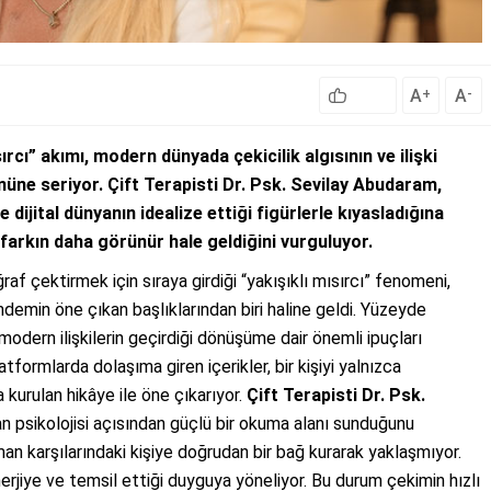
A
A
+
-
rcı” akımı, modern dünyada çekicilik algısının ve ilişki
üne seriyor. Çift Terapisti Dr. Psk. Sevilay Abudaram,
e dijital dünyanın idealize ettiği figürlerle kıyasladığına
 farkın daha görünür hale geldiğini vurguluyor.
raf çektirmek için sıraya girdiği “yakışıklı mısırcı” fenomeni,
ündemin öne çıkan başlıklarından biri haline geldi. Yüzeyde
 modern ilişkilerin geçirdiği dönüşüme dair önemli ipuçları
tformlarda dolaşıma giren içerikler, bir kişiyi yalnızca
 kurulan hikâye ile öne çıkarıyor.
Çift Terapisti Dr. Psk.
san psikolojisi açısından güçlü bir okuma alanı sunduğunu
n karşılarındaki kişiye doğrudan bir bağ kurarak yaklaşmıyor.
nerjiye ve temsil ettiği duyguya yöneliyor. Bu durum çekimin hızlı