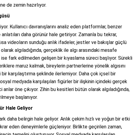
e de zemin hazırlıyor.
güsü
iyor. Kullanıcı davranışlarını analiz eden platformlar, benzer
ve anlatıları daha görünür hale getiriyor. Zamanla bu tekrar,
Kısa videoların sunduğu anlık ifadeler, jestler ve bakışlar güçlü
tün olarak algıladığında, gerçeklik ile algı arasındaki mesafe
a ise fark edilmeden gelişen bir kıyaslama süreci başlıyor. Sürekli
eriklere maruz kalmak, bireylerin partnerlerine yönelik algısını
bir karşılaştırma şeklinde ilerlemiyor. Daha çok içsel bir
osyal medyada karşılaşılan figürler bir ilişkinin içindeki gerçek
 anlar öne çıkıyor. Zihin bu kesitleri bütün olarak algıladığında,
rilmeye başlanıyor.
r Hale Geliyor
k daha belirgin hale geliyor. Anlık çekim hızlı ve yoğun bir etki
ekrar eden deneyimlerle güçleniyor. Birlikte geçirilen zaman,
ürecin temelini oluşturuyor. Sosyal medyada karşılaşılan