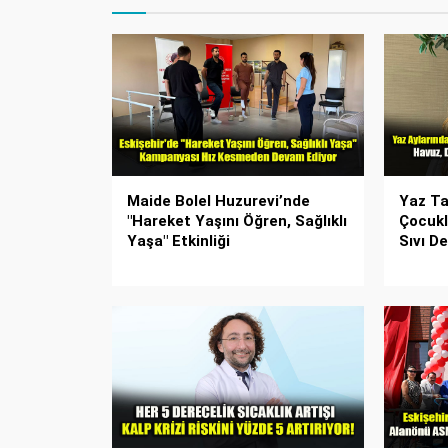
Maide Bolel Huzurevi’nde
Yaz Tat
"Hareket Yaşını Öğren, Sağlıklı
Çocukl
Yaşa" Etkinliği
Sıvı D