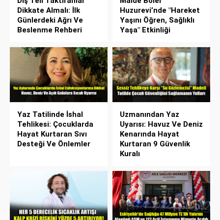
Diş Teli Taktıranlar
Maide Bolel
Dikkate Almalı: İlk
Huzurevi’nde "Hareket
Günlerdeki Ağrı Ve
Yaşını Öğren, Sağlıklı
Beslenme Rehberi
Yaşa" Etkinliği
Yaz Tatilinde İshal
Uzmanından Yaz
Tehlikesi: Çocuklarda
Uyarısı: Havuz Ve Deniz
Hayat Kurtaran Sıvı
Kenarında Hayat
Desteği Ve Önlemler
Kurtaran 9 Güvenlik
Kuralı