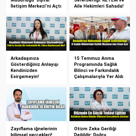
Müdürlüğü "Dijital
Seferberliği: KETEM ve
İletişim Merkezi"ni Açtı
Aile Hekimleri Sahada!
Arkadaşınıza
15 Temmuz Anma
Gösterdiğiniz Anlayışı
Programında Sağlık
Kendinizden
Bilinci ve Farkındalık
Esirgemeyin!
Çalışmalarıyla Yer Aldı
Zayıflama iğnelerinin
Otizm Zeka Geriliği
bilimsel gerçekleri!
Değildir: Doğru