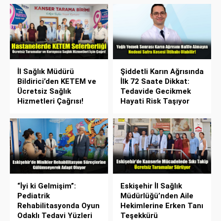
İl Sağlık Müdürü
Şiddetli Karın Ağrısında
Bildirici’den KETEM ve
İlk 72 Saate Dikkat:
Ücretsiz Sağlık
Tedavide Gecikmek
Hizmetleri Çağrısı!
Hayati Risk Taşıyor
“İyi ki Gelmişim”:
Eskişehir İl Sağlık
Pediatrik
Müdürlüğü’nden Aile
Rehabilitasyonda Oyun
Hekimlerine Erken Tanı
Odaklı Tedavi Yüzleri
Teşekkürü