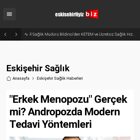
Hani Eskişehir Kaleydi? Yeni Parti’ye Geçişte Hesaplar Tutmadı!
Eskişehir Sağlık
Anasayfa
Eskişehir Sağlık Haberler
i
"Erkek Menopozu" Gerçek
mi? Andropozda Modern
Tedavi Yöntemleri