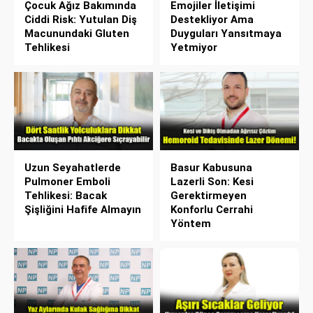
Çocuk Ağız Bakımında
Emojiler İletişimi
Ciddi Risk: Yutulan Diş
Destekliyor Ama
Macunundaki Gluten
Duyguları Yansıtmaya
Tehlikesi
Yetmiyor
Uzun Seyahatlerde
Basur Kabusuna
Pulmoner Emboli
Lazerli Son: Kesi
Tehlikesi: Bacak
Gerektirmeyen
Şişliğini Hafife Almayın
Konforlu Cerrahi
Yöntem