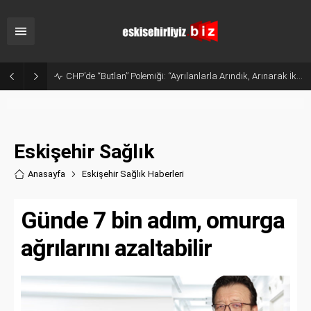
Sanayide Altyapı ve Temizlik Tepkisi: Gürhan Albayrak Küçük Sanayi Esnafını Ziyaret Etti
Eskişehir Sağlık
Anasayfa
Eskişehir Sağlık Haberler
i
Günde 7 bin adım, omurga
ağrılarını azaltabilir