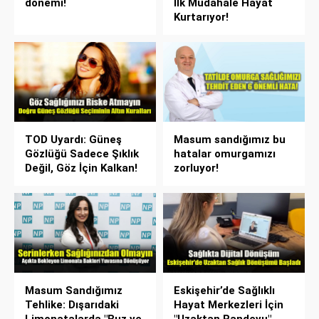
dönemi!
İlk Müdahale Hayat
Kurtarıyor!
TOD Uyardı: Güneş
Masum sandığımız bu
Gözlüğü Sadece Şıklık
hatalar omurgamızı
Değil, Göz İçin Kalkan!
zorluyor!
Masum Sandığımız
Eskişehir’de Sağlıklı
Tehlike: Dışarıdaki
Hayat Merkezleri İçin
Limonatalarda "Buz ve
"Uzaktan Randevu"