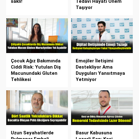
saklı!
Tedavi Hayati Önem
Taşıyor
Çocuk Ağız Bakımında
Emojiler İletişimi
Ciddi Risk: Yutulan Diş
Destekliyor Ama
Macunundaki Gluten
Duyguları Yansıtmaya
Tehlikesi
Yetmiyor
Uzun Seyahatlerde
Basur Kabusuna
Pulmoner Emboli
Lazerli Son: Kesi