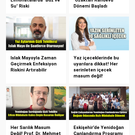
Su" Riski
Dönemi Başladı
Islak Mayoyla Zaman
Yaz içeceklerinde bu
Geçirmek Enfeksiyon
uyarılara dikkat! Her
Riskini Artırabilir
serinleten içecek
masum değil!
Her Sarılık Masum
Eskişehir’de Yenidoğan
Değil! Prof. Dr. Mehmet
Canlandırma Programı