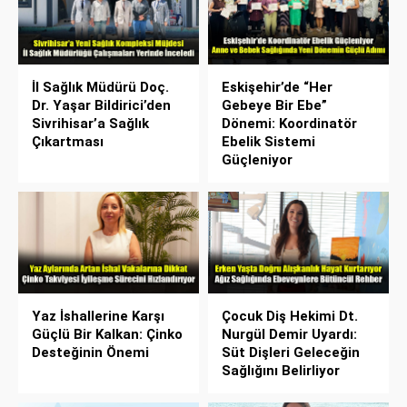
İl Sağlık Müdürü Doç.
Eskişehir’de “Her
Dr. Yaşar Bildirici’den
Gebeye Bir Ebe”
Sivrihisar’a Sağlık
Dönemi: Koordinatör
Çıkartması
Ebelik Sistemi
Güçleniyor
Yaz İshallerine Karşı
Çocuk Diş Hekimi Dt.
Güçlü Bir Kalkan: Çinko
Nurgül Demir Uyardı:
Desteğinin Önemi
Süt Dişleri Geleceğin
Sağlığını Belirliyor