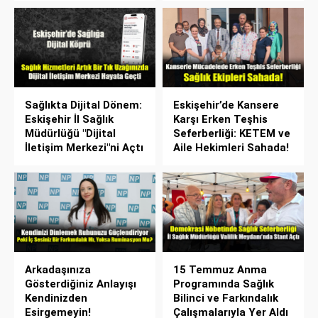
Sağlıkta Dijital Dönem:
Eskişehir’de Kansere
Eskişehir İl Sağlık
Karşı Erken Teşhis
Müdürlüğü "Dijital
Seferberliği: KETEM ve
İletişim Merkezi"ni Açtı
Aile Hekimleri Sahada!
Arkadaşınıza
15 Temmuz Anma
Gösterdiğiniz Anlayışı
Programında Sağlık
Kendinizden
Bilinci ve Farkındalık
Esirgemeyin!
Çalışmalarıyla Yer Aldı