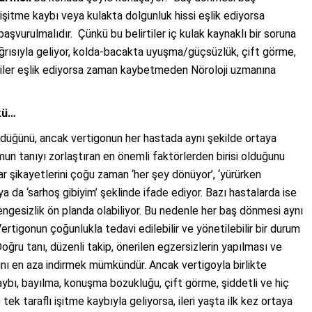
 işitme kaybı veya kulakta dolgunluk hissi eşlik ediyorsa
vurulmalıdır. Çünkü bu belirtiler iç kulak kaynaklı bir soruna
ğrısıyla geliyor, kolda-bacakta uyuşma/güçsüzlük, çift görme,
tiler eşlik ediyorsa zaman kaybetmeden Nöroloji uzmanına
nkü…
ldüğünü, ancak vertigonun her hastada aynı şekilde ortaya
mun tanıyı zorlaştıran en önemli faktörlerden birisi olduğunu
ar şikayetlerini çoğu zaman ‘her şey dönüyor’, ‘yürürken
ya da ‘sarhoş gibiyim’ şeklinde ifade ediyor. Bazı hastalarda ise
ngesizlik ön planda olabiliyor. Bu nedenle her baş dönmesi aynı
Vertigonun çoğunlukla tedavi edilebilir ve yönetilebilir bir durum
ru tanı, düzenli takip, önerilen egzersizlerin yapılması ve
arını en aza indirmek mümkündür. Ancak vertigoyla birlikte
kaybı, bayılma, konuşma bozukluğu, çift görme, şiddetli ve hiç
k taraflı işitme kaybıyla geliyorsa, ileri yaşta ilk kez ortaya