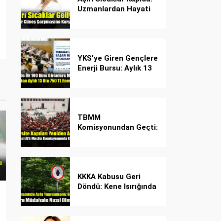
Uzmanlardan Hayati
Güneş Çarpması
Uyarısı!
YKS’ye Giren Gençlere
Enerji Bursu: Aylık 13
Bin 750 TL Başarı
Desteği!
TBMM
Komisyonundan Geçti:
İşte Madde Madde
Yeni Öğrenci Affı
Rehberi
KKKA Kabusu Geri
Döndü: Kene Isırığında
İlk Müdahale Hayat
Kurtarıyor!