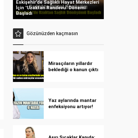
Eskişehir’de Sağlıklı Hayat Merkezleri
İçin "Uzaktan Randevu" Dönemi
Başladı
Gözünüzden kaçmasın
Mirasçıların yıllardır
beklediği o kanun çıktı
Yaz aylarında mantar
enfeksiyonu artıyor!
Dikkat! Kolay
bulaşıyor, hızla
yayılıyor!
Aşırı Sıcaklar Kapıda: