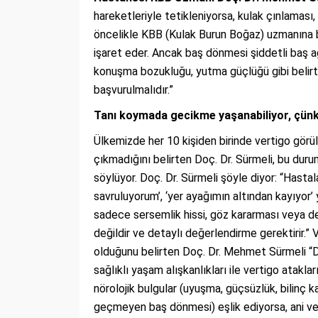
hareketleriyle tetikleniyorsa, kulak çınlaması,
öncelikle KBB (Kulak Burun Boğaz) uzmanına baş
işaret eder. Ancak baş dönmesi şiddetli baş a
konuşma bozukluğu, yutma güçlüğü gibi belir
başvurulmalıdır.”
Tanı koymada gecikme yaşanabiliyor, çü
Ülkemizde her 10 kişiden birinde vertigo görü
çıkmadığını belirten Doç. Dr. Sürmeli, bu duru
söylüyor. Doç. Dr. Sürmeli şöyle diyor: “Hastal
savruluyorum’, ‘yer ayağımın altından kayıyor’ 
sadece sersemlik hissi, göz kararması veya de
değildir ve detaylı değerlendirme gerektirir.” 
olduğunu belirten Doç. Dr. Mehmet Sürmeli “Doğ
sağlıklı yaşam alışkanlıkları ile vertigo atakl
nörolojik bulgular (uyuşma, güçsüzlük, bilinç 
geçmeyen baş dönmesi) eşlik ediyorsa, ani ve te