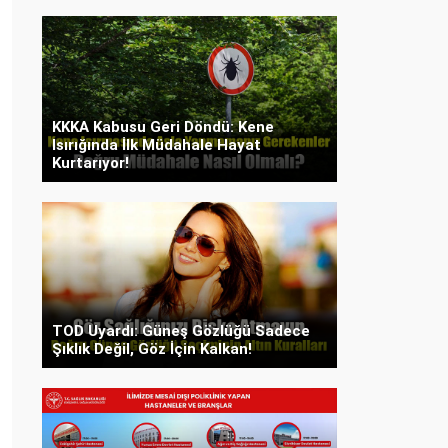
KKKA Kabusu Geri Döndü: Kene
Isırığında İlk Müdahale Hayat
Kurtarıyor!
TOD Uyardı: Güneş Gözlüğü Sadece
Şıklık Değil, Göz İçin Kalkan!