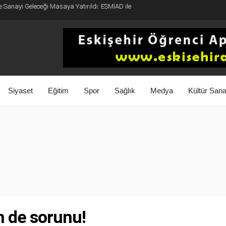
e Sanayi Geleceği Masaya Yatırıldı: ESMİAD ile
Siyaset
Eğitim
Spor
Sağlık
Medya
Kültür Sana
n de sorunu!