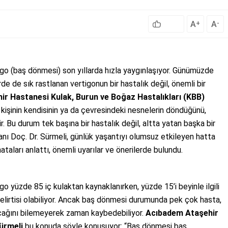
A
A
+
-
igo (baş dönmesi) son yıllarda hızla yaygınlaşıyor. Günümüzde
rde de sık rastlanan vertigonun bir hastalık değil, önemli bir
r Hastanesi Kulak, Burun ve Boğaz Hastalıkları (KBB)
, kişinin kendisinin ya da çevresindeki nesnelerin döndüğünü,
r. Bu durum tek başına bir hastalık değil, altta yatan başka bir
anı Doç. Dr. Sürmeli, günlük yaşantıyı olumsuz etkileyen hatta
taları anlattı, önemli uyarılar ve önerilerde bulundu.
go yüzde 85 iç kulaktan kaynaklanırken, yüzde 15’i beyinle ilgili
belirtisi olabiliyor. Ancak baş dönmesi durumunda pek çok hasta,
ağını bilemeyerek zaman kaybedebiliyor.
Acıbadem Ataşehir
ürmeli
bu konuda şöyle konuşuyor: “Baş dönmesi baş