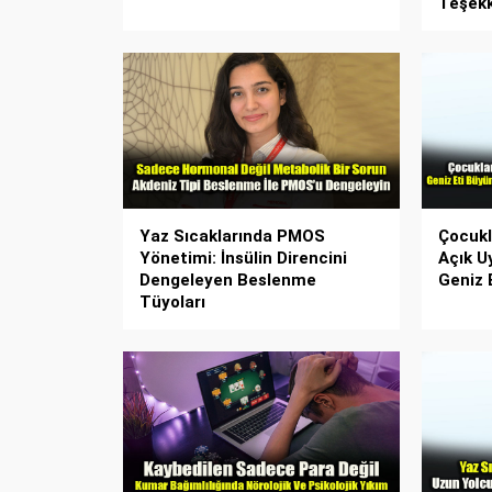
Teşek
Yaz Sıcaklarında PMOS
Çocukl
Yönetimi: İnsülin Direncini
Açık U
Dengeleyen Beslenme
Geniz E
Tüyoları