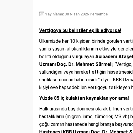
Yayınlama: 30 Nisan 2026 Perşembe
Vertigoya bu belirtiler eşlik ediyorsa!
Ülkemizde her 10 kişiden birinde görülen vert
yanlış yaşam alışkanlıklarının etkisiyle gençle
belirti olduğunu vurgulayan
Acıbadem Ataşehi
Uzmanı Doç. Dr. Mehmet Sürmeli
, “Vertigo
sallandığını veya hareket ettiğini hissetmesidi
sağlık sorununun habercisidir” diyor. KBB Uzm
kişiyi eve hapsedebilen vertigoyu tetikleyen ha
Yüzde 85 iç kulaktan kaynaklanıyor ama!
Halk arasında baş dönmesi olarak bilinen verti
hastalıkların (migren, inme, tümörler, MS vb) 
çoğu zaman hastanede hangi branşa başvurac
Hastanesi KBB Uzmanı Doç. Dr. Mehmet S