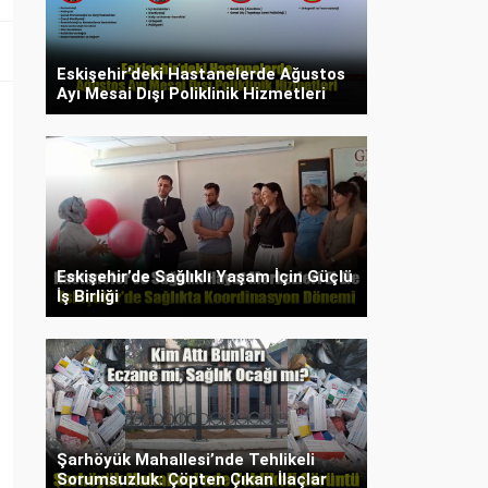
Eskişehir’deki Hastanelerde Ağustos
Ayı Mesai Dışı Poliklinik Hizmetleri
Eskişehir’de Sağlıklı Yaşam İçin Güçlü
İş Birliği
Şarhöyük Mahallesi’nde Tehlikeli
Sorumsuzluk: Çöpten Çıkan İlaçlar