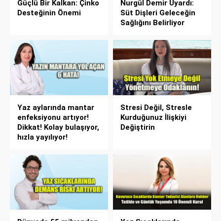
Güçlü Bir Kalkan: Çinko
Nurgül Demir Uyardı:
Desteğinin Önemi
Süt Dişleri Geleceğin
Sağlığını Belirliyor
Yaz aylarında mantar
Stresi Değil, Stresle
enfeksiyonu artıyor!
Kurduğunuz İlişkiyi
Dikkat! Kolay bulaşıyor,
Değiştirin
hızla yayılıyor!