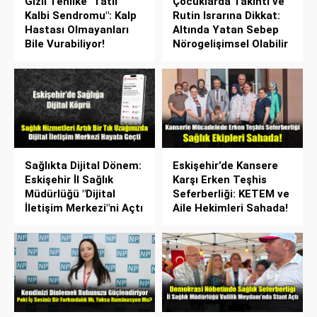
Gizli Tehlike "Tatil
Çocuklarda Takıntı ve
Kalbi Sendromu": Kalp
Rutin Israrına Dikkat:
Hastası Olmayanları
Altında Yatan Sebep
Bile Vurabiliyor!
Nörogelişimsel Olabilir
Sağlıkta Dijital Dönem:
Eskişehir’de Kansere
Eskişehir İl Sağlık
Karşı Erken Teşhis
Müdürlüğü "Dijital
Seferberliği: KETEM ve
İletişim Merkezi"ni Açtı
Aile Hekimleri Sahada!