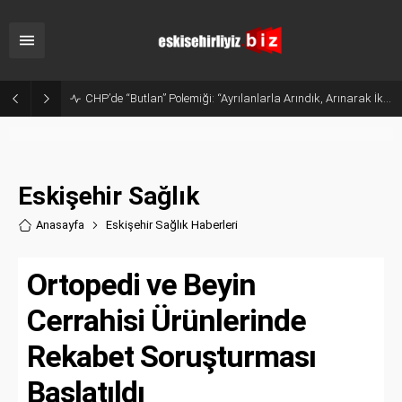
Sanayide Altyapı ve Temizlik Tepkisi: Gürhan Albayrak Küçük Sanayi Esnafını Ziyaret Etti
Eskişehir Sağlık
Anasayfa
Eskişehir Sağlık Haberler
i
Ortopedi ve Beyin
Cerrahisi Ürünlerinde
Rekabet Soruşturması
Başlatıldı