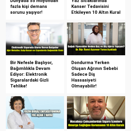
Dünyada 55 milyondan
Yaz Sıcaklarında
fazla kişi demans
Kanser Tedavisini
sorunu yaşıyor!
Etkileyen 10 Altın Kural
Bir Nefesle Başlıyor,
Dondurma Yerken
Bağımlılıkla Devam
Oluşan Ağrının Sebebi
Ediyor: Elektronik
Sadece Diş
Sigaralardaki Gizli
Hassasiyeti
Tehlike!
Olmayabilir!