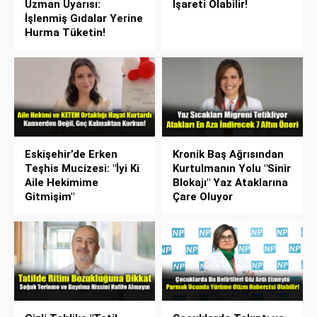
Uzman Uyarısı:
İşareti Olabilir!
İşlenmiş Gıdalar Yerine
Hurma Tüketin!
Eskişehir’de Erken
Kronik Baş Ağrısından
Teşhis Mucizesi: "İyi Ki
Kurtulmanın Yolu "Sinir
Aile Hekimime
Blokajı" Yaz Ataklarına
Gitmişim"
Çare Oluyor