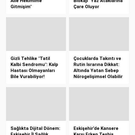
Aile Hekimime
Blokajı" Yaz Ataklarına
Gitmişim"
Çare Oluyor
Gizli Tehlike "Tatil
Çocuklarda Takıntı ve
Kalbi Sendromu": Kalp
Rutin Israrına Dikkat:
Hastası Olmayanları
Altında Yatan Sebep
Bile Vurabiliyor!
Nörogelişimsel Olabilir
Sağlıkta Dijital Dönem:
Eskişehir’de Kansere
Eskişehir İl Sağlık
Karşı Erken Teşhis