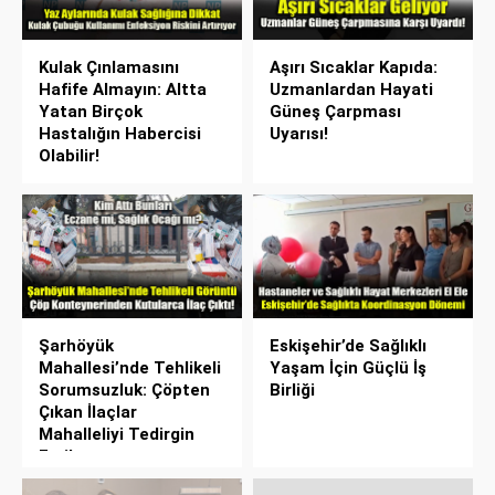
Kulak Çınlamasını
Aşırı Sıcaklar Kapıda:
Hafife Almayın: Altta
Uzmanlardan Hayati
Yatan Birçok
Güneş Çarpması
Hastalığın Habercisi
Uyarısı!
Olabilir!
Şarhöyük
Eskişehir’de Sağlıklı
Mahallesi’nde Tehlikeli
Yaşam İçin Güçlü İş
Sorumsuzluk: Çöpten
Birliği
Çıkan İlaçlar
Mahalleliyi Tedirgin
Etti!