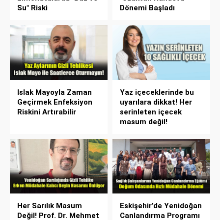
Su" Riski
Dönemi Başladı
Islak Mayoyla Zaman
Yaz içeceklerinde bu
Geçirmek Enfeksiyon
uyarılara dikkat! Her
Riskini Artırabilir
serinleten içecek
masum değil!
Her Sarılık Masum
Eskişehir’de Yenidoğan
Değil! Prof. Dr. Mehmet
Canlandırma Programı