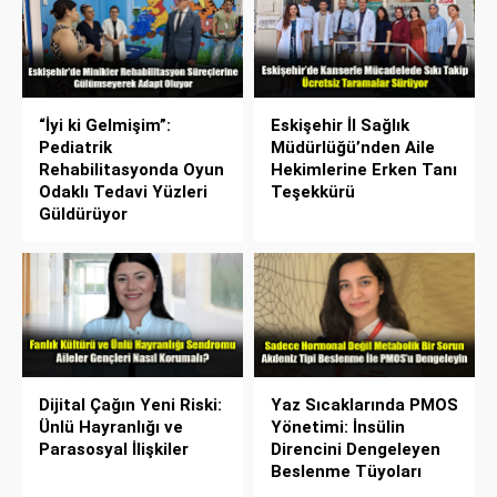
“İyi ki Gelmişim”:
Eskişehir İl Sağlık
Pediatrik
Müdürlüğü’nden Aile
Rehabilitasyonda Oyun
Hekimlerine Erken Tanı
Odaklı Tedavi Yüzleri
Teşekkürü
Güldürüyor
Dijital Çağın Yeni Riski:
Yaz Sıcaklarında PMOS
Ünlü Hayranlığı ve
Yönetimi: İnsülin
Parasosyal İlişkiler
Direncini Dengeleyen
Beslenme Tüyoları