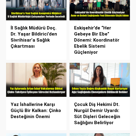
İl Sağlık Müdürü Doç.
Eskişehir’de “Her
Dr. Yaşar Bildirici’den
Gebeye Bir Ebe”
Sivrihisar’a Sağlık
Dönemi: Koordinatör
Çıkartması
Ebelik Sistemi
Güçleniyor
Yaz İshallerine Karşı
Çocuk Diş Hekimi Dt.
Güçlü Bir Kalkan: Çinko
Nurgül Demir Uyardı:
Desteğinin Önemi
Süt Dişleri Geleceğin
Sağlığını Belirliyor