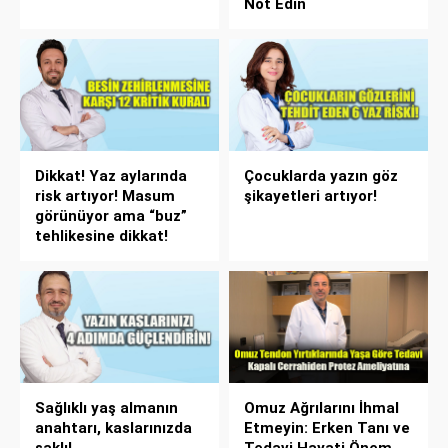
Not Edin
Dikkat! Yaz aylarında
Çocuklarda yazın göz
risk artıyor! Masum
şikayetleri artıyor!
görünüyor ama “buz”
tehlikesine dikkat!
Sağlıklı yaş almanın
Omuz Ağrılarını İhmal
anahtarı, kaslarınızda
Etmeyin: Erken Tanı ve
saklı!
Tedavi Hayati Önem