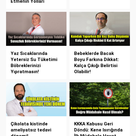
Etmenin Yolları
Yaz Sıcaklarında
Bebeklerde Bacak
Yetersiz Su Tüketimi
Boyu Farkına Dikkat:
Böbreklerinizi
Kalça Çıkığı Belirtisi
Yıpratmasın!
Olabilir!
Çikolata kistinde
KKKA Kabusu Geri
ameliyatsız tedavi
Döndü: Kene Isırığında
dönemi!
İlk Müdahale Hayat