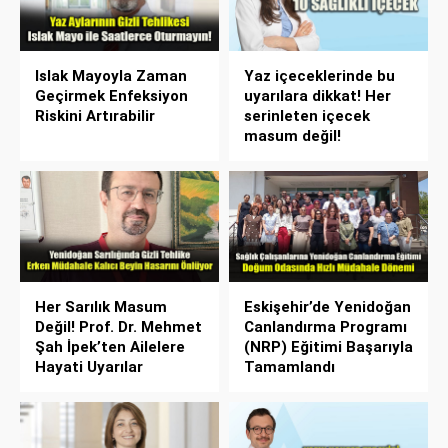
Islak Mayoyla Zaman
Yaz içeceklerinde bu
Geçirmek Enfeksiyon
uyarılara dikkat! Her
Riskini Artırabilir
serinleten içecek
masum değil!
Her Sarılık Masum
Eskişehir’de Yenidoğan
Değil! Prof. Dr. Mehmet
Canlandırma Programı
Şah İpek’ten Ailelere
(NRP) Eğitimi Başarıyla
Hayati Uyarılar
Tamamlandı