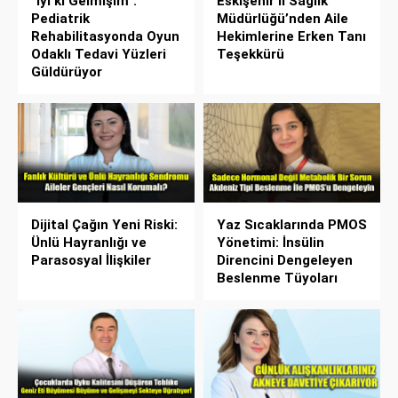
“İyi ki Gelmişim”:
Eskişehir İl Sağlık
Pediatrik
Müdürlüğü’nden Aile
Rehabilitasyonda Oyun
Hekimlerine Erken Tanı
Odaklı Tedavi Yüzleri
Teşekkürü
Güldürüyor
Dijital Çağın Yeni Riski:
Yaz Sıcaklarında PMOS
Ünlü Hayranlığı ve
Yönetimi: İnsülin
Parasosyal İlişkiler
Direncini Dengeleyen
Beslenme Tüyoları