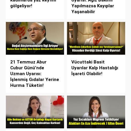
kadınlarda yaz keyfini
Uyarısı: Ağız Bakımı
gölgeliyor!
Yapılmazsa Kayıplar
Yaşanabilir
21 Temmuz Abur
Vücuttaki Basit
Cubur Günü’nde
Uyarılar Kalp Hastalığı
Uzman Uyarısı:
İşareti Olabilir!
İşlenmiş Gıdalar Yerine
Hurma Tüketin!