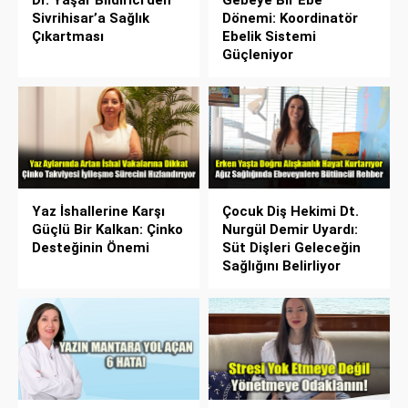
Dr. Yaşar Bildirici’den
Gebeye Bir Ebe”
Sivrihisar’a Sağlık
Dönemi: Koordinatör
Çıkartması
Ebelik Sistemi
Güçleniyor
Yaz İshallerine Karşı
Çocuk Diş Hekimi Dt.
Güçlü Bir Kalkan: Çinko
Nurgül Demir Uyardı:
Desteğinin Önemi
Süt Dişleri Geleceğin
Sağlığını Belirliyor