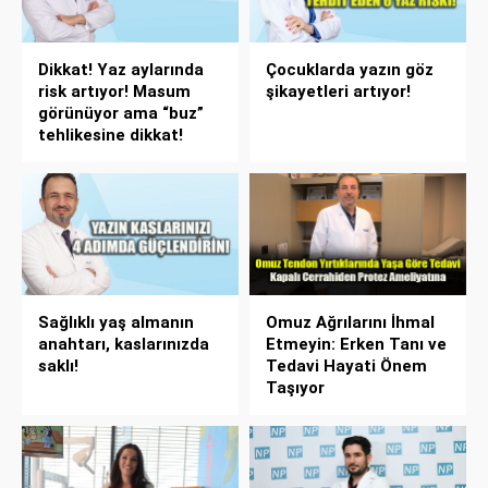
Dikkat! Yaz aylarında
Çocuklarda yazın göz
risk artıyor! Masum
şikayetleri artıyor!
görünüyor ama “buz”
tehlikesine dikkat!
Sağlıklı yaş almanın
Omuz Ağrılarını İhmal
anahtarı, kaslarınızda
Etmeyin: Erken Tanı ve
saklı!
Tedavi Hayati Önem
Taşıyor