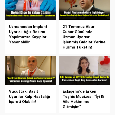
Uzmanından İmplant
21 Temmuz Abur
Uyarısı: Ağız Bakımı
Cubur Günü’nde
Yapılmazsa Kayıplar
Uzman Uyarısı:
Yaşanabilir
İşlenmiş Gıdalar Yerine
Hurma Tüketin!
Vücuttaki Basit
Eskişehir’de Erken
Uyarılar Kalp Hastalığı
Teşhis Mucizesi: "İyi Ki
İşareti Olabilir!
Aile Hekimime
Gitmişim"