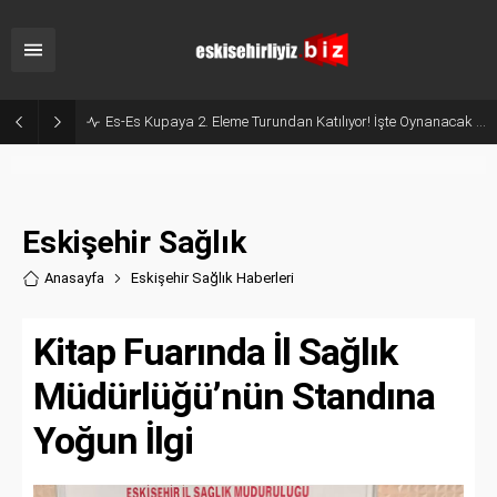
Milyonluk İhale, Sadece 30 Günlük Hizmet: Kentpark Yapay Plajı Açıldı!
Eskişehir Sağlık
Anasayfa
Eskişehir Sağlık Haberler
i
Kitap Fuarında İl Sağlık
Müdürlüğü’nün Standına
Yoğun İlgi