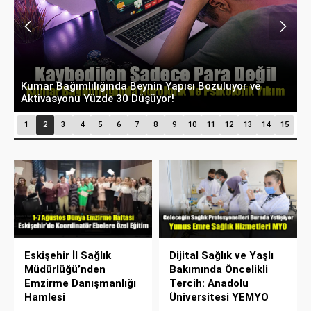
Tek Bacakta Şişlik Ve Ağrıya Dikkat: Derin Ven
D
Trombozu Hayatı Tehdit Edebiliyor
A
1
2
3
4
5
6
7
8
9
10
11
12
13
14
15
Eskişehir İl Sağlık
Dijital Sağlık ve Yaşlı
Müdürlüğü’nden
Bakımında Öncelikli
Emzirme Danışmanlığı
Tercih: Anadolu
Hamlesi
Üniversitesi YEMYO