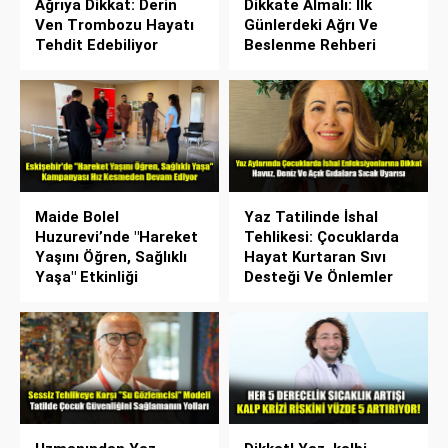
Ağrıya Dikkat: Derin
Dikkate Almalı: İlk
Ven Trombozu Hayatı
Günlerdeki Ağrı Ve
Tehdit Edebiliyor
Beslenme Rehberi
Maide Bolel
Yaz Tatilinde İshal
Huzurevi’nde "Hareket
Tehlikesi: Çocuklarda
Yaşını Öğren, Sağlıklı
Hayat Kurtaran Sıvı
Yaşa" Etkinliği
Desteği Ve Önlemler