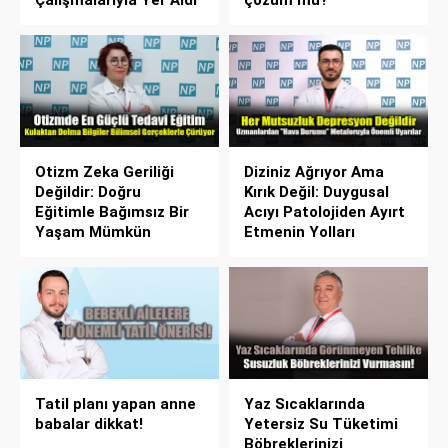
Çalışmalarıyla Yer Aldı
çözüm mü?
Otizm Zeka Geriliği
Diziniz Ağrıyor Ama
Değildir: Doğru
Kırık Değil: Duygusal
Eğitimle Bağımsız Bir
Acıyı Patolojiden Ayırt
Yaşam Mümkün
Etmenin Yolları
Tatil planı yapan anne
Yaz Sıcaklarında
babalar dikkat!
Yetersiz Su Tüketimi
Böbreklerinizi