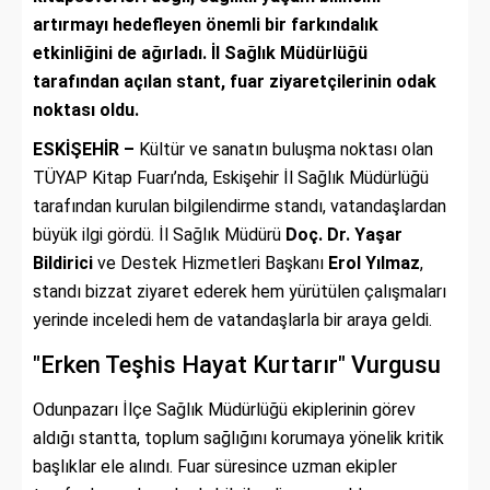
artırmayı hedefleyen önemli bir farkındalık
etkinliğini de ağırladı. İl Sağlık Müdürlüğü
tarafından açılan stant, fuar ziyaretçilerinin odak
noktası oldu.
ESKİŞEHİR –
Kültür ve sanatın buluşma noktası olan
TÜYAP Kitap Fuarı’nda, Eskişehir İl Sağlık Müdürlüğü
tarafından kurulan bilgilendirme standı, vatandaşlardan
büyük ilgi gördü. İl Sağlık Müdürü
Doç. Dr. Yaşar
Bildirici
ve Destek Hizmetleri Başkanı
Erol Yılmaz
,
standı bizzat ziyaret ederek hem yürütülen çalışmaları
yerinde inceledi hem de vatandaşlarla bir araya geldi.
"Erken Teşhis Hayat Kurtarır" Vurgusu
Odunpazarı İlçe Sağlık Müdürlüğü ekiplerinin görev
aldığı stantta, toplum sağlığını korumaya yönelik kritik
başlıklar ele alındı. Fuar süresince uzman ekipler