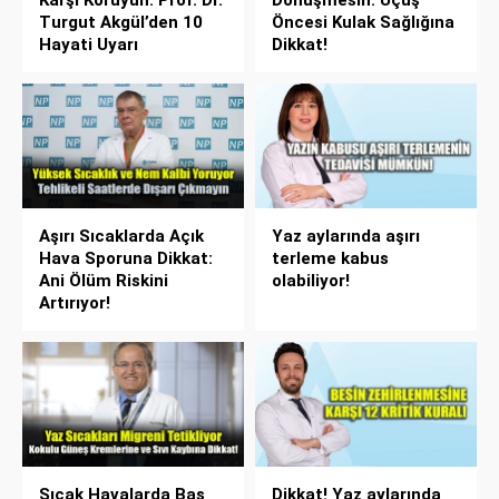
Karşı Koruyun: Prof. Dr.
Dönüşmesin: Uçuş
Turgut Akgül’den 10
Öncesi Kulak Sağlığına
Hayati Uyarı
Dikkat!
Aşırı Sıcaklarda Açık
Yaz aylarında aşırı
Hava Sporuna Dikkat:
terleme kabus
Ani Ölüm Riskini
olabiliyor!
Artırıyor!
Sıcak Havalarda Baş
Dikkat! Yaz aylarında