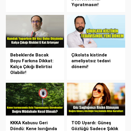
Yıpratmasın!
Bebeklerde Bacak
Çikolata kistinde
Boyu Farkına Dikkat:
ameliyatsız tedavi
Kalça Çıkığı Belirtisi
dönemi!
Olabilir!
KKKA Kabusu Geri
TOD Uyardı: Güneş
Döndü: Kene Isırığında
Gözlüğü Sadece Şıklık