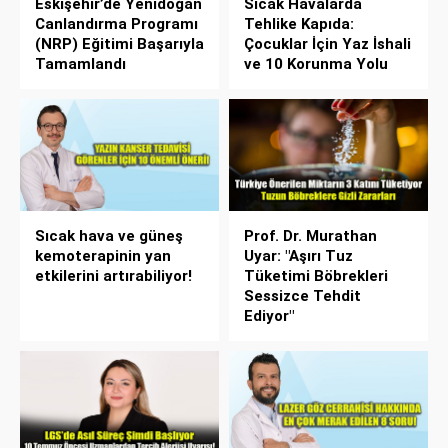
Eskişehir’de Yenidoğan
Sıcak Havalarda
Canlandırma Programı
Tehlike Kapıda:
(NRP) Eğitimi Başarıyla
Çocuklar İçin Yaz İshali
Tamamlandı
ve 10 Korunma Yolu
Sıcak hava ve güneş
Prof. Dr. Murathan
kemoterapinin yan
Uyar: "Aşırı Tuz
etkilerini artırabiliyor!
Tüketimi Böbrekleri
Sessizce Tehdit
Ediyor"