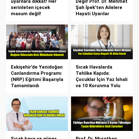
uyarılara dikkat! Her
Değil! Prof. Dr. Mehmet
serinleten içecek
Şah İpek’ten Ailelere
masum değil!
Hayati Uyarılar
Eskişehir’de Yenidoğan
Sıcak Havalarda
Canlandırma Programı
Tehlike Kapıda:
(NRP) Eğitimi Başarıyla
Çocuklar İçin Yaz İshali
Tamamlandı
ve 10 Korunma Yolu
Sıcak hava ve güneş
Prof. Dr. Murathan