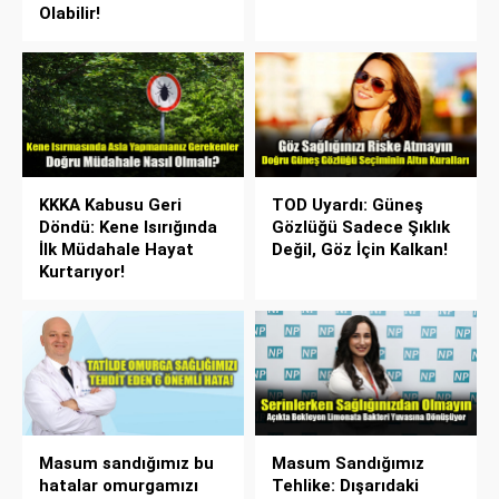
Olabilir!
KKKA Kabusu Geri
TOD Uyardı: Güneş
Döndü: Kene Isırığında
Gözlüğü Sadece Şıklık
İlk Müdahale Hayat
Değil, Göz İçin Kalkan!
Kurtarıyor!
Masum sandığımız bu
Masum Sandığımız
hatalar omurgamızı
Tehlike: Dışarıdaki