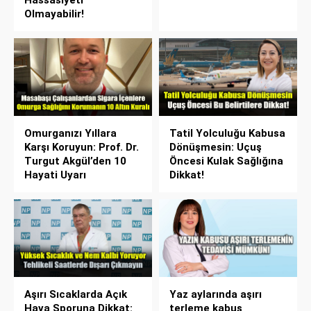
Hassasiyeti
Olmayabilir!
Omurganızı Yıllara
Tatil Yolculuğu Kabusa
Karşı Koruyun: Prof. Dr.
Dönüşmesin: Uçuş
Turgut Akgül’den 10
Öncesi Kulak Sağlığına
Hayati Uyarı
Dikkat!
Aşırı Sıcaklarda Açık
Yaz aylarında aşırı
Hava Sporuna Dikkat:
terleme kabus