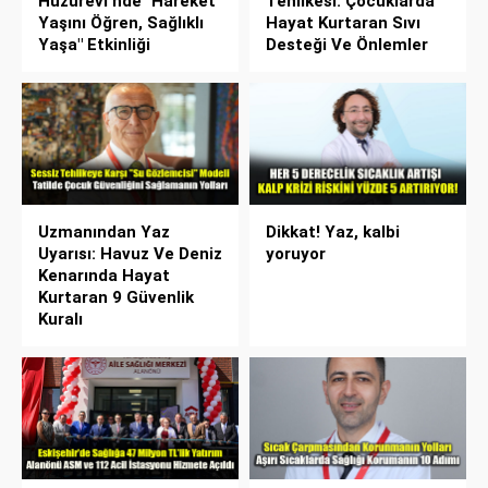
Huzurevi’nde "Hareket
Tehlikesi: Çocuklarda
Yaşını Öğren, Sağlıklı
Hayat Kurtaran Sıvı
Yaşa" Etkinliği
Desteği Ve Önlemler
Uzmanından Yaz
Dikkat! Yaz, kalbi
Uyarısı: Havuz Ve Deniz
yoruyor
Kenarında Hayat
Kurtaran 9 Güvenlik
Kuralı