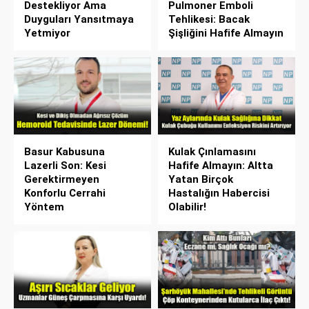
Destekliyor Ama
Pulmoner Emboli
Duyguları Yansıtmaya
Tehlikesi: Bacak
Yetmiyor
Şişliğini Hafife Almayın
Basur Kabusuna
Kulak Çınlamasını
Lazerli Son: Kesi
Hafife Almayın: Altta
Gerektirmeyen
Yatan Birçok
Konforlu Cerrahi
Hastalığın Habercisi
Yöntem
Olabilir!