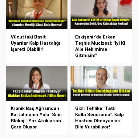
Vücuttaki Basit
Eskişehir’de Erken
Uyarılar Kalp Hastalığı
Teşhis Mucizesi: "İyi Ki
İşareti Olabilir!
Aile Hekimime
Gitmişim"
Kronik Baş Ağrısından
Gizli Tehlike "Tatil
Kurtulmanın Yolu "Sinir
Kalbi Sendromu": Kalp
Blokajı" Yaz Ataklarına
Hastası Olmayanları
Çare Oluyor
Bile Vurabiliyor!