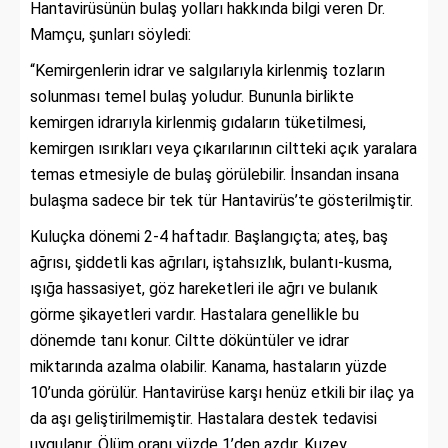
Hantavirüsünün bulaş yolları hakkında bilgi veren Dr.
Mamçu, şunları söyledi:
“Kemirgenlerin idrar ve salgılarıyla kirlenmiş tozların
solunması temel bulaş yoludur. Bununla birlikte
kemirgen idrarıyla kirlenmiş gıdaların tüketilmesi,
kemirgen ısırıkları veya çıkarılarının ciltteki açık yaralara
temas etmesiyle de bulaş görülebilir. İnsandan insana
bulaşma sadece bir tek tür Hantavirüs’te gösterilmiştir.
Kuluçka dönemi 2-4 haftadır. Başlangıçta; ateş, baş
ağrısı, şiddetli kas ağrıları, iştahsızlık, bulantı-kusma,
ışığa hassasiyet, göz hareketleri ile ağrı ve bulanık
görme şikayetleri vardır. Hastalara genellikle bu
dönemde tanı konur. Ciltte döküntüler ve idrar
miktarında azalma olabilir. Kanama, hastaların yüzde
10’unda görülür. Hantavirüse karşı henüz etkili bir ilaç ya
da aşı geliştirilmemiştir. Hastalara destek tedavisi
uygulanır. Ölüm oranı yüzde 1’den azdır. Kuzey