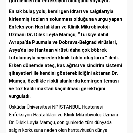
görülebilen bir enfeksiyon olduğunu söylüyor.
En sık bulaş yolu, kemirgen idrarı ve salgılarıyla
kirlenmiş tozların solunması olduğuna vurgu yapan
Enfeksiyon Hastalıkları ve Klinik Mikrobiyoloji
Uzmanı Dr. Dilek Leyla Mamçu, “Türkiye dahil
Avrupa’da Puumala ve Dobrava-Belgrad virüsleri,
Asya’da ise Hantaan virüsü daha çok böbrek
tutulumuyla seyreden klinik tablo oluşturur.” dedi.
Erken dönemde ateş, kas ağrısı ve sindirim sistemi
şikayetleri ile kendini gösterebildiğini aktaran Dr.
Mamçu, özellikle riskli alanlarda kemirgen teması
ve toz kaldırmaktan kaçınılması gerektiğini
vurguladı.
Üsküdar Üniversitesi NPİSTANBUL Hastanesi
Enfeksiyon Hastalıkları ve Klinik Mikrobiyoloji Uzmanı
Dr. Dilek Leyla Mamçu, son günlerde tüm dünyada
salgın korkusuna neden olan hantavirüsün dünya