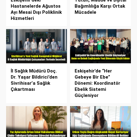
Eskişehir’deki
Tütün, Madde ve Dijital
Hastanelerde Ağustos
Bağımlılığa Karşı Ortak
Ayı Mesai Dışı Poliklinik
Mücadele
Hizmetleri
İl Sağlık Müdürü Doç.
Eskişehir’de “Her
Dr. Yaşar Bildirici’den
Gebeye Bir Ebe”
Sivrihisar’a Sağlık
Dönemi: Koordinatör
Çıkartması
Ebelik Sistemi
Güçleniyor