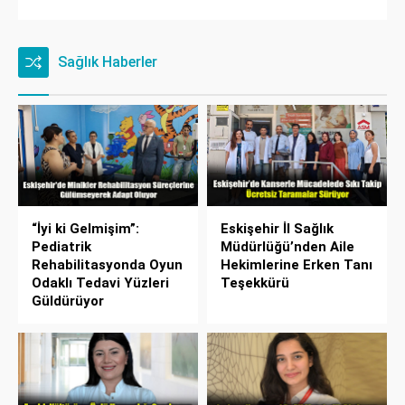
Sağlık Haberler
“İyi ki Gelmişim”:
Eskişehir İl Sağlık
Pediatrik
Müdürlüğü’nden Aile
Rehabilitasyonda Oyun
Hekimlerine Erken Tanı
Odaklı Tedavi Yüzleri
Teşekkürü
Güldürüyor