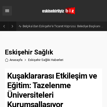
Eskişehir’in Gururu Elif Ertek Millî Takım Kampına Davet Edildi!
Eskişehir Sağlık
Anasayfa
Eskişehir Sağlık Haberler
i
Kuşaklararası Etkileşim ve
Eğitim: Tazelenme
Üniversiteleri
Kurumsallaşıyor