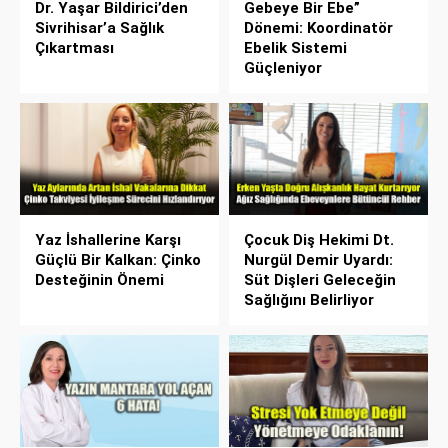
Dr. Yaşar Bildirici’den
Gebeye Bir Ebe”
Sivrihisar’a Sağlık
Dönemi: Koordinatör
Çıkartması
Ebelik Sistemi
Güçleniyor
Yaz İshallerine Karşı
Çocuk Diş Hekimi Dt.
Güçlü Bir Kalkan: Çinko
Nurgül Demir Uyardı:
Desteğinin Önemi
Süt Dişleri Geleceğin
Sağlığını Belirliyor