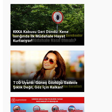
KKKA Kabusu Geri Döndü: Kene
Isırığında İlk Müdahale Hayat
Kurtarıyor!
TOD Uyardı: Güneş Gözlüğü Sadece
Şıklık Değil, Göz İçin Kalkan!