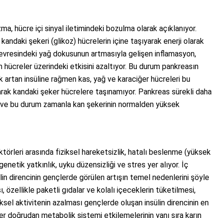
a, hücre içi sinyal iletimindeki bozulma olarak açıklanıyor.
andaki şekeri (glikoz) hücrelerin içine taşıyarak enerji olarak
 çevresindeki yağ dokusunun artmasıyla gelişen inflamasyon,
in hücreler üzerindeki etkisini azaltıyor. Bu durum pankreasın
k artan insüline rağmen kas, yağ ve karaciğer hücreleri bu
rak kandaki şeker hücrelere taşınamıyor. Pankreas sürekli daha
or ve bu durum zamanla kan şekerinin normalden yüksek
ktörleri arasında fiziksel hareketsizlik, hatalı beslenme (yüksek
) genetik yatkınlık, uyku düzensizliği ve stres yer alıyor. İç
lin direncinin gençlerde görülen artışın temel nedenlerini şöyle
, özellikle paketli gıdalar ve kolalı içeceklerin tüketilmesi,
ksel aktivitenin azalması gençlerde oluşan insülin direncinin en
er doğrudan metabolik sistemi etkilemelerinin yanı sıra karın