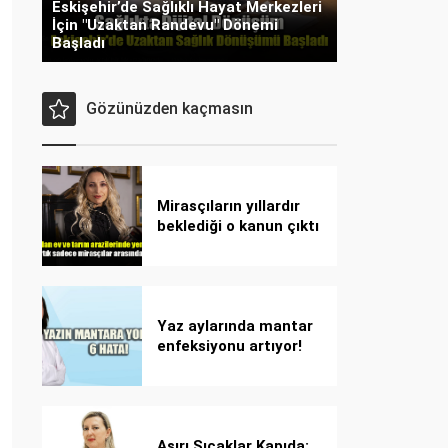
Eskişehir’de Sağlıklı Hayat Merkezleri
İçin "Uzaktan Randevu" Dönemi
Başladı
Gözünüzden kaçmasın
Mirasçıların yıllardır
beklediği o kanun çıktı
Yaz aylarında mantar
enfeksiyonu artıyor!
Dikkat! Kolay
bulaşıyor, hızla
yayılıyor!
Aşırı Sıcaklar Kapıda: