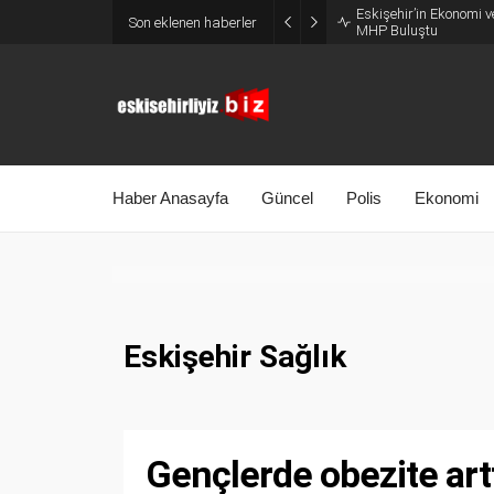
Belçika’dan Eskişehir’
Son eklenen haberler
MÜSİAD’ı Ziyaret Etti
Haber Anasayfa
Güncel
Polis
Ekonomi
Eskişehir Sağlık
Gençlerde obezite arttı