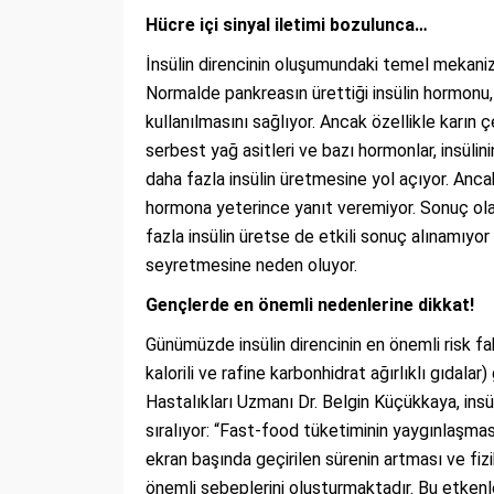
Hücre içi sinyal iletimi bozulunca…
İnsülin direncinin oluşumundaki temel mekanizm
Normalde pankreasın ürettiği insülin hormonu, k
kullanılmasını sağlıyor. Ancak özellikle karın
serbest yağ asitleri ve bazı hormonlar, insülin
daha fazla insülin üretmesine yol açıyor. Anca
hormona yeterince yanıt veremiyor. Sonuç ola
fazla insülin üretse de etkili sonuç alınamıy
seyretmesine neden oluyor.
Gençlerde en önemli nedenlerine dikkat!
Günümüzde insülin direncinin en önemli risk fa
kalorili ve rafine karbonhidrat ağırlıklı gıdalar
Hastalıkları Uzmanı Dr. Belgin Küçükkaya, insü
sıralıyor: “Fast-food tüketiminin yaygınlaşması
ekran başında geçirilen sürenin artması ve fizi
önemli sebeplerini oluşturmaktadır. Bu etkenl