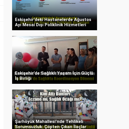
Eskişehir’deki Hastanelerde Ağustos
Ayı Mesai Dışı Poliklinik Hizmetleri
Eskişehir’de Sağlıklı Yaşam İçin Güçlü
İş Birliği
Şarhöyük Mahallesi’nde Tehlikeli
Sorumsuzluk: Çöpten Çıkan İlaçlar