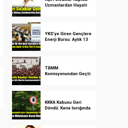
Uzmanlardan Hayati
Güneş Çarpması
Uyarısı!
YKS’ye Giren Gençlere
Enerji Bursu: Aylık 13
Bin 750 TL Başarı
Desteği!
TBMM
Komisyonundan Geçti:
İşte Madde Madde
Yeni Öğrenci Affı
Rehberi
KKKA Kabusu Geri
Döndü: Kene Isırığında
İlk Müdahale Hayat
Kurtarıyor!