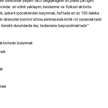
vi sürecinde yaşam tarzı değişikliğinin ön plana çıktığını
rencinde en etkili yaklaşım, beslenme ve fiziksel aktivite
mek, şekerli içeceklerden kaçınmak, haftada en az 150 dakika
n direncinin kontrol altına alınmasında kritik rol oynamaktadır.
Gerekli durumlarda ilaç tedavisine başvurulmaktadır.”
 aktivitede bulunmak
nmek
mak
tmek