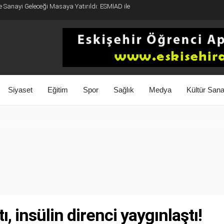
e Ticaret Köprüsü: Belediye Başkanı Emir Kır
Siyaset
Eğitim
Spor
Sağlık
Medya
Kültür Sana
, insülin direnci yaygınlaştı!