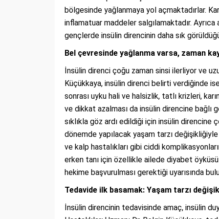
bölgesinde yağlanmaya yol açmaktadırlar. Karı
inflamatuar maddeler salgılamaktadır. Ayrıca a
gençlerde insülin direncinin daha sık görüldü
Bel çevresinde yağlanma varsa, zaman ka
İnsülin direnci çoğu zaman sinsi ilerliyor ve uz
Küçükkaya, insülin direnci belirti verdiğinde is
sonrası uyku hali ve halsizlik, tatlı krizleri, 
ve dikkat azalması da insülin direncine bağlı g
sıklıkla göz ardı edildiği için insülin direnci
dönemde yapılacak yaşam tarzı değişikliğiyle i
ve kalp hastalıkları gibi ciddi komplikasyonl
erken tanı için özellikle ailede diyabet öyk
hekime başvurulması gerektiği uyarısında bul
Tedavide ilk basamak: Yaşam tarzı değişik
İnsülin direncinin tedavisinde amaç, insülin d