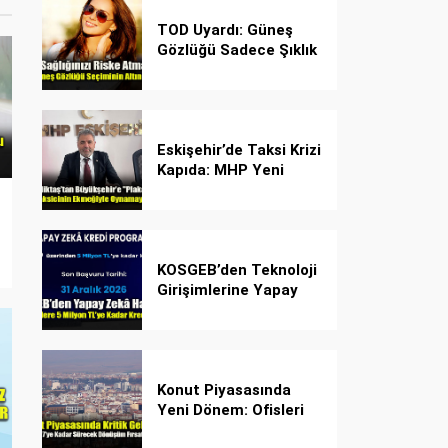
TOD Uyardı: Güneş
Gözlüğü Sadece Şıklık
Değil, Göz İçin Kalkan!
Eskişehir’de Taksi Krizi
Kapıda: MHP Yeni
Plaka Planına Karşı
Çözüm Önerdi
KOSGEB’den Teknoloji
Girişimlerine Yapay
Zekâ Kredi Programı
Konut Piyasasında
Yeni Dönem: Ofisleri
Konuta Dönüştürmek