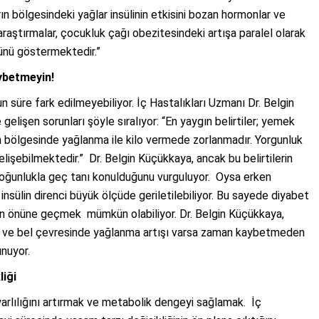
n bölgesindeki yağlar insülinin etkisini bozan hormonlar ve
raştırmalar, çocukluk çağı obezitesindeki artışa paralel olarak
ğünü göstermektedir.”
ybetmeyin!
un süre fark edilmeyebiliyor. İç Hastalıkları Uzmanı Dr. Belgin
e gelişen sorunları şöyle sıralıyor: “En yaygın belirtiler; yemek
karın bölgesinde yağlanma ile kilo vermede zorlanmadır. Yorgunluk
elişebilmektedir.” Dr. Belgin Küçükkaya, ancak bu belirtilerin
ne çoğunlukla geç tanı konulduğunu vurguluyor. Oysa erken
nsülin direnci büyük ölçüde geriletilebiliyor. Bu sayede diyabet
arın önüne geçmek mümkün olabiliyor. Dr. Belgin Küçükkaya,
üsü ve bel çevresinde yağlanma artışı varsa zaman kaybetmeden
unuyor.
liği
uyarlılığını artırmak ve metabolik dengeyi sağlamak.
İç