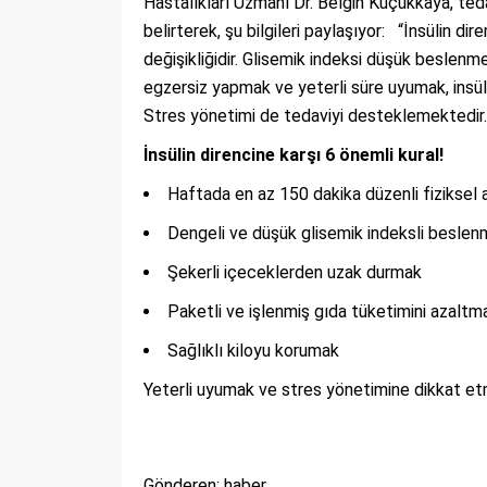
Hastalıkları Uzmanı Dr. Belgin Küçükkaya, teda
belirterek, şu bilgileri paylaşıyor: “İnsülin di
değişikliğidir. Glisemik indeksi düşük beslen
egzersiz yapmak ve yeterli süre uyumak, insüli
Stres yönetimi de tedaviyi desteklemektedir. 
İnsülin direncine karşı 6 önemli kural!
Haftada en az 150 dakika düzenli fiziksel
Dengeli ve düşük glisemik indeksli besle
Şekerli içeceklerden uzak durmak
Paketli ve işlenmiş gıda tüketimini azalt
Sağlıklı kiloyu korumak
Yeterli uyumak ve stres yönetimine dikkat e
Gönderen: haber