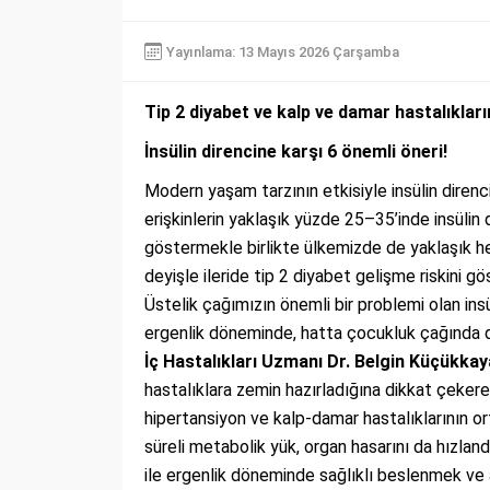
Yayınlama: 13 Mayıs 2026 Çarşamba
Tip 2 diyabet ve kalp ve damar hastalıkları
İnsülin direncine karşı 6 önemli öneri!
Modern yaşam tarzının etkisiyle insülin direnci
erişkinlerin yaklaşık yüzde 25–35’inde insülin d
göstermekle birlikte ülkemizde de yaklaşık her 
deyişle ileride tip 2 diyabet gelişme riskini 
Üstelik çağımızın önemli bir problemi olan insül
ergenlik döneminde, hatta çocukluk çağında d
İç Hastalıkları Uzmanı Dr. Belgin Küçükkay
hastalıklara zemin hazırladığına dikkat çekerek
hipertansiyon ve kalp-damar hastalıklarının o
süreli metabolik yük, organ hasarını da hızland
ile ergenlik döneminde sağlıklı beslenmek ve 