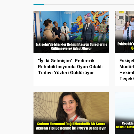
“İyi ki Gelmişim”: Pediatrik
Eskişeh
Rehabilitasyonda Oyun Odaklı
Müdürl
Tedavi Yüzleri Güldürüyor
Hekiml
Teşek