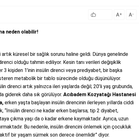
A
A
+
-
na neden olabilir!
 artık küresel bir sağlık sorunu haline geldi. Dünya genelinde
irenci olduğu tahmin ediliyor. Kesin tanı verileri değişiklik
3 kişiden 1’inin insülin direnci veya prediyabet, bir başka
gösteren metabolik bir tablo sürecinde olduğu düşünülüyor.
in direnci artık yalnızca ileri yaşlarda değil; 20’li yaş grubunda,
a giderek daha sık görülüyor.
Acıbadem Kozyatağı Hastanesi
a,
erken yaşta başlayan insülin direncinin ilerleyen yıllarda ciddi
, “İnsülin direnci ne kadar erken başlarsa; tip 2 diyabet,
rtaya çıkma yaşı da o kadar erkene kaymaktadır. Ayrıca, uzun
ırmaktadır. Bu nedenle, insülin direncini önlemek için çocukluk
aktif bir yaşam sürmek son derece önemlidir” diyor.