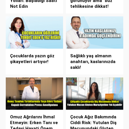
Yolları: Başladığı Saati
görünüyor ama “buz”
Not Edin
tehlikesine dikkat!
Çocuklarda yazın göz
Sağlıklı yaş almanın
şikayetleri artıyor!
anahtarı, kaslarınızda
saklı!
Omuz Ağrılarını İhmal
Çocuk Ağız Bakımında
Etmeyin: Erken Tanı ve
Ciddi Risk: Yutulan Diş
Tedavi Hayati Önem
Macunundaki Gluten