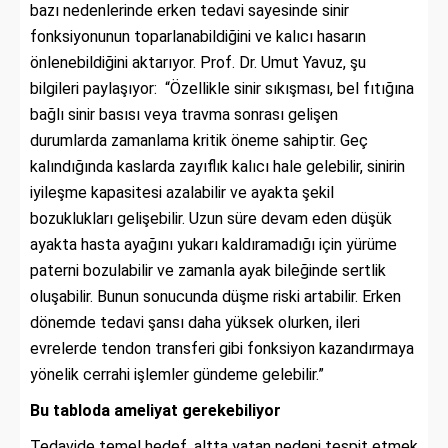
bazı nedenlerinde erken tedavi sayesinde sinir
fonksiyonunun toparlanabildiğini ve kalıcı hasarın
önlenebildiğini aktarıyor. Prof. Dr. Umut Yavuz, şu
bilgileri paylaşıyor: “Özellikle sinir sıkışması, bel fıtığına
bağlı sinir basısı veya travma sonrası gelişen
durumlarda zamanlama kritik öneme sahiptir. Geç
kalındığında kaslarda zayıflık kalıcı hale gelebilir, sinirin
iyileşme kapasitesi azalabilir ve ayakta şekil
bozuklukları gelişebilir. Uzun süre devam eden düşük
ayakta hasta ayağını yukarı kaldıramadığı için yürüme
paterni bozulabilir ve zamanla ayak bileğinde sertlik
oluşabilir. Bunun sonucunda düşme riski artabilir. Erken
dönemde tedavi şansı daha yüksek olurken, ileri
evrelerde tendon transferi gibi fonksiyon kazandırmaya
yönelik cerrahi işlemler gündeme gelebilir.”
Bu tabloda ameliyat gerekebiliyor
Tedavide temel hedef, altta yatan nedeni tespit etmek