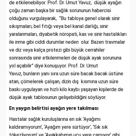
de etkilenebiliyor. Prof. Dr. Umut Yavuz, düşük ayağın
çoğu zaman başka bir sağlık sorununun habercisi
olduğunu vurgulayarak, “Bu tabloya genel olarak sinir
sıkışmaları, bel fıtığı veya bel kanal darlığı, sinir
yaralanmaları, diyabetik nöropati, kas ve sinir hastalıkları
ile inme gibi ciddi durumlar neden olur. Bazen travmalar
ve diz veya kalça protezi gibi büyük cerrahiler
sonrasında sinir etkilenmeleri de düşük ayak sorununa
yol açabilir” diye konuşuyor. Prof. Dr. Umut
Yavuz,
bunların yanı sıra uzun süre bacak bacak üstüne
atan, çömelerek çalışan, dizin dış kısmına uzun süre
baskı uygulayan ve hızlı kilo kaybı yaşayan kişilerde de
düşük ayak tablosunun gelişebildiğini söylüyor.
En yaygın belirtisi ayağın yere takılması
Hastalar sağlık kuruluşlarına en sık ‘Ayağımı
kaldıramıyorum’, ‘Ayağım yere sürtüyor’, ‘Sık sık
tökezliyorum’ ve ‘Ayakkabımın ucu yere çarpıyor’ gibi