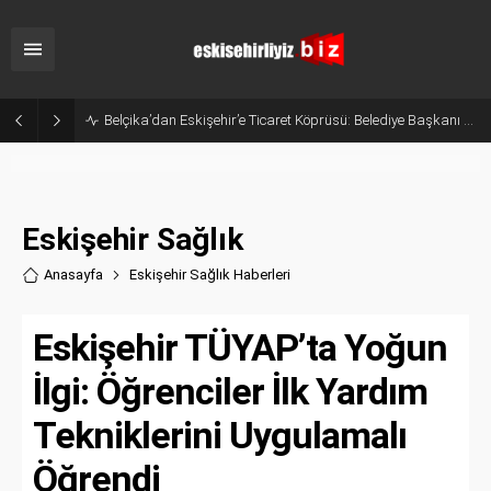
Eskişehir’in Gururu Elif Ertek Millî Takım Kampına Davet Edildi!
Eskişehir Sağlık
Anasayfa
Eskişehir Sağlık Haberler
i
Eskişehir TÜYAP’ta Yoğun
İlgi: Öğrenciler İlk Yardım
Tekniklerini Uygulamalı
Öğrendi