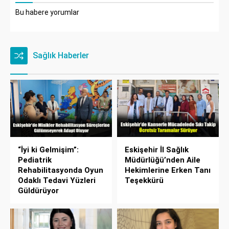
Bu habere yorumlar
Sağlık Haberler
“İyi ki Gelmişim”:
Eskişehir İl Sağlık
Pediatrik
Müdürlüğü’nden Aile
Rehabilitasyonda Oyun
Hekimlerine Erken Tanı
Odaklı Tedavi Yüzleri
Teşekkürü
Güldürüyor