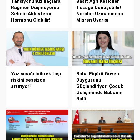
Tansiyonunuz İlaçlara
Basit Ağrı Kesiciler
Rağmen Düşmüyorsa
Tuzağa Dönüşebilir!
Sebebi Aldosteron
Nöroloji Uzmanından
Hormonu Olabilir!
Migren Uyarısı
Yaz sıcağı böbrek taşı
Baba Figürü Güven
riskini sessizce
Duygusunu
artırıyor!
Güçlendiriyor: Çocuk
Gelişiminde Babanın
Rolü