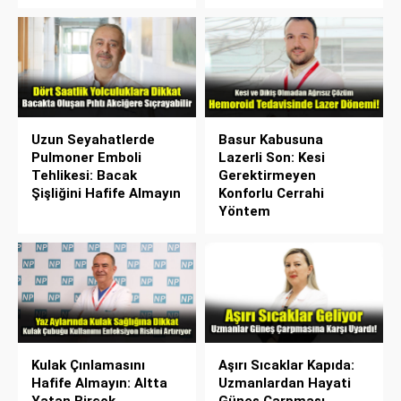
Uzun Seyahatlerde
Basur Kabusuna
Pulmoner Emboli
Lazerli Son: Kesi
Tehlikesi: Bacak
Gerektirmeyen
Şişliğini Hafife Almayın
Konforlu Cerrahi
Yöntem
Kulak Çınlamasını
Aşırı Sıcaklar Kapıda:
Hafife Almayın: Altta
Uzmanlardan Hayati
Yatan Birçok
Güneş Çarpması