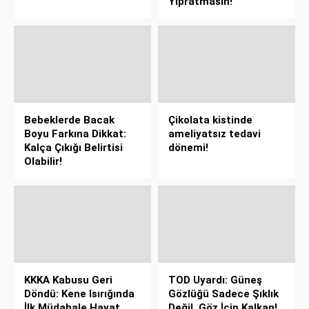
Yıpratmasın!
Bebeklerde Bacak
Çikolata kistinde
Boyu Farkına Dikkat:
ameliyatsız tedavi
Kalça Çıkığı Belirtisi
dönemi!
Olabilir!
KKKA Kabusu Geri
TOD Uyardı: Güneş
Döndü: Kene Isırığında
Gözlüğü Sadece Şıklık
İlk Müdahale Hayat
Değil, Göz İçin Kalkan!