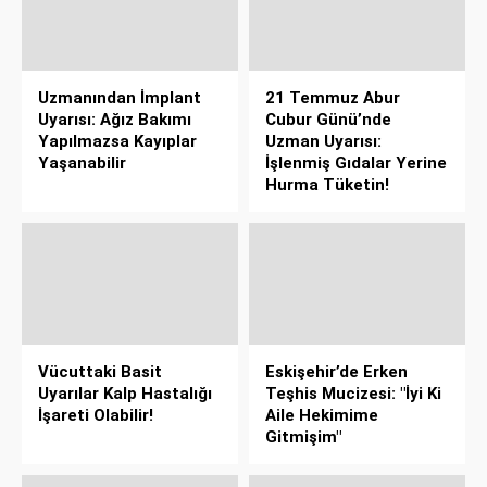
Uzmanından İmplant
21 Temmuz Abur
Uyarısı: Ağız Bakımı
Cubur Günü’nde
Yapılmazsa Kayıplar
Uzman Uyarısı:
Yaşanabilir
İşlenmiş Gıdalar Yerine
Hurma Tüketin!
Vücuttaki Basit
Eskişehir’de Erken
Uyarılar Kalp Hastalığı
Teşhis Mucizesi: "İyi Ki
İşareti Olabilir!
Aile Hekimime
Gitmişim"