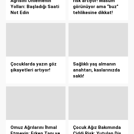
Ağrısını Önlemenin
risk artıyor! Masum
Yolları: Başladığı Saati
görünüyor ama “buz”
Not Edin
tehlikesine dikkat!
Çocuklarda yazın göz
Sağlıklı yaş almanın
şikayetleri artıyor!
anahtarı, kaslarınızda
saklı!
Omuz Ağrılarını İhmal
Çocuk Ağız Bakımında
Etmeyin: Erken Tanı ve
Ciddi Risk: Yutulan Diş