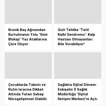
Kronik Baş Ağrısından
Gizli Tehlike "Tatil
Kurtulmanın Yolu "Sinir
Kalbi Sendromu": Kalp
Blokajı" Yaz Ataklarına
Hastası Olmayanları
Çare Oluyor
Bile Vurabiliyor!
Çocuklarda Takıntı ve
Sağlıkta Dijital Dönem:
Rutin Israrına Dikkat:
Eskişehir İl Sağlık
Altında Yatan Sebep
Müdürlüğü "Dijital
Nörogelişimsel Olabilir
İletişim Merkezi"ni Açtı