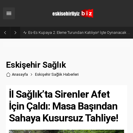
Es-Es Kupaya 2. Eleme Turundan Katılıyor! İşte Oynanacak Tarihler
Eskişehir Sağlık
Anasayfa
Eskişehir Sağlık Haberler
i
İl Sağlık’ta Sirenler Afet
İçin Çaldı: Masa Başından
Sahaya Kusursuz Tahliye!