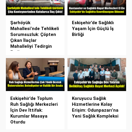
Şarhöyük
Eskişehir’de Sağlıklı
Mahallesi’nde Tehlikeli
Yaşam İçin Güçlü İş
Sorumsuzluk: Çöpten
Birliği
Çıkan İlaçlar
Mahalleliyi Tedirgin
Etti!
Eskişehir’de Toplum
Koruyucu Sağlık
Ruh Sağlığı Merkezleri
Hizmetlerine Kolay
İçin Dev İttifak:
Erişim: Odunpazarı’na
Kurumlar Masaya
Yeni Sağlık Kompleksi
Oturdu