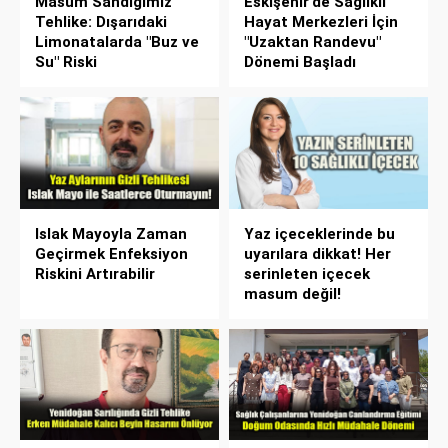
Masum Sandığımız
Eskişehir’de Sağlıklı
Tehlike: Dışarıdaki
Hayat Merkezleri İçin
Limonatalarda "Buz ve
"Uzaktan Randevu"
Su" Riski
Dönemi Başladı
Islak Mayoyla Zaman
Yaz içeceklerinde bu
Geçirmek Enfeksiyon
uyarılara dikkat! Her
Riskini Artırabilir
serinleten içecek
masum değil!