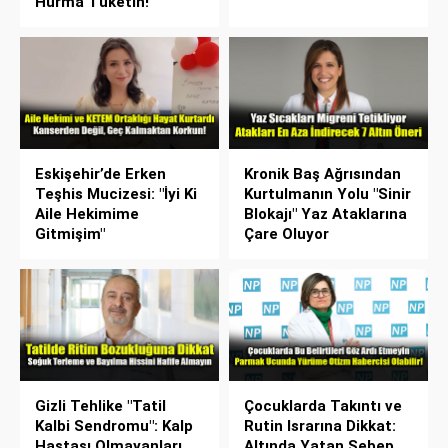
Hurma Tüketin!
Eskişehir’de Erken
Kronik Baş Ağrısından
Teşhis Mucizesi: "İyi Ki
Kurtulmanın Yolu "Sinir
Aile Hekimime
Blokajı" Yaz Ataklarına
Gitmişim"
Çare Oluyor
Gizli Tehlike "Tatil
Çocuklarda Takıntı ve
Kalbi Sendromu": Kalp
Rutin Israrına Dikkat:
Hastası Olmayanları
Altında Yatan Sebep