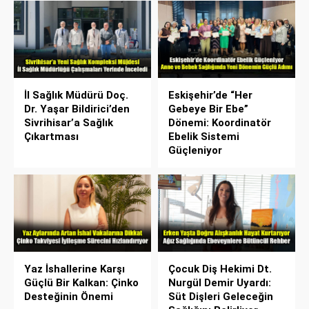
İl Sağlık Müdürü Doç.
Eskişehir’de “Her
Dr. Yaşar Bildirici’den
Gebeye Bir Ebe”
Sivrihisar’a Sağlık
Dönemi: Koordinatör
Çıkartması
Ebelik Sistemi
Güçleniyor
Yaz İshallerine Karşı
Çocuk Diş Hekimi Dt.
Güçlü Bir Kalkan: Çinko
Nurgül Demir Uyardı:
Desteğinin Önemi
Süt Dişleri Geleceğin