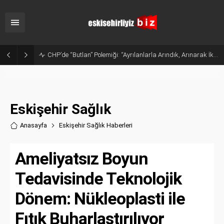
Sanayide Altyapı ve Temizlik Tepkisi: Gürhan Albayrak Küçük Sanayi Esnafını Ziyaret Etti
Eskişehir Sağlık
Anasayfa
Eskişehir Sağlık Haberler
i
Ameliyatsız Boyun
Tedavisinde Teknolojik
Dönem: Nükleoplasti ile
Fıtık Buharlaştırılıyor