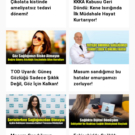
Çikolata kistinde
KKKA Kabusu Geri
ameliyatsız tedavi
Döndü: Kene Isırığında
dönemi!
İlk Müdahale Hayat
Kurtarıyor!
TOD Uyardı: Güneş
Masum sandığımız bu
Gözlüğü Sadece Şıklık
hatalar omurgamızı
Değil, Göz İçin Kalkan!
zorluyor!