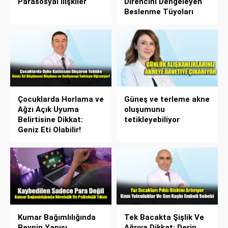
Parasosyal İlişkiler
Direncini Dengeleyen
Beslenme Tüyoları
Çocuklarda Horlama ve
Güneş ve terleme akne
Ağzı Açık Uyuma
oluşumunu
Belirtisine Dikkat:
tetikleyebiliyor
Geniz Eti Olabilir!
Kumar Bağımlılığında
Tek Bacakta Şişlik Ve
Beynin Yapısı
Ağrıya Dikkat: Derin