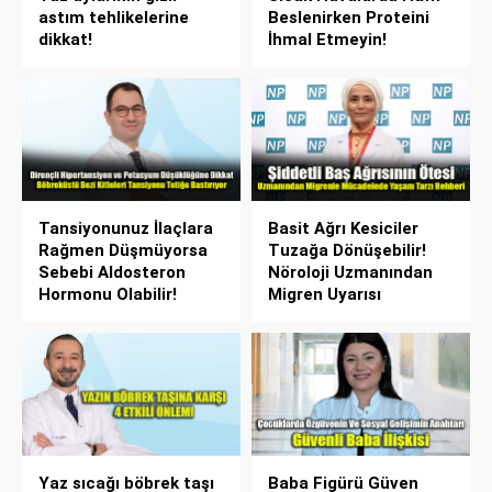
astım tehlikelerine
Beslenirken Proteini
dikkat!
İhmal Etmeyin!
Tansiyonunuz İlaçlara
Basit Ağrı Kesiciler
Rağmen Düşmüyorsa
Tuzağa Dönüşebilir!
Sebebi Aldosteron
Nöroloji Uzmanından
Hormonu Olabilir!
Migren Uyarısı
Yaz sıcağı böbrek taşı
Baba Figürü Güven