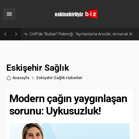
Sanayide Altyapı ve Temizlik Tepkisi: Gürhan Albayrak Küçük Sanayi Esnafını Ziyaret Etti
Eskişehir Sağlık
Anasayfa
Eskişehir Sağlık Haberler
i
Modern çağın yaygınlaşan
sorunu: Uykusuzluk!