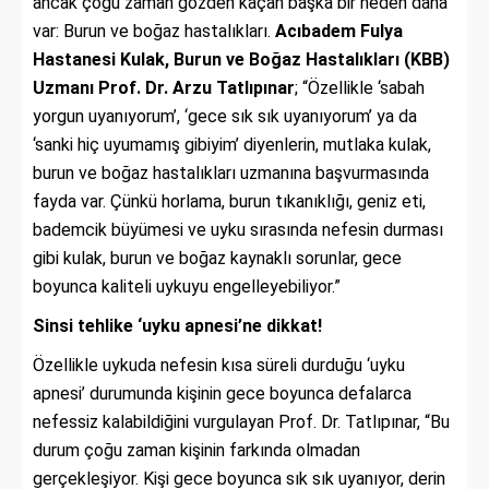
ancak çoğu zaman gözden kaçan başka bir neden daha
var: Burun ve boğaz hastalıkları.
Acıbadem Fulya
Hastanesi Kulak, Burun ve Boğaz Hastalıkları (KBB)
Uzmanı Prof. Dr. Arzu Tatlıpınar
; “Özellikle ‘sabah
yorgun uyanıyorum’, ‘gece sık sık uyanıyorum’ ya da
‘sanki hiç uyumamış gibiyim’ diyenlerin, mutlaka kulak,
burun ve boğaz hastalıkları uzmanına başvurmasında
fayda var. Çünkü horlama, burun tıkanıklığı, geniz eti,
bademcik büyümesi ve uyku sırasında nefesin durması
gibi kulak, burun ve boğaz kaynaklı sorunlar, gece
boyunca kaliteli uykuyu engelleyebiliyor.”
Sinsi tehlike ‘uyku apnesi’ne dikkat!
Özellikle uykuda nefesin kısa süreli durduğu ‘uyku
apnesi’ durumunda kişinin gece boyunca defalarca
nefessiz kalabildiğini vurgulayan Prof. Dr. Tatlıpınar, “Bu
durum çoğu zaman kişinin farkında olmadan
gerçekleşiyor. Kişi gece boyunca sık sık uyanıyor, derin