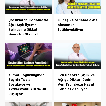
Çocuklarda Horlama ve
Güneş ve terleme akne
Ağzı Açık Uyuma
oluşumunu
Belirtisine Dikkat:
tetikleyebiliyor
Geniz Eti Olabilir!
Kumar Bağımlılığında
Tek Bacakta Şişlik Ve
Beynin Yapısı
Ağrıya Dikkat: Derin
Bozuluyor ve
Ven Trombozu Hayatı
Aktivasyonu Yüzde 30
Tehdit Edebiliyor
Düşüyor!