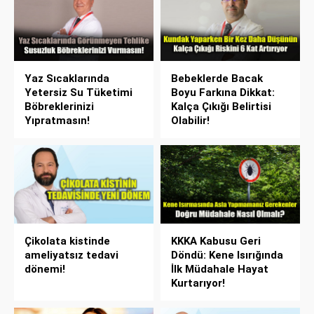
Yaz Sıcaklarında
Bebeklerde Bacak
Yetersiz Su Tüketimi
Boyu Farkına Dikkat:
Böbreklerinizi
Kalça Çıkığı Belirtisi
Yıpratmasın!
Olabilir!
Çikolata kistinde
KKKA Kabusu Geri
ameliyatsız tedavi
Döndü: Kene Isırığında
dönemi!
İlk Müdahale Hayat
Kurtarıyor!