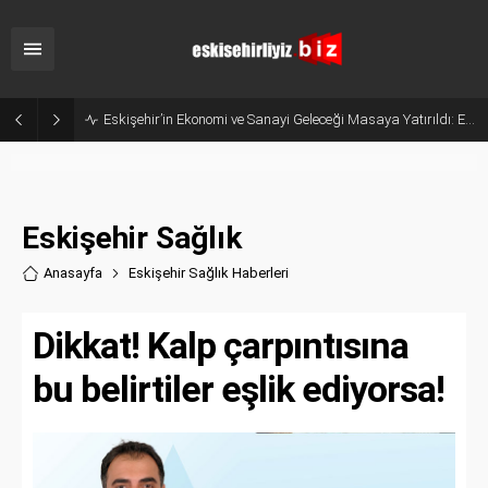
Belçika’dan Eskişehir’e Ticaret Köprüsü: Belediye Başkanı Emir Kır MÜSİAD’ı Ziyaret Etti
Eskişehir Sağlık
Anasayfa
Eskişehir Sağlık Haberler
i
Dikkat! Kalp çarpıntısına
bu belirtiler eşlik ediyorsa!