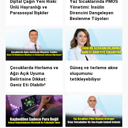
Dijital Çağın Yeni Riski:
Yaz Sıcaklarında PMOS
Ünlü Hayranlığı ve
Yönetimi: İnsülin
Parasosyal İlişkiler
Direncini Dengeleyen
Beslenme Tüyoları
Çocuklarda Horlama ve
Güneş ve terleme akne
Ağzı Açık Uyuma
oluşumunu
Belirtisine Dikkat:
tetikleyebiliyor
Geniz Eti Olabilir!