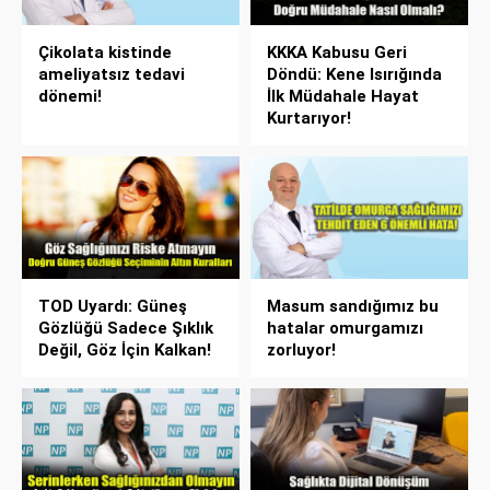
Çikolata kistinde
KKKA Kabusu Geri
ameliyatsız tedavi
Döndü: Kene Isırığında
dönemi!
İlk Müdahale Hayat
Kurtarıyor!
TOD Uyardı: Güneş
Masum sandığımız bu
Gözlüğü Sadece Şıklık
hatalar omurgamızı
Değil, Göz İçin Kalkan!
zorluyor!