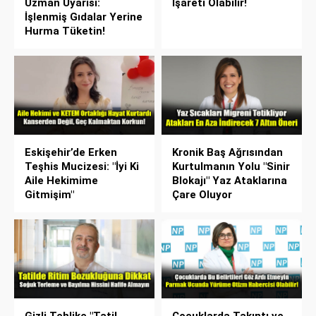
Uzman Uyarısı:
İşareti Olabilir!
İşlenmiş Gıdalar Yerine
Hurma Tüketin!
Eskişehir’de Erken
Kronik Baş Ağrısından
Teşhis Mucizesi: "İyi Ki
Kurtulmanın Yolu "Sinir
Aile Hekimime
Blokajı" Yaz Ataklarına
Gitmişim"
Çare Oluyor