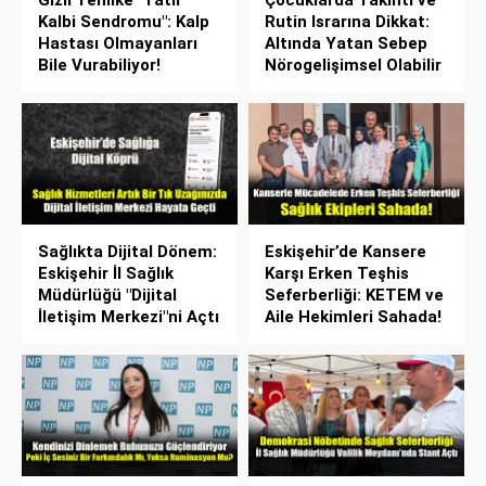
Gizli Tehlike "Tatil
Çocuklarda Takıntı ve
Kalbi Sendromu": Kalp
Rutin Israrına Dikkat:
Hastası Olmayanları
Altında Yatan Sebep
Bile Vurabiliyor!
Nörogelişimsel Olabilir
Sağlıkta Dijital Dönem:
Eskişehir’de Kansere
Eskişehir İl Sağlık
Karşı Erken Teşhis
Müdürlüğü "Dijital
Seferberliği: KETEM ve
İletişim Merkezi"ni Açtı
Aile Hekimleri Sahada!