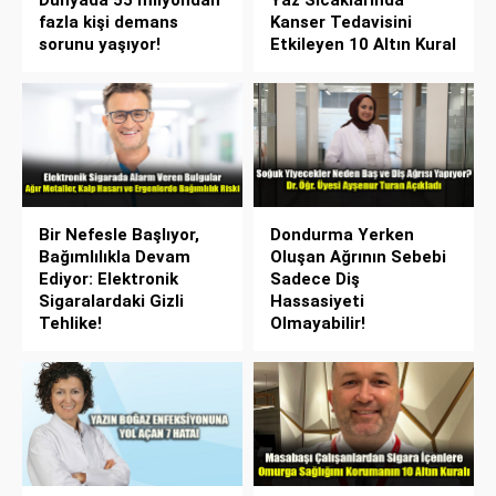
Dünyada 55 milyondan
Yaz Sıcaklarında
fazla kişi demans
Kanser Tedavisini
sorunu yaşıyor!
Etkileyen 10 Altın Kural
Bir Nefesle Başlıyor,
Dondurma Yerken
Bağımlılıkla Devam
Oluşan Ağrının Sebebi
Ediyor: Elektronik
Sadece Diş
Sigaralardaki Gizli
Hassasiyeti
Tehlike!
Olmayabilir!