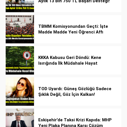
Aylık 13 Bin 750 TL Başarı Desteği!
TBMM Komisyonundan Geçti: İşte
Madde Madde Yeni Öğrenci Affı
Rehberi
KKKA Kabusu Geri Döndü: Kene
Isırığında İlk Müdahale Hayat
Kurtarıyor!
TOD Uyardı: Güneş Gözlüğü Sadece
Şıklık Değil, Göz İçin Kalkan!
Eskişehir’de Taksi Krizi Kapıda: MHP
Yeni Plaka Planına Karşı Çözüm