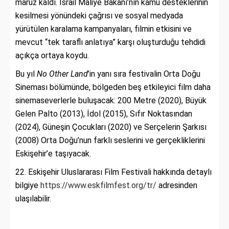
maruz kaldı. İsrail Maliye Bakanı’nın kamu desteklerinin
kesilmesi yönündeki çağrısı ve sosyal medyada
yürütülen karalama kampanyaları, filmin etkisini ve
mevcut “tek taraflı anlatıya” karşı oluşturduğu tehdidi
açıkça ortaya koydu.
Bu yıl
No Other Land
’in yanı sıra festivalin Orta Doğu
Sineması bölümünde, bölgeden beş etkileyici film daha
sinemaseverlerle buluşacak: 200 Metre (2020), Büyük
Gelen Palto (2013), İdol (2015), Sıfır Noktasından
(2024), Güneşin Çocukları (2020) ve Serçelerin Şarkısı
(2008) Orta Doğu’nun farklı seslerini ve gerçekliklerini
Eskişehir’e taşıyacak.
22. Eskişehir Uluslararası Film Festivali hakkında detaylı
bilgiye
https://www.eskfilmfest.org/tr/
adresinden
ulaşılabilir.