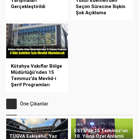
Yarışmaları
Yusuf Edemen’den
Gerçekleştirildi
Seçim Sürecine İlişkin
Şok Açıklama
Kütahya Vakıflar Bölge
Müdürlüğü’nden 15
Temmuz’da Mevlid-i
Şerif Programları
Öne Çıkanlar
ESTÜ’de 15 Temmuz’un
TÜGVA Eskişehir, Yaz
10. Yılına Özel Anlamlı