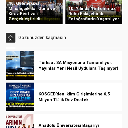
46. Geleneksel
Mihalıççıklılar Günü ve
10. Yılında 15 Temmuz
Kiraz Festivali
Ruhu Eskişehir’de
Gerçekleştirildi
Fotoğraflarla Yaşatılıyor
Gözünüzden kaçmasın
Türksat 3A Misyonunu Tamamlıyor:
Yayınlar Yeni Nesil Uydulara Taşınıyor!
KOSGEB’den İklim Girişimlerine 6,5
Milyon TL’lik Dev Destek
Anadolu Üniversitesi Başarıyı