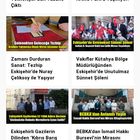
Çıktı
Zamanı Durduran
Vakıflar Kütahya Bölge
Sanat: Tezhip
Müdürlüğünden
Eskişehir’de Nuray
Eskişehir’de Unutulmaz
Çeliksoy ile Yaşıyor
Sünnet Şöleni
Eskişehirli Gazilerin
BEBKA’dan İsmail Hakkı
Dilinden "Kıbrıs Barış
Bursevî’nin Mirasını