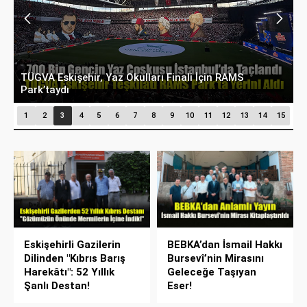
TÜGVA Eskişehir, Yaz Okulları Finali İçin RAMS
4
Park’taydı
F
1
2
3
4
5
6
7
8
9
10
11
12
13
14
15
Eskişehirli Gazilerin
BEBKA’dan İsmail Hakkı
Dilinden "Kıbrıs Barış
Bursevî’nin Mirasını
Harekâtı": 52 Yıllık
Geleceğe Taşıyan
Şanlı Destan!
Eser!