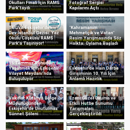
Okulları Finali İçin RAMS
Fotoğraf Sergisi
Park’taydı
Kapılarını Açtı
TÜGVA Eskişehir’den
"Kahramanım
Dev İstanbul Gezisi: Yaz
Mehmetçik ve Vatan"
Okulu Coşkusu RAMS
Resim Yarışmasında Söz
Park’a Taşınıyor!
Halkta: Oylama Başladı
15 Temmuz Ruhunu
Yaşatmak İçin Eskişehir
Eskişehir’de Hain Darbe
Vilayet Meydanı’nda
Girişiminin 10. Yılı İçin
Buluşuluyor
Anlamlı Hazırlık
Vakıflar Kütahya Bölge
Ezanı Güzel Okuma ve
Müdürlüğünden
Etkili Hutbe Sunumu
Eskişehir’de Unutulmaz
Yarışmaları
Sünnet Şöleni
Gerçekleştirildi