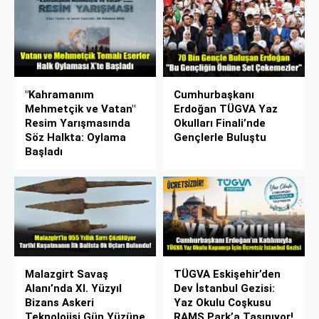
"Kahramanım
Cumhurbaşkanı
Mehmetçik ve Vatan"
Erdoğan TÜGVA Yaz
Resim Yarışmasında
Okulları Finali’nde
Söz Halkta: Oylama
Gençlerle Buluştu
Başladı
Malazgirt Savaş
TÜGVA Eskişehir’den
Alanı’nda XI. Yüzyıl
Dev İstanbul Gezisi:
Bizans Askeri
Yaz Okulu Coşkusu
Teknolojisi Gün Yüzüne
RAMS Park’a Taşınıyor!