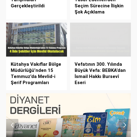
Gerçekleştirildi
Seçim Sürecine İlişkin
Şok Açıklama
Kütahya Vakıflar Bölge
Vefatının 300. Yılında
Müdürlüğü’nden 15
Büyük Vefa: BEBKA’dan
Temmuz’da Mevlid-i
İsmail Hakkı Bursevî
Şerif Programları
Eseri