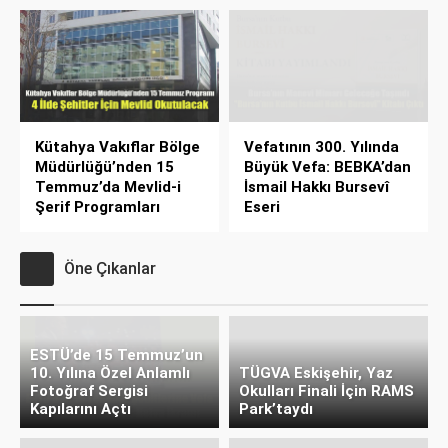
Kütahya Vakıflar Bölge
Vefatının 300. Yılında
Müdürlüğü’nden 15
Büyük Vefa: BEBKA’dan
Temmuz’da Mevlid-i
İsmail Hakkı Bursevî
Şerif Programları
Eseri
Öne Çıkanlar
ESTÜ’de 15 Temmuz’un
10. Yılına Özel Anlamlı
TÜGVA Eskişehir, Yaz
Fotoğraf Sergisi
Okulları Finali İçin RAMS
Kapılarını Açtı
Park’taydı