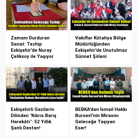
Zamanı Durduran
Vakıflar Kütahya Bölge
Sanat: Tezhip
Müdürlüğünden
Eskişehir’de Nuray
Eskişehir’de Unutulmaz
Çeliksoy ile Yaşıyor
Sünnet Şöleni
Eskişehirli Gazilerin
BEBKA’dan İsmail Hakkı
Dilinden "Kıbrıs Barış
Bursevî’nin Mirasını
Harekâtı": 52 Yıllık
Geleceğe Taşıyan
Şanlı Destan!
Eser!