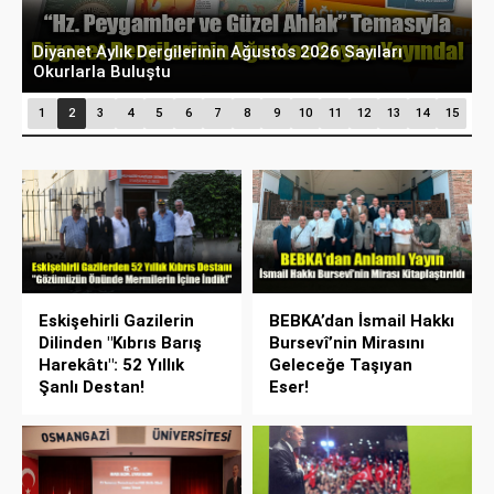
Diyanet Aylık Dergilerinin Ağustos 2026 Sayıları
T
Okurlarla Buluştu
P
1
2
3
4
5
6
7
8
9
10
11
12
13
14
15
Eskişehirli Gazilerin
BEBKA’dan İsmail Hakkı
Dilinden "Kıbrıs Barış
Bursevî’nin Mirasını
Harekâtı": 52 Yıllık
Geleceğe Taşıyan
Şanlı Destan!
Eser!