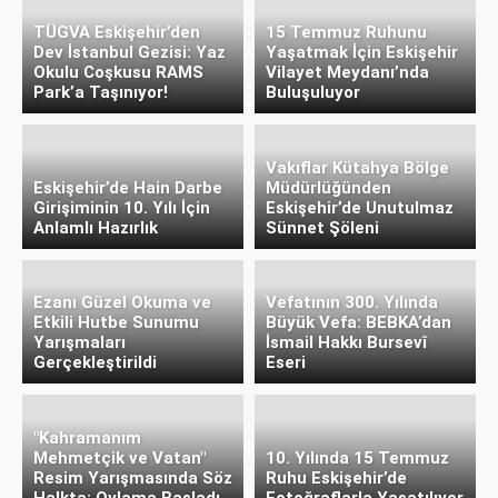
TÜGVA Eskişehir’den
15 Temmuz Ruhunu
Dev İstanbul Gezisi: Yaz
Yaşatmak İçin Eskişehir
Okulu Coşkusu RAMS
Vilayet Meydanı’nda
Park’a Taşınıyor!
Buluşuluyor
Vakıflar Kütahya Bölge
Eskişehir’de Hain Darbe
Müdürlüğünden
Girişiminin 10. Yılı İçin
Eskişehir’de Unutulmaz
Anlamlı Hazırlık
Sünnet Şöleni
Ezanı Güzel Okuma ve
Vefatının 300. Yılında
Etkili Hutbe Sunumu
Büyük Vefa: BEBKA’dan
Yarışmaları
İsmail Hakkı Bursevî
Gerçekleştirildi
Eseri
"Kahramanım
Mehmetçik ve Vatan"
10. Yılında 15 Temmuz
Resim Yarışmasında Söz
Ruhu Eskişehir’de