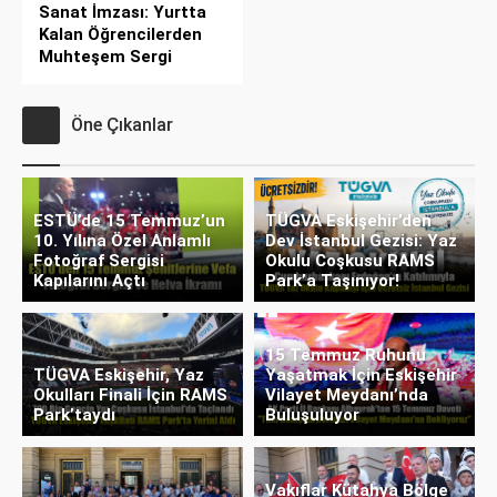
Sanat İmzası: Yurtta
Kalan Öğrencilerden
Muhteşem Sergi
Öne Çıkanlar
ESTÜ’de 15 Temmuz’un
TÜGVA Eskişehir’den
10. Yılına Özel Anlamlı
Dev İstanbul Gezisi: Yaz
Fotoğraf Sergisi
Okulu Coşkusu RAMS
Kapılarını Açtı
Park’a Taşınıyor!
15 Temmuz Ruhunu
TÜGVA Eskişehir, Yaz
Yaşatmak İçin Eskişehir
Okulları Finali İçin RAMS
Vilayet Meydanı’nda
Park’taydı
Buluşuluyor
Vakıflar Kütahya Bölge