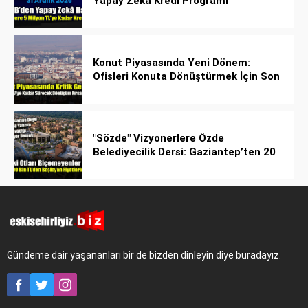
Yapay Zekâ Kredi Programı
Konut Piyasasında Yeni Dönem:
Ofisleri Konuta Dönüştürmek İçin Son
Tarih 1 Temmuz 2027!
"Sözde" Vizyonerlere Özde
Belediyecilik Dersi: Gaziantep’ten 20
Bin Bahçeli Ev Hamlesi!
Gündeme dair yaşananları bir de bizden dinleyin diye buradayız.