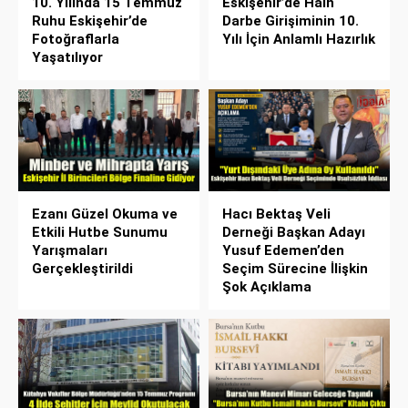
10. Yılında 15 Temmuz
Eskişehir’de Hain
Ruhu Eskişehir’de
Darbe Girişiminin 10.
Fotoğraflarla
Yılı İçin Anlamlı Hazırlık
Yaşatılıyor
Ezanı Güzel Okuma ve
Hacı Bektaş Veli
Etkili Hutbe Sunumu
Derneği Başkan Adayı
Yarışmaları
Yusuf Edemen’den
Gerçekleştirildi
Seçim Sürecine İlişkin
Şok Açıklama