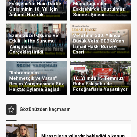
Eskişehir’de Hain Darbe
Müdürlüğünden
Girişiminin 10. Yılı İçin
Eskişehir’de Unutulmaz
Anlamlı Hazırlık
Sünnet Şöleni
Ezanı Güzel Okuma ve
Vefatının 300. Yılında
Etkili Hutbe Sunumu
Büyük Vefa: BEBKA’dan
Yarışmaları
İsmail Hakkı Bursevî
Gerçekleştirildi
Eseri
"Kahramanım
Mehmetçik ve Vatan"
10. Yılında 15 Temmuz
Resim Yarışmasında Söz
Ruhu Eskişehir’de
Halkta: Oylama Başladı
Fotoğraflarla Yaşatılıyor
Gözünüzden kaçmasın
Mirasçıların yıllardır beklediği o kanun