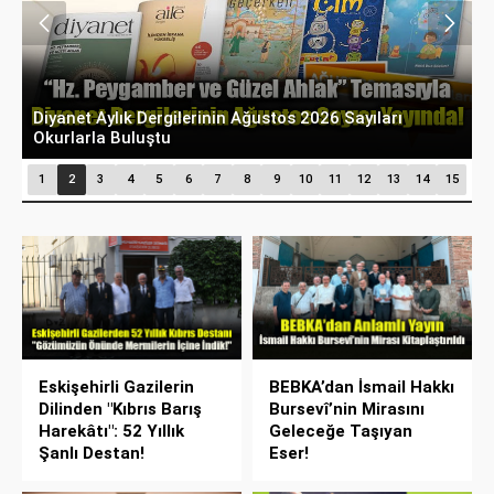
Diyanet Aylık Dergilerinin Ağustos 2026 Sayıları
T
Okurlarla Buluştu
P
1
2
3
4
5
6
7
8
9
10
11
12
13
14
15
Eskişehirli Gazilerin
BEBKA’dan İsmail Hakkı
Dilinden "Kıbrıs Barış
Bursevî’nin Mirasını
Harekâtı": 52 Yıllık
Geleceğe Taşıyan
Şanlı Destan!
Eser!