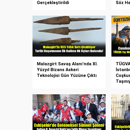
Gerçekleştirildi
Söz Ha
Malazgirt Savaş Alanı’nda XI.
TÜGVA 
Yüzyıl Bizans Askeri
İstanb
Teknolojisi Gün Yüzüne Çıktı
Coşku
Taşını