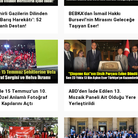
irli Gazilerin Dilinden
BEBKA’dan İsmail Hakkı
 Barış Harekâtı": 52
Bursevî’nin Mirasını Geleceğe
Şanlı Destan!
Taşıyan Eser!
de 15 Temmuz’un 10.
ABD’den İade Edilen 13.
 Özel Anlamlı Fotoğraf
Mozaik Paneli Ait Olduğu Yere
 Kapılarını Açtı
Yerleştirildi