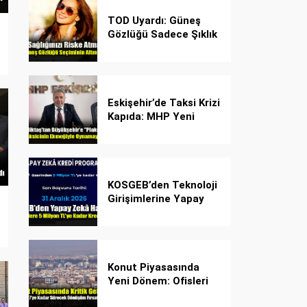
TOD Uyardı: Güneş
Gözlüğü Sadece Şıklık
Değil, Göz İçin Kalkan!
Eskişehir’de Taksi Krizi
Kapıda: MHP Yeni
Plaka Planına Karşı
Çözüm Önerdi
KOSGEB’den Teknoloji
Girişimlerine Yapay
Zekâ Kredi Programı
Konut Piyasasında
Yeni Dönem: Ofisleri
Konuta Dönüştürmek