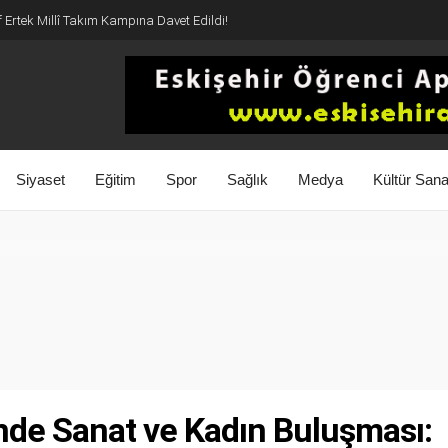
if Ertek Millî Takım Kampına Davet Edildi!
Siyaset
Eğitim
Spor
Sağlık
Medya
Kültür Sana
nde Sanat ve Kadın Buluşması: