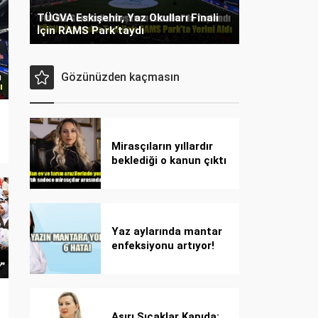
TÜGVA Eskişehir, Yaz Okulları Finali
İçin RAMS Park’taydı
Gözünüzden kaçmasın
Mirasçıların yıllardır
beklediği o kanun çıktı
Yaz aylarında mantar
enfeksiyonu artıyor!
Dikkat! Kolay
bulaşıyor, hızla
yayılıyor!
Aşırı Sıcaklar Kapıda: