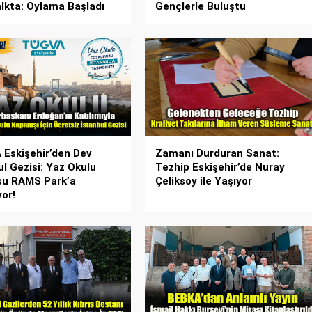
lkta: Oylama Başladı
Gençlerle Buluştu
Eskişehir’den Dev
Zamanı Durduran Sanat:
ul Gezisi: Yaz Okulu
Tezhip Eskişehir’de Nuray
su RAMS Park’a
Çeliksoy ile Yaşıyor
yor!