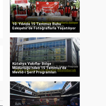
10. Yılında 15 Temmuz Ruhu
Eskişehir’de Fotoğraflarla Yaşatılıyor
Kütahya Vakıflar Bölge
Müdürlüğü’nden 15 Temmuz’da
Mevlid-i Şerif Programları