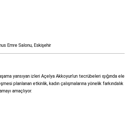
nus Emre Salonu, Eskişehir
t
aşama yansıyan izleri Açelya Akkoyun’un tecrübeleri ışığında ele
şmesi planlanan etkinlik, kadın çalışmalarına yönelik farkındalık
lamayı amaçlıyor.