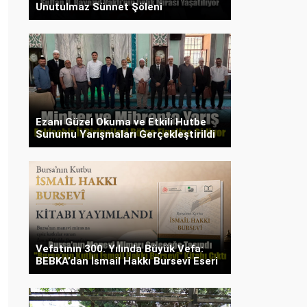
Unutulmaz Sünnet Şöleni
Ezanı Güzel Okuma ve Etkili Hutbe
Sunumu Yarışmaları Gerçekleştirildi
Vefatının 300. Yılında Büyük Vefa:
BEBKA’dan İsmail Hakkı Bursevî Eseri