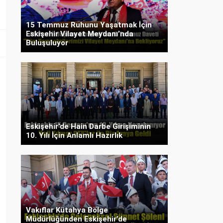
15 Temmuz Ruhunu Yaşatmak İçin
Eskişehir Vilayet Meydanı’nda
Buluşuluyor
Eskişehir’de Hain Darbe Girişiminin
10. Yılı İçin Anlamlı Hazırlık
Vakıflar Kütahya Bölge
Müdürlüğünden Eskişehir’de