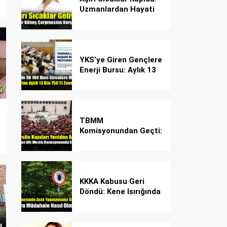
Uzmanlardan Hayati
Güneş Çarpması
Uyarısı!
YKS’ye Giren Gençlere
Enerji Bursu: Aylık 13
Bin 750 TL Başarı
Desteği!
TBMM
Komisyonundan Geçti:
İşte Madde Madde
Yeni Öğrenci Affı
Rehberi
KKKA Kabusu Geri
Döndü: Kene Isırığında
İlk Müdahale Hayat
Kurtarıyor!