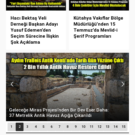
Hacı Bektaş Veli
Kütahya Vakıflar Bölge
Derneği Başkan Adayı
Müdürlüğü’nden 15
Yusuf Edemen’den
Temmuz’da Mevlid-i
Seçim Sürecine İlişkin
Şerif Programları
Şok Açıklama
Geleceğe Miras Projesi’nden Bir Dev Eser Daha:
D
37 Metrelik Antik Havuz Açığa Çıkarıldı
O
1
2
3
4
5
6
7
8
9
10
11
12
13
14
15