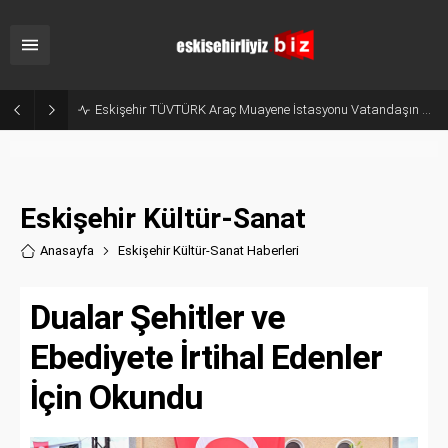
Eskişehir TÜVTÜRK Araç Muayene İstasyonu Vatandaşın Gözünde Ağır Kusurlu
Eskişehir Kültür-Sanat
Anasayfa
Eskişehir Kültür-Sanat Haberler
i
Dualar Şehitler ve
Ebediyete İrtihal Edenler
İçin Okundu