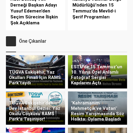
Derneği Başkan Adayı
Müdürlüğü’nden 15
Yusuf Edemen’den
Temmuz’da Mevlid-i
Seçim Sürecine İlişkin
Şerif Programları
Şok Açıklama
Öne Çıkanlar
ESTÜ’de 15 Temmuz’un
TÜGVA Eskişehir, Yaz
10. Yılına Özel Anlamlı
Okulları Finali İçin RAMS
Fotoğraf Sergisi
Park’taydı
Kapılarını Açtı
TÜGVA Eskişehir’den
"Kahramanım
Dev İstanbul Gezisi: Yaz
Mehmetçik ve Vatan"
Okulu Coşkusu RAMS
Resim Yarışmasında Söz
Park’a Taşınıyor!
Halkta: Oylama Başladı