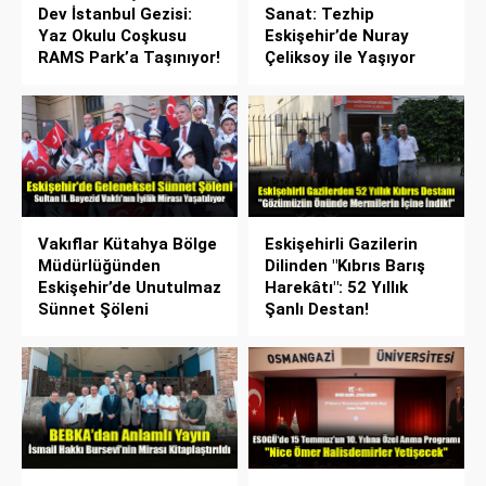
Dev İstanbul Gezisi:
Sanat: Tezhip
Yaz Okulu Coşkusu
Eskişehir’de Nuray
RAMS Park’a Taşınıyor!
Çeliksoy ile Yaşıyor
Vakıflar Kütahya Bölge
Eskişehirli Gazilerin
Müdürlüğünden
Dilinden "Kıbrıs Barış
Eskişehir’de Unutulmaz
Harekâtı": 52 Yıllık
Sünnet Şöleni
Şanlı Destan!