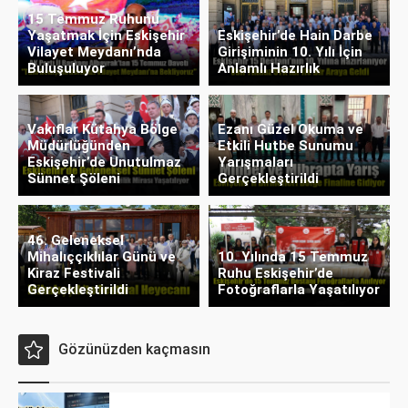
15 Temmuz Ruhunu
Yaşatmak İçin Eskişehir
Eskişehir’de Hain Darbe
Vilayet Meydanı’nda
Girişiminin 10. Yılı İçin
Buluşuluyor
Anlamlı Hazırlık
Vakıflar Kütahya Bölge
Ezanı Güzel Okuma ve
Müdürlüğünden
Etkili Hutbe Sunumu
Eskişehir’de Unutulmaz
Yarışmaları
Sünnet Şöleni
Gerçekleştirildi
46. Geleneksel
Mihalıççıklılar Günü ve
10. Yılında 15 Temmuz
Kiraz Festivali
Ruhu Eskişehir’de
Gerçekleştirildi
Fotoğraflarla Yaşatılıyor
Gözünüzden kaçmasın