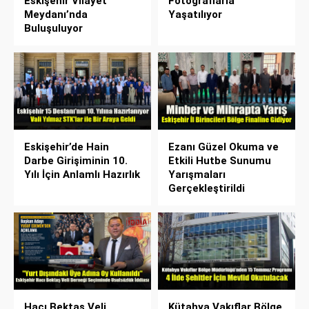
Eskişehir Vilayet
Fotoğraflarla
Meydanı’nda
Yaşatılıyor
Buluşuluyor
Eskişehir’de Hain
Ezanı Güzel Okuma ve
Darbe Girişiminin 10.
Etkili Hutbe Sunumu
Yılı İçin Anlamlı Hazırlık
Yarışmaları
Gerçekleştirildi
Hacı Bektaş Veli
Kütahya Vakıflar Bölge