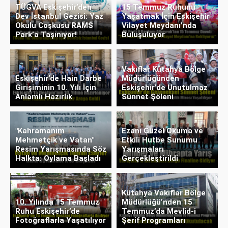
TÜGVA Eskişehir’den
15 Temmuz Ruhunu
Dev İstanbul Gezisi: Yaz
Yaşatmak İçin Eskişehir
Okulu Coşkusu RAMS
Vilayet Meydanı’nda
Park’a Taşınıyor!
Buluşuluyor
Vakıflar Kütahya Bölge
Eskişehir’de Hain Darbe
Müdürlüğünden
Girişiminin 10. Yılı İçin
Eskişehir’de Unutulmaz
Anlamlı Hazırlık
Sünnet Şöleni
"Kahramanım
Ezanı Güzel Okuma ve
Mehmetçik ve Vatan"
Etkili Hutbe Sunumu
Resim Yarışmasında Söz
Yarışmaları
Halkta: Oylama Başladı
Gerçekleştirildi
Kütahya Vakıflar Bölge
10. Yılında 15 Temmuz
Müdürlüğü’nden 15
Ruhu Eskişehir’de
Temmuz’da Mevlid-i
Fotoğraflarla Yaşatılıyor
Şerif Programları