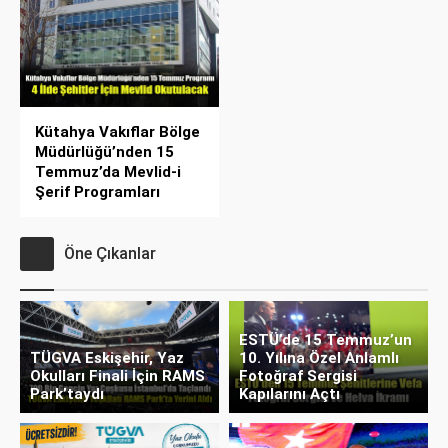
Kütahya Vakıflar Bölge
Müdürlüğü’nden 15
Temmuz’da Mevlid-i
Şerif Programları
Öne Çıkanlar
ESTÜ’de 15 Temmuz’un
TÜGVA Eskişehir, Yaz
10. Yılına Özel Anlamlı
Okulları Finali İçin RAMS
Fotoğraf Sergisi
Park’taydı
Kapılarını Açtı