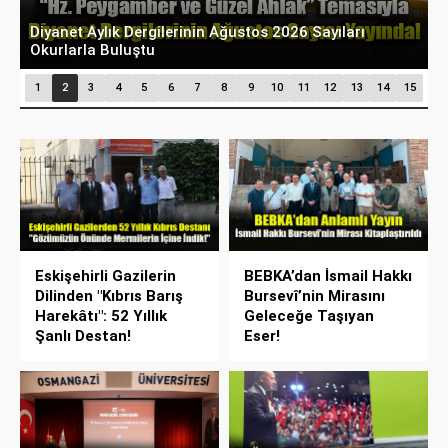
Diyanet Aylık Dergilerinin Ağustos 2026 Sayıları
T
Okurlarla Buluştu
P
1
2
3
4
5
6
7
8
9
10
11
12
13
14
15
Eskişehirli Gazilerin
BEBKA’dan İsmail Hakkı
Dilinden "Kıbrıs Barış
Bursevî’nin Mirasını
Harekâtı": 52 Yıllık
Geleceğe Taşıyan
Şanlı Destan!
Eser!