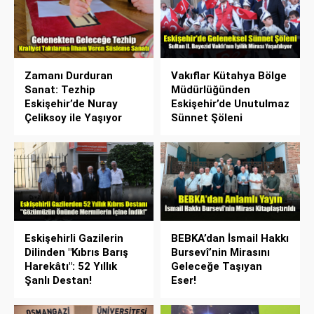
Zamanı Durduran
Vakıflar Kütahya Bölge
Sanat: Tezhip
Müdürlüğünden
Eskişehir’de Nuray
Eskişehir’de Unutulmaz
Çeliksoy ile Yaşıyor
Sünnet Şöleni
Eskişehirli Gazilerin
BEBKA’dan İsmail Hakkı
Dilinden "Kıbrıs Barış
Bursevî’nin Mirasını
Harekâtı": 52 Yıllık
Geleceğe Taşıyan
Şanlı Destan!
Eser!