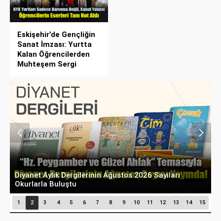
Eskişehir’de Gençliğin
Sanat İmzası: Yurtta
Kalan Öğrencilerden
Muhteşem Sergi
Diyanet Aylık Dergilerinin Ağustos 2026 Sayıları
T
Okurlarla Buluştu
P
1
2
3
4
5
6
7
8
9
10
11
12
13
14
15