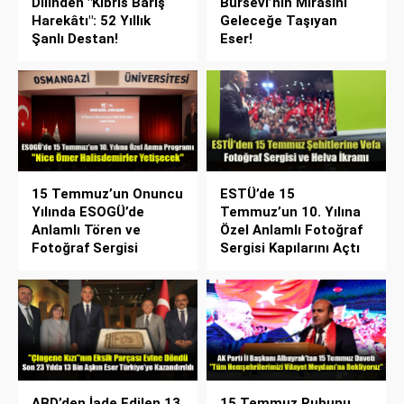
Dilinden "Kıbrıs Barış
Bursevî’nin Mirasını
Harekâtı": 52 Yıllık
Geleceğe Taşıyan
Şanlı Destan!
Eser!
15 Temmuz’un Onuncu
ESTÜ’de 15
Yılında ESOGÜ’de
Temmuz’un 10. Yılına
Anlamlı Tören ve
Özel Anlamlı Fotoğraf
Fotoğraf Sergisi
Sergisi Kapılarını Açtı
ABD’den İade Edilen 13.
15 Temmuz Ruhunu