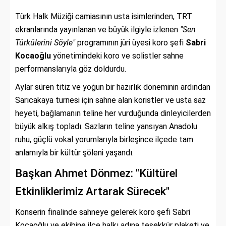
Türk Halk Müziği camiasının usta isimlerinden, TRT
ekranlarında yayınlanan ve büyük ilgiyle izlenen
"Sen
Türkülerini Söyle"
programının jüri üyesi koro şefi
Sabri
Kocaoğlu
yönetimindeki koro ve solistler sahne
performanslarıyla göz doldurdu.
Aylar süren titiz ve yoğun bir hazırlık döneminin ardından
Sarıcakaya turnesi için sahne alan koristler ve usta saz
heyeti, bağlamanın teline her vurduğunda dinleyicilerden
büyük alkış topladı. Sazların teline yansıyan Anadolu
ruhu, güçlü vokal yorumlarıyla birleşince ilçede tam
anlamıyla bir kültür şöleni yaşandı.
Başkan Ahmet Dönmez: "Kültürel
Etkinliklerimiz Artarak Sürecek"
Konserin finalinde sahneye gelerek koro şefi Sabri
Kocaoğlu ve ekibine ilçe halkı adına teşekkür plaketi ve