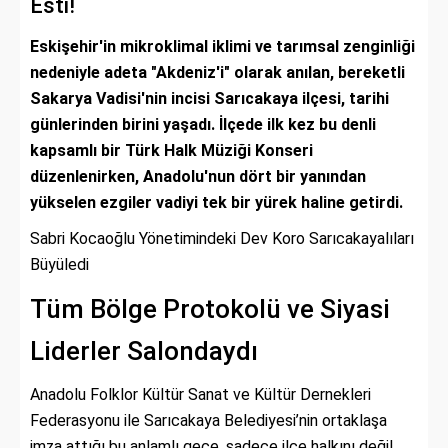
Esti!
Eskişehir'in mikroklimal iklimi ve tarımsal zenginliği
nedeniyle adeta "Akdeniz'i" olarak anılan, bereketli
Sakarya Vadisi'nin incisi Sarıcakaya ilçesi, tarihi
günlerinden birini yaşadı. İlçede ilk kez bu denli
kapsamlı bir Türk Halk Müziği Konseri
düzenlenirken, Anadolu'nun dört bir yanından
yükselen ezgiler vadiyi tek bir yürek haline getirdi.
Sabri Kocaoğlu Yönetimindeki Dev Koro Sarıcakayalıları
Büyüledi
Tüm Bölge Protokolü ve Siyasi
Liderler Salondaydı
Anadolu Folklor Kültür Sanat ve Kültür Dernekleri
Federasyonu ile Sarıcakaya Belediyesi’nin ortaklaşa
imza attığı bu anlamlı gece, sadece ilçe halkını değil