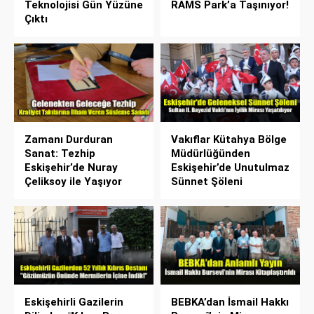
Teknolojisi Gün Yüzüne
RAMS Park’a Taşınıyor!
Çıktı
Zamanı Durduran
Vakıflar Kütahya Bölge
Sanat: Tezhip
Müdürlüğünden
Eskişehir’de Nuray
Eskişehir’de Unutulmaz
Çeliksoy ile Yaşıyor
Sünnet Şöleni
Eskişehirli Gazilerin
BEBKA’dan İsmail Hakkı