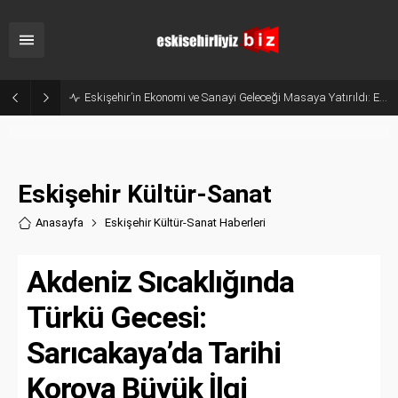
Eskişehir’in Ekonomi ve Sanayi Geleceği Masaya Yatırıldı: ESMİAD ile MHP Buluştu
Eskişehir Kültür-Sanat
Anasayfa
Eskişehir Kültür-Sanat Haberler
i
Akdeniz Sıcaklığında
Türkü Gecesi:
Sarıcakaya’da Tarihi
Koroya Büyük İlgi