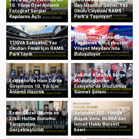
10. Yılına Özel Anlamlı
Dev İstanbul Gezisi: Yaz
Fotoğraf Sergisi
Okulu Coşkusu RAMS
Kapılarını Açtı
Park’a Taşınıyor!
15 Temmuz Ruhunu
TÜGVA Eskişehir, Yaz
Yaşatmak İçin Eskişehir
Okulları Finali İçin RAMS
Vilayet Meydanı’nda
Park’taydı
Buluşuluyor
Vakıflar Kütahya Bölge
Eskişehir’de Hain Darbe
Müdürlüğünden
Girişiminin 10. Yılı İçin
Eskişehir’de Unutulmaz
Anlamlı Hazırlık
Sünnet Şöleni
Ezanı Güzel Okuma ve
Vefatının 300. Yılında
Etkili Hutbe Sunumu
Büyük Vefa: BEBKA’dan
Yarışmaları
İsmail Hakkı Bursevî
Gerçekleştirildi
Eseri