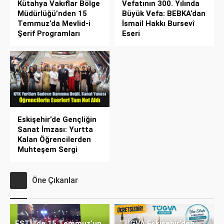
Kütahya Vakıflar Bölge
Vefatının 300. Yılında
Müdürlüğü’nden 15
Büyük Vefa: BEBKA’dan
Temmuz’da Mevlid-i
İsmail Hakkı Bursevî
Şerif Programları
Eseri
Eskişehir’de Gençliğin
Sanat İmzası: Yurtta
Kalan Öğrencilerden
Muhteşem Sergi
Öne Çıkanlar
ESTÜ’de 15 Temmuz’un
TÜGVA Eskişehir’den