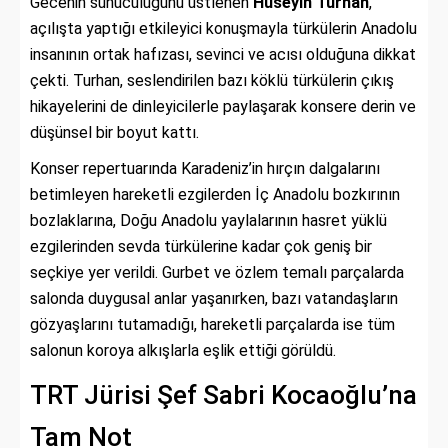
Gecenin sunuculuğunu üstlenen
Hüseyin Turhan
,
açılışta yaptığı etkileyici konuşmayla türkülerin Anadolu
insanının ortak hafızası, sevinci ve acısı olduğuna dikkat
çekti. Turhan, seslendirilen bazı köklü türkülerin çıkış
hikayelerini de dinleyicilerle paylaşarak konsere derin ve
düşünsel bir boyut kattı.
Konser repertuarında Karadeniz’in hırçın dalgalarını
betimleyen hareketli ezgilerden İç Anadolu bozkırının
bozlaklarına, Doğu Anadolu yaylalarının hasret yüklü
ezgilerinden sevda türkülerine kadar çok geniş bir
seçkiye yer verildi. Gurbet ve özlem temalı parçalarda
salonda duygusal anlar yaşanırken, bazı vatandaşların
gözyaşlarını tutamadığı, hareketli parçalarda ise tüm
salonun koroya alkışlarla eşlik ettiği görüldü.
TRT Jürisi Şef Sabri Kocaoğlu’na
Tam Not