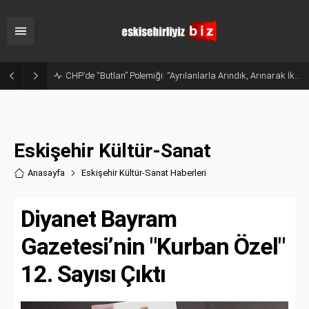
CHP’de “Butlan” Polemiği: “Ayrılanlarla Arındık, Arınarak İktidar Olacağız”
Eskişehir Kültür-Sanat
Anasayfa
Eskişehir Kültür-Sanat Haberler
i
Diyanet Bayram
Gazetesi’nin "Kurban Özel"
12. Sayısı Çıktı