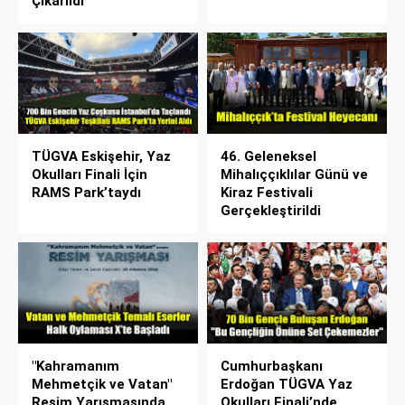
Çıkarıldı
TÜGVA Eskişehir, Yaz
46. Geleneksel
Okulları Finali İçin
Mihalıççıklılar Günü ve
RAMS Park’taydı
Kiraz Festivali
Gerçekleştirildi
"Kahramanım
Cumhurbaşkanı
Mehmetçik ve Vatan"
Erdoğan TÜGVA Yaz
Resim Yarışmasında
Okulları Finali’nde