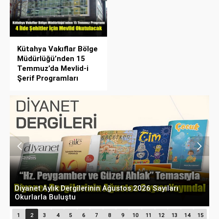
Kütahya Vakıflar Bölge
Müdürlüğü’nden 15
Temmuz’da Mevlid-i
Şerif Programları
Diyanet Aylık Dergilerinin Ağustos 2026 Sayıları
T
Okurlarla Buluştu
P
1
2
3
4
5
6
7
8
9
10
11
12
13
14
15