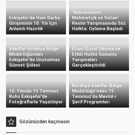
"Kahramanım
Eskişehir’de Hain Darbe
Mehmetçik ve Vatan"
Girişiminin 10. Yılı İçin
Resim Yarışmasında Söz
Anlamlı Hazırlık
Halkta: Oylama Başladı
Vakıflar Kütahya Bölge
Ezanı Güzel Okuma ve
Müdürlüğünden
Etkili Hutbe Sunumu
Eskişehir’de Unutulmaz
Yarışmaları
Sünnet Şöleni
Gerçekleştirildi
Kütahya Vakıflar Bölge
10. Yılında 15 Temmuz
Müdürlüğü’nden 15
Ruhu Eskişehir’de
Temmuz’da Mevlid-i
Fotoğraflarla Yaşatılıyor
Şerif Programları
Gözünüzden kaçmasın