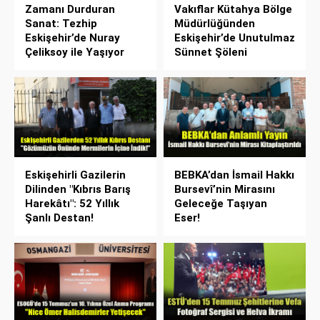
Zamanı Durduran
Vakıflar Kütahya Bölge
Sanat: Tezhip
Müdürlüğünden
Eskişehir’de Nuray
Eskişehir’de Unutulmaz
Çeliksoy ile Yaşıyor
Sünnet Şöleni
Eskişehirli Gazilerin
BEBKA’dan İsmail Hakkı
Dilinden "Kıbrıs Barış
Bursevî’nin Mirasını
Harekâtı": 52 Yıllık
Geleceğe Taşıyan
Şanlı Destan!
Eser!