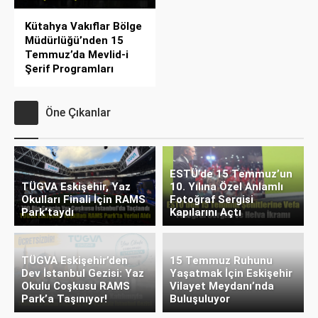
Kütahya Vakıflar Bölge
Müdürlüğü’nden 15
Temmuz’da Mevlid-i
Şerif Programları
Öne Çıkanlar
ESTÜ’de 15 Temmuz’un
TÜGVA Eskişehir, Yaz
10. Yılına Özel Anlamlı
Okulları Finali İçin RAMS
Fotoğraf Sergisi
Park’taydı
Kapılarını Açtı
TÜGVA Eskişehir’den
15 Temmuz Ruhunu
Dev İstanbul Gezisi: Yaz
Yaşatmak İçin Eskişehir
Okulu Coşkusu RAMS
Vilayet Meydanı’nda
Park’a Taşınıyor!
Buluşuluyor