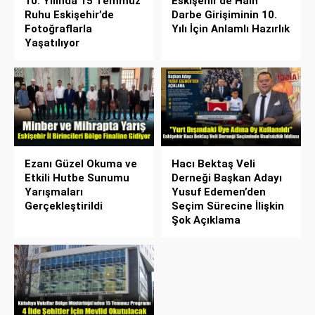
10. Yılında 15 Temmuz
Eskişehir’de Hain
Ruhu Eskişehir’de
Darbe Girişiminin 10.
Fotoğraflarla
Yılı İçin Anlamlı Hazırlık
Yaşatılıyor
Ezanı Güzel Okuma ve
Hacı Bektaş Veli
Etkili Hutbe Sunumu
Derneği Başkan Adayı
Yarışmaları
Yusuf Edemen’den
Gerçekleştirildi
Seçim Sürecine İlişkin
Şok Açıklama