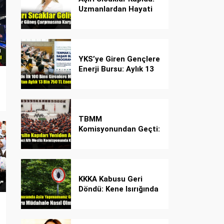
Uzmanlardan Hayati
Güneş Çarpması
Uyarısı!
YKS’ye Giren Gençlere
Enerji Bursu: Aylık 13
Bin 750 TL Başarı
Desteği!
TBMM
Komisyonundan Geçti:
İşte Madde Madde
Yeni Öğrenci Affı
Rehberi
KKKA Kabusu Geri
Döndü: Kene Isırığında
İlk Müdahale Hayat
Kurtarıyor!