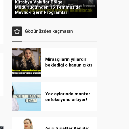
Kütahya Vakıflar Bölge
Müdürlüğü’nden 15 Temmuz’da
Mevlid-i Şerif Programları
Gözünüzden kaçmasın
Mirasçıların yıllardır
beklediği o kanun çıktı
Yaz aylarında mantar
enfeksiyonu artıyor!
Dikkat! Kolay
bulaşıyor, hızla
yayılıyor!
Aşırı Sıcaklar Kapıda: