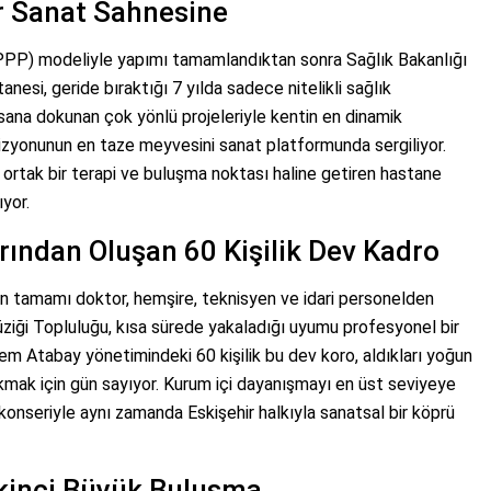
ür Sanat Sahnesine
(PPP) modeliyle yapımı tamamlandıktan sonra Sağlık Bakanlığı
nesi, geride bıraktığı 7 yılda sadece nitelikli sağlık
nsana dokunan çok yönlü projeleriyle kentin en dinamik
vizyonunun en taze meyvesini sanat platformunda sergiliyor.
rtak bir terapi ve buluşma noktası haline getiren hastane
ıyor.
ından Oluşan 60 Kişilik Dev Kadro
in tamamı doktor, hemşire, teknisyen ve idari personelden
ziği Topluluğu, kısa sürede yakaladığı uyumu profesyonel bir
 Atabay yönetimindeki 60 kişilik bu dev koro, aldıkları yoğun
ıkmak için gün sayıyor. Kurum içi dayanışmayı en üst seviyeye
konseriyle aynı zamanda Eskişehir halkıyla sanatsal bir köprü
 İkinci Büyük Buluşma