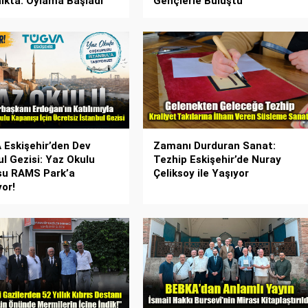
lkta: Oylama Başladı
Gençlerle Buluştu
Eskişehir’den Dev
Zamanı Durduran Sanat:
ul Gezisi: Yaz Okulu
Tezhip Eskişehir’de Nuray
su RAMS Park’a
Çeliksoy ile Yaşıyor
yor!