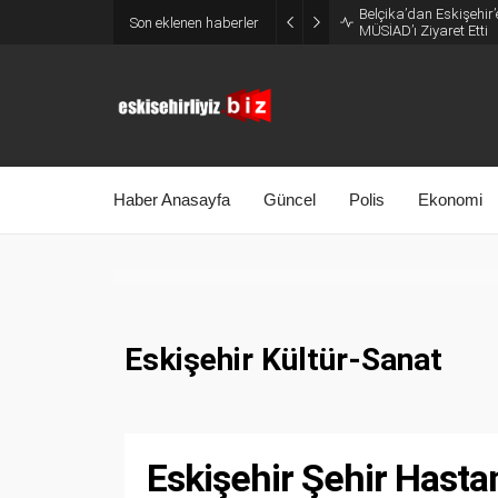
Belçika’dan Eskişehir’
Son eklenen haberler
MÜSİAD’ı Ziyaret Etti
Haber Anasayfa
Güncel
Polis
Ekonomi
Eskişehir Kültür-Sanat
Eskişehir Şehir Hastan