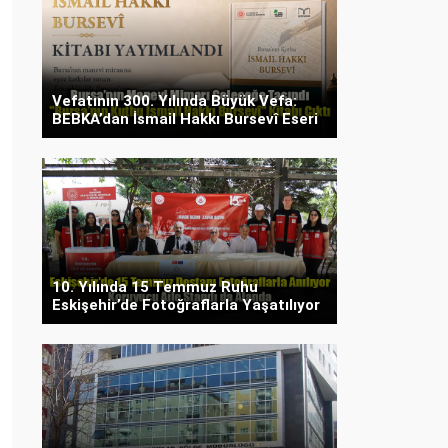
Vefatının 300. Yılında Büyük Vefa:
BEBKA’dan İsmail Hakkı Bursevî Eseri
10. Yılında 15 Temmuz Ruhu
Eskişehir’de Fotoğraflarla Yaşatılıyor