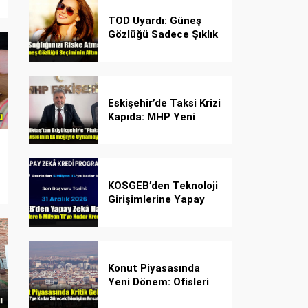
TOD Uyardı: Güneş
Gözlüğü Sadece Şıklık
Değil, Göz İçin Kalkan!
Eskişehir’de Taksi Krizi
Kapıda: MHP Yeni
Plaka Planına Karşı
Çözüm Önerdi
KOSGEB’den Teknoloji
Girişimlerine Yapay
Zekâ Kredi Programı
Konut Piyasasında
Yeni Dönem: Ofisleri
Konuta Dönüştürmek