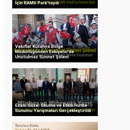
İçin RAMS Park’taydı
Vakıflar Kütahya Bölge
Müdürlüğünden Eskişehir’de
Unutulmaz Sünnet Şöleni
Ezanı Güzel Okuma ve Etkili Hutbe
Sunumu Yarışmaları Gerçekleştirildi