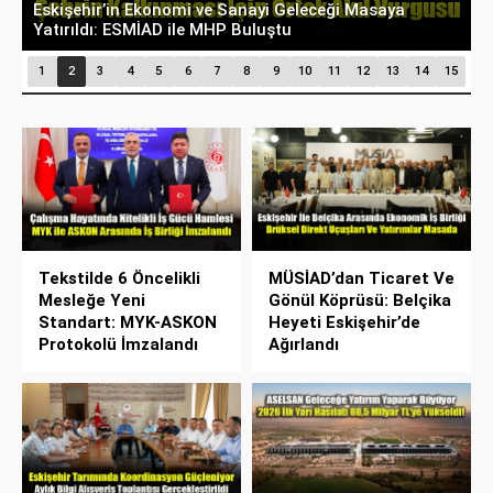
Belçika’dan Eskişehir’e Ticaret Köprüsü: Belediye
A
Başkanı Emir Kır MÜSİAD’ı Ziyaret Etti
D
1
2
3
4
5
6
7
8
9
10
11
12
13
14
15
Tekstilde 6 Öncelikli
MÜSİAD’dan Ticaret Ve
Mesleğe Yeni
Gönül Köprüsü: Belçika
Standart: MYK-ASKON
Heyeti Eskişehir’de
Protokolü İmzalandı
Ağırlandı