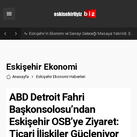
Belçika’dan Eskişehir’e Ticaret Köprüsü: Belediye Başkanı Emir Kır MÜSİAD’ı Ziyaret Etti
Eskişehir Ekonomi
Anasayfa
Eskişehir Ekonomi Haberler
i
ABD Detroit Fahri
Başkonsolosu’ndan
Eskişehir OSB’ye Ziyaret:
Ticari İlişkiler Güçleniyor