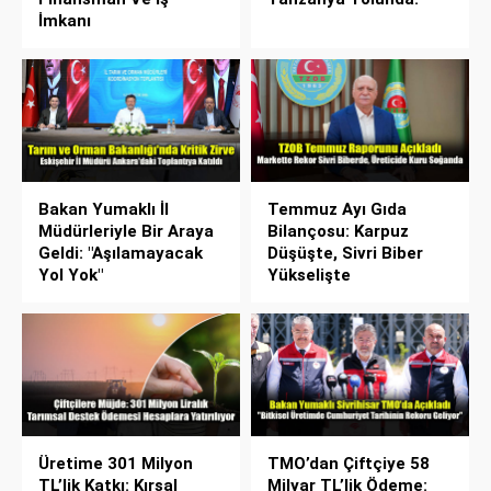
İmkanı
Bakan Yumaklı İl
Temmuz Ayı Gıda
Müdürleriyle Bir Araya
Bilançosu: Karpuz
Geldi: "Aşılamayacak
Düşüşte, Sivri Biber
Yol Yok"
Yükselişte
Üretime 301 Milyon
TMO’dan Çiftçiye 58
TL’lik Katkı: Kırsal
Milyar TL’lik Ödeme: