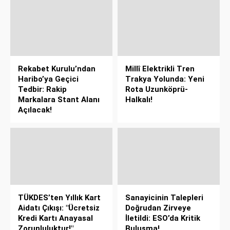
Rekabet Kurulu’ndan
Millî Elektrikli Tren
Haribo’ya Geçici
Trakya Yolunda: Yeni
Tedbir: Rakip
Rota Uzunköprü-
Markalara Stant Alanı
Halkalı!
Açılacak!
TÜKDES’ten Yıllık Kart
Sanayicinin Talepleri
Aidatı Çıkışı: "Ücretsiz
Doğrudan Zirveye
Kredi Kartı Anayasal
İletildi: ESO’da Kritik
Zorunluluktur!"
Buluşma!