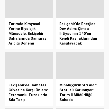
Tarımda Kimyasal
Eskişehir’de Enerjide
Yerine Biyolojik
Dev Adım: Çimsa
Mücadele: Eskişehir
İhtiyacının %40’ını
Sahalarında Samuray
Kendi Kaynaklarından
Arıcığı Dönemi
Karşılayacak
Eskişehir’de Domates
Mihalıççık’ın ’Ari Alan’
Güvesine Karşı Önlem:
Statüsü Korunuyor:
Feromonlu Tuzaklarla
Tarım İl Müdürlüğü
Sıkı Takip
Sahada