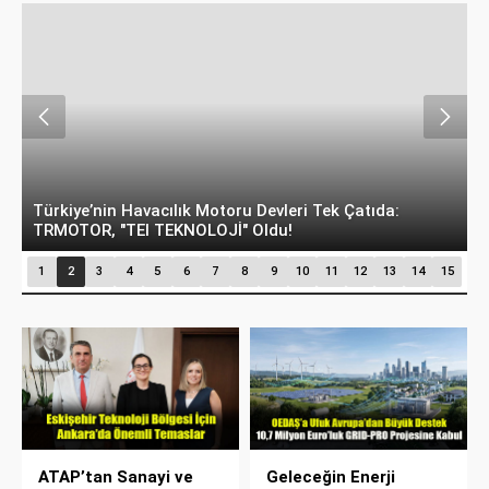
nin Havacılık Motoru Devleri Tek Çatıda:
Hayvancılıkta 
, "TEI TEKNOLOJİ" Oldu!
Büyükbaşa Güv
1
2
3
4
5
6
7
8
9
10
11
12
13
14
15
ATAP’tan Sanayi ve
Geleceğin Enerji