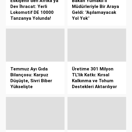
Eskişehir’den Afrika’ya
Bakan Yumaklı İl
Dev İhracat: Yerli
Müdürleriyle Bir Araya
Lokomotif DE 10000
Geldi: "Aşılamayacak
Tanzanya Yolunda!
Yol Yok"
Temmuz Ayı Gıda
Üretime 301 Milyon
Bilançosu: Karpuz
TL’lik Katkı: Kırsal
Düşüşte, Sivri Biber
Kalkınma ve Tohum
Yükselişte
Destekleri Aktarılıyor