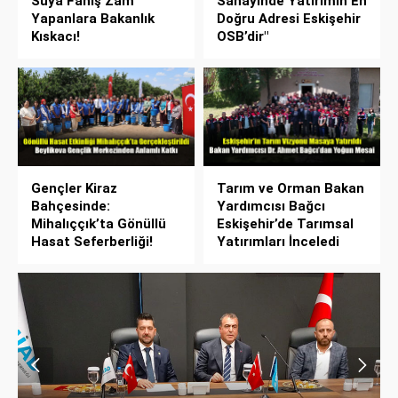
Suya Fahiş Zam
Sanayinde Yatırımın En
Yapanlara Bakanlık
Doğru Adresi Eskişehir
Kıskacı!
OSB’dir"
Gençler Kiraz
Tarım ve Orman Bakan
Bahçesinde:
Yardımcısı Bağcı
Mihalıççık’ta Gönüllü
Eskişehir’de Tarımsal
Hasat Seferberliği!
Yatırımları İnceledi