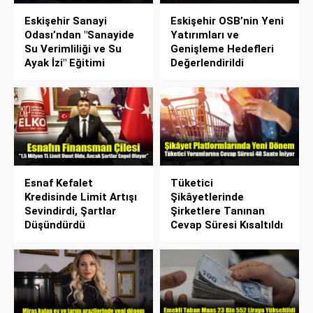
Eskişehir Sanayi
Eskişehir OSB’nin Yeni
Odası’ndan "Sanayide
Yatırımları ve
Su Verimliliği ve Su
Genişleme Hedefleri
Ayak İzi" Eğitimi
Değerlendirildi
Esnaf Kefalet
Tüketici
Kredisinde Limit Artışı
Şikâyetlerinde
Sevindirdi, Şartlar
Şirketlere Tanınan
Düşündürdü
Cevap Süresi Kısaltıldı