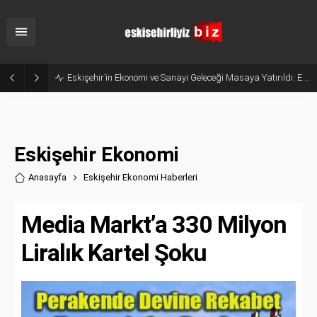
Belçika’dan Eskişehir’e Ticaret Köprüsü: Belediye Başkanı Emir Kır MÜSİAD’ı Ziyaret Etti
Eskişehir Ekonomi
Anasayfa
Eskişehir Ekonomi Haberler
i
Media Markt’a 330 Milyon
Liralık Kartel Şoku