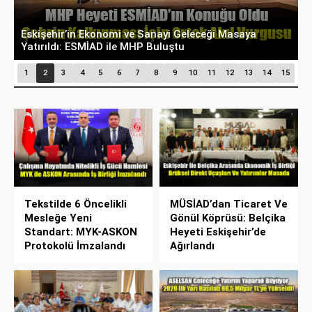
Belçika’dan Eskişehir’e Ticaret Köprüsü: Belediye
A
Başkanı Emir Kır MÜSİAD’ı Ziyaret Etti
D
1
2
3
4
5
6
7
8
9
10
11
12
13
14
15
Tekstilde 6 Öncelikli
MÜSİAD’dan Ticaret Ve
Mesleğe Yeni
Gönül Köprüsü: Belçika
Standart: MYK-ASKON
Heyeti Eskişehir’de
Protokolü İmzalandı
Ağırlandı