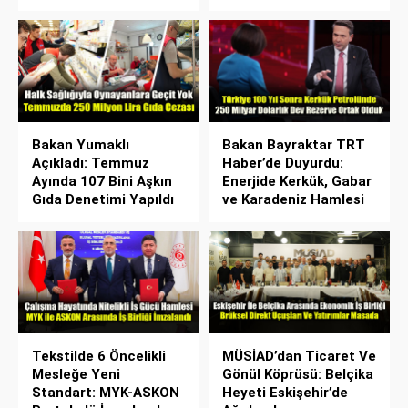
Bakan Yumaklı
Bakan Bayraktar TRT
Açıkladı: Temmuz
Haber’de Duyurdu:
Ayında 107 Bini Aşkın
Enerjide Kerkük, Gabar
Gıda Denetimi Yapıldı
ve Karadeniz Hamlesi
Tekstilde 6 Öncelikli
MÜSİAD’dan Ticaret Ve
Mesleğe Yeni
Gönül Köprüsü: Belçika
Standart: MYK-ASKON
Heyeti Eskişehir’de