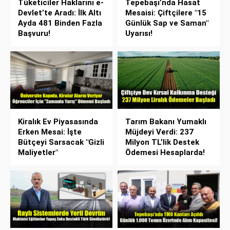
Tüketiciler Haklarını e-
Tepebaşı’nda Hasat
Devlet’te Aradı: İlk Altı
Mesaisi: Çiftçilere "15
Ayda 481 Binden Fazla
Günlük Sap ve Saman"
Başvuru!
Uyarısı!
Kiralık Ev Piyasasında
Tarım Bakanı Yumaklı
Erken Mesai: İşte
Müjdeyi Verdi: 237
Bütçeyi Sarsacak "Gizli
Milyon TL’lik Destek
Maliyetler"
Ödemesi Hesaplarda!