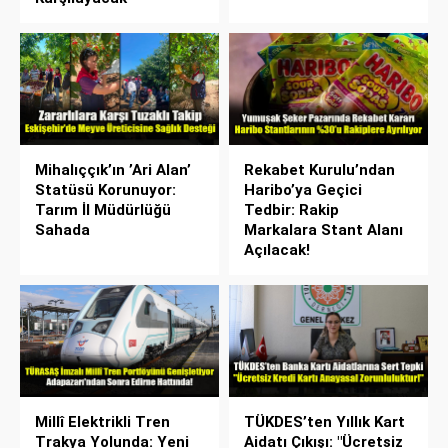
Mihalıççık’ın ’Ari Alan’
Rekabet Kurulu’ndan
Statüsü Korunuyor:
Haribo’ya Geçici
Tarım İl Müdürlüğü
Tedbir: Rakip
Sahada
Markalara Stant Alanı
Açılacak!
Millî Elektrikli Tren
TÜKDES’ten Yıllık Kart
Trakya Yolunda: Yeni
Aidatı Çıkışı: "Ücretsiz