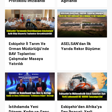
Protokolü İmzalandı
Ağırlandı
Eskişehir İl Tarım Ve
ASELSAN’dan İlk
Orman Müdürlüğü’nde
Yarıda Rekor Büyüme:
BAV Toplantısı:
Çalışmalar Masaya
Yatırıldı
İstihdamda Yeni
Eskişehir’den Afrika’ya
Dönem: Kadın ve Genç
Dev İhracat: Yerli