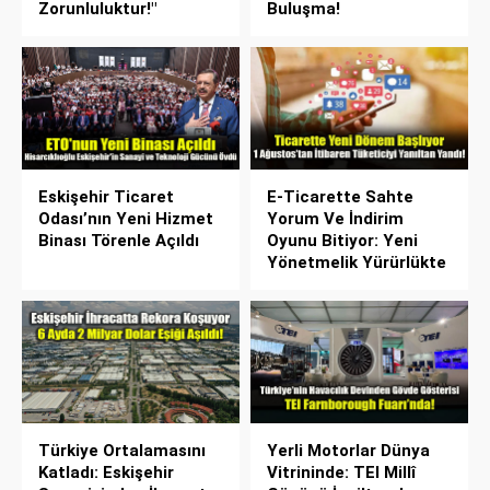
Zorunluluktur!"
Buluşma!
Eskişehir Ticaret
E-Ticarette Sahte
Odası’nın Yeni Hizmet
Yorum Ve İndirim
Binası Törenle Açıldı
Oyunu Bitiyor: Yeni
Yönetmelik Yürürlükte
Türkiye Ortalamasını
Yerli Motorlar Dünya
Katladı: Eskişehir
Vitrininde: TEI Millî