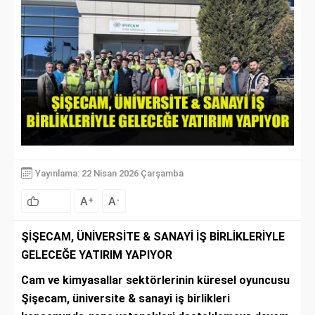
Yayınlama: 22 Nisan 2026 Çarşamba
A
A
+
-
ŞİŞECAM, ÜNİVERSİTE & SANAYİ İŞ BİRLİKLERİYLE
GELECEĞE YATIRIM YAPIYOR
Cam ve kimyasallar sektörlerinin küresel oyuncusu
Şişecam, üniversite & sanayi iş birlikleri