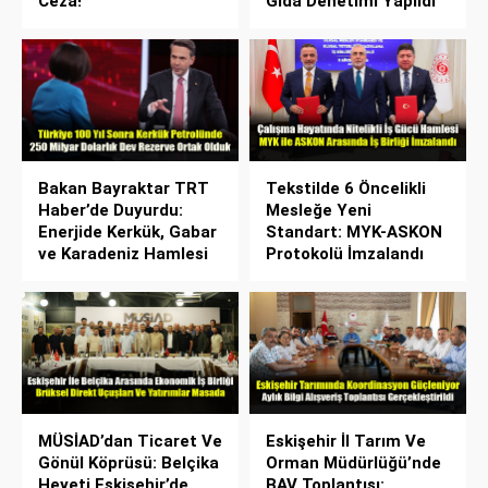
Ceza!
Gıda Denetimi Yapıldı
Bakan Bayraktar TRT
Tekstilde 6 Öncelikli
Haber’de Duyurdu:
Mesleğe Yeni
Enerjide Kerkük, Gabar
Standart: MYK-ASKON
ve Karadeniz Hamlesi
Protokolü İmzalandı
MÜSİAD’dan Ticaret Ve
Eskişehir İl Tarım Ve
Gönül Köprüsü: Belçika
Orman Müdürlüğü’nde
Heyeti Eskişehir’de
BAV Toplantısı: