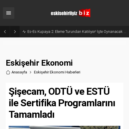
Milyonluk İhale, Sadece 30 Günlük Hizmet: Kentpark Yapay Plajı Açıldı!
Eskişehir Ekonomi
Anasayfa
Eskişehir Ekonomi Haberler
i
Şişecam, ODTÜ ve ESTÜ
ile Sertifika Programlarını
Tamamladı