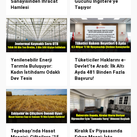
Sanayisinden İhracat
Gücünü İngiltere’ye
Hamlesi
Taşıyor
Yenilenebilir Enerji
Tüketiciler Haklarını e-
Tarımla Buluşuyor:
Devlet’te Aradı: İlk Altı
Kadın İstihdamı Odaklı
Ayda 481 Binden Fazla
Dev Tesis
Başvuru!
Tepebaşı’nda Hasat
Kiralık Ev Piyasasında
Mesaisi: Çiftçilere "15
Erken Mesai: İşte