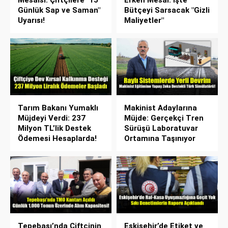
Günlük Sap ve Saman"
Bütçeyi Sarsacak "Gizli
Uyarısı!
Maliyetler"
Tarım Bakanı Yumaklı
Makinist Adaylarına
Müjdeyi Verdi: 237
Müjde: Gerçekçi Tren
Milyon TL’lik Destek
Sürüşü Laboratuvar
Ödemesi Hesaplarda!
Ortamına Taşınıyor
Tepebaşı’nda Çiftçinin
Eskişehir’de Etiket ve