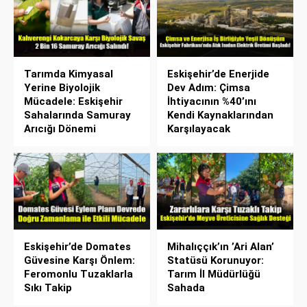
Tarımda Kimyasal
Eskişehir’de Enerjide
Yerine Biyolojik
Dev Adım: Çimsa
Mücadele: Eskişehir
İhtiyacının %40’ını
Sahalarında Samuray
Kendi Kaynaklarından
Arıcığı Dönemi
Karşılayacak
Eskişehir’de Domates
Mihalıççık’ın ’Ari Alan’
Güvesine Karşı Önlem:
Statüsü Korunuyor:
Feromonlu Tuzaklarla
Tarım İl Müdürlüğü
Sıkı Takip
Sahada