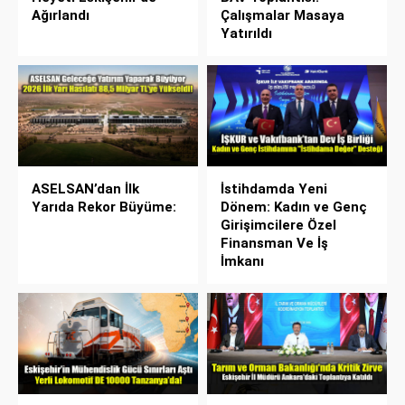
Ağırlandı
Çalışmalar Masaya
Yatırıldı
ASELSAN’dan İlk
İstihdamda Yeni
Yarıda Rekor Büyüme:
Dönem: Kadın ve Genç
Girişimcilere Özel
Finansman Ve İş
İmkanı