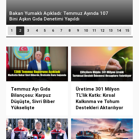
Bakan Bayraktar TRT Haber’de Duyurdu: Enerjide
T
Kerkük, Gabar ve Karadeniz Hamlesi
A
1
2
3
4
5
6
7
8
9
10
11
12
13
14
15
Temmuz Ayı Gıda
Üretime 301 Milyon
Bilançosu: Karpuz
TL’lik Katkı: Kırsal
Düşüşte, Sivri Biber
Kalkınma ve Tohum
Yükselişte
Destekleri Aktarılıyor